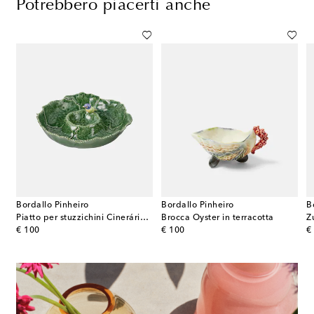
Potrebbero piacerti anche
Bordallo Pinheiro
Bordallo Pinheiro
B
ssa in porcellana
Piatto per stuzzichini Cinerária in ceramica
Brocca Oyster in terracotta
Z
original price
original price
or
€ 100
€ 100
€