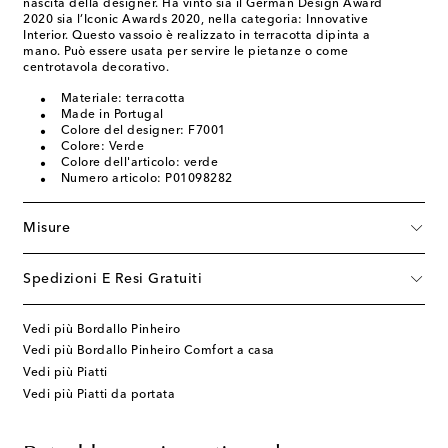
nascita della designer. Ha vinto sia il German Design Award
2020 sia l’Iconic Awards 2020, nella categoria: Innovative
Interior. Questo vassoio è realizzato in terracotta dipinta a
mano. Può essere usata per servire le pietanze o come
centrotavola decorativo.
Materiale: terracotta
Made in Portugal
Colore del designer: F7001
Colore: Verde
Colore dell'articolo: verde
Numero articolo: P01098282
Misure
Spedizioni E Resi Gratuiti
Vedi più Bordallo Pinheiro
Vedi più Bordallo Pinheiro Comfort a casa
Vedi più Piatti
Vedi più Piatti da portata