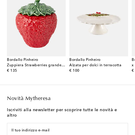
Bordallo Pinheiro
Bordallo Pinheiro
B
acina pepe Ionic in rovere
Zuppiera Strawberries grande in ceramica
Alzata per dolci in terracotta
original price
original price
or
€ 135
€ 100
€
Novità Mytheresa
Iscriviti alla newsletter per scoprire tutte le novità e
altro
Il tuo indirizzo e-mail