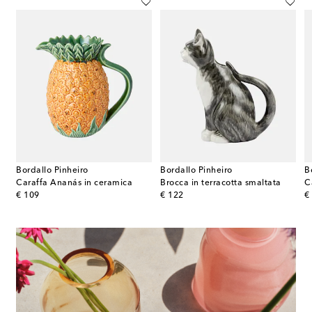
Bordallo Pinheiro
Bordallo Pinheiro
B
Caraffa Ananás in ceramica
Brocca in terracotta smaltata
C
original price
original price
or
€ 109
€ 122
€