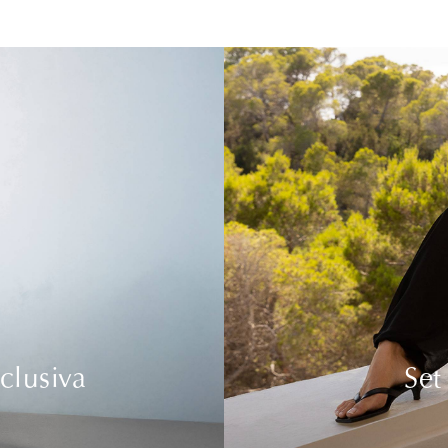
clusiva
Set