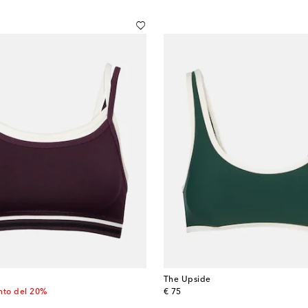
The Upside
price
original price
nto del 20%
€ 75