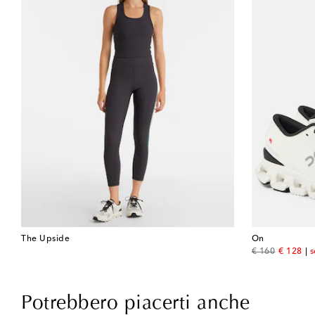
The Upside
On
original price
discount
€ 160
€ 128
s
Potrebbero piacerti anche