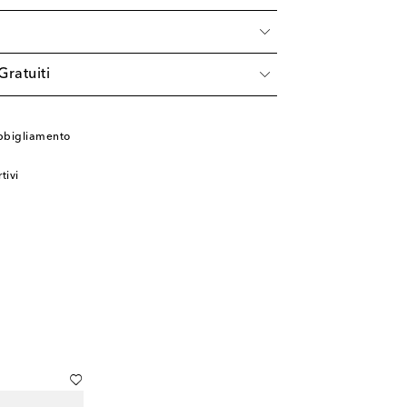
à
Gratuiti
bbigliamento
tivi