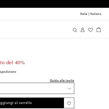
Italia
|
Italiano
 Upside
Abbigliamento
Activewear
Reggiseni
lla taglia indicata
rticolo
i rimasti
rice
to del 40%
i spedizione
i rimasti
Guida alle taglie
 rimasti
lla wishlist
ggiungi al carrello