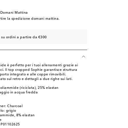
 Domani Mattina
rtire la spedizione domani mattina.
 su ordini a partire da €300
ide è perfetto per i tuoi allenamenti grazie ai
nici. Il top cropped Sophie garantisce struttura
porto integrato e alle coppe rimovibili.
o sul retro e dettagli a due righe sui lati.
oliammide (riciclata), 25% elastan
aggio in acqua fredda
ner: Charcoal
lo: grigio
iammide, 8% elastan
e
: P01102625