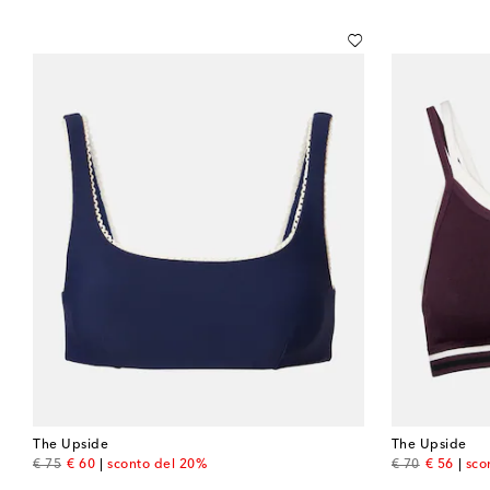
The Upside
The Upside
original price
discount price
original price
discount 
€ 75
€ 60
sconto del 20%
€ 70
€ 56
sco