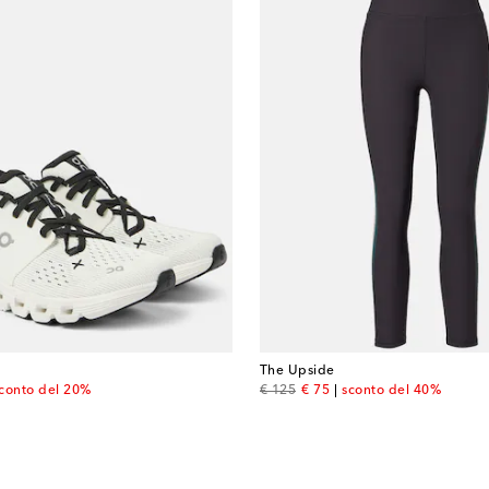
The Upside
 price
original price
discount price
conto del 20%
€ 125
€ 75
sconto del 40%