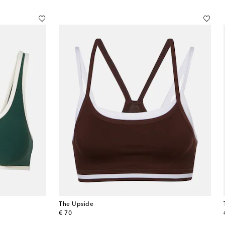
The Upside
original price
€ 70