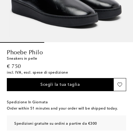
Phoebe Philo
Sneakers in pelle
original price
€ 750
incl. IVA, escl. spese di spedizione
Scegli la tua taglia
Spedizione In Giornata
Order within
51 minutes
and your order will be shipped today.
Spedizioni gratuite su ordini a partire da €300