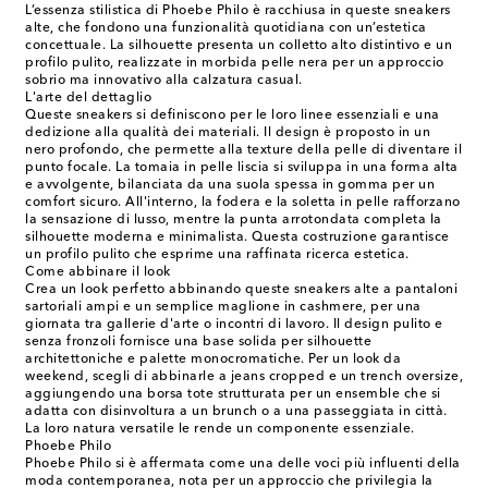
L’essenza stilistica di Phoebe Philo è racchiusa in queste sneakers
alte, che fondono una funzionalità quotidiana con un’estetica
concettuale. La silhouette presenta un colletto alto distintivo e un
profilo pulito, realizzate in morbida pelle nera per un approccio
sobrio ma innovativo alla calzatura casual.
L'arte del dettaglio
Queste sneakers si definiscono per le loro linee essenziali e una
dedizione alla qualità dei materiali. Il design è proposto in un
nero profondo, che permette alla texture della pelle di diventare il
punto focale. La tomaia in pelle liscia si sviluppa in una forma alta
e avvolgente, bilanciata da una suola spessa in gomma per un
comfort sicuro. All'interno, la fodera e la soletta in pelle rafforzano
la sensazione di lusso, mentre la punta arrotondata completa la
silhouette moderna e minimalista. Questa costruzione garantisce
un profilo pulito che esprime una raffinata ricerca estetica.
Come abbinare il look
Crea un look perfetto abbinando queste sneakers alte a pantaloni
sartoriali ampi e un semplice maglione in cashmere, per una
giornata tra gallerie d'arte o incontri di lavoro. Il design pulito e
senza fronzoli fornisce una base solida per silhouette
architettoniche e palette monocromatiche. Per un look da
weekend, scegli di abbinarle a jeans cropped e un trench oversize,
aggiungendo una borsa tote strutturata per un ensemble che si
adatta con disinvoltura a un brunch o a una passeggiata in città.
La loro natura versatile le rende un componente essenziale.
Phoebe Philo
Phoebe Philo si è affermata come una delle voci più influenti della
moda contemporanea, nota per un approccio che privilegia la