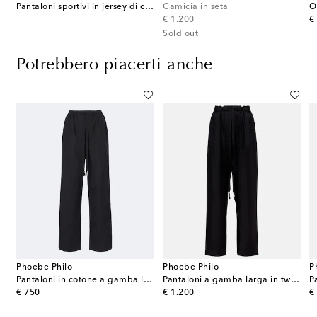
Pantaloni sportivi in jersey di cotone
Camicia in seta
O
original price
or
€ 1.200
€
Sold out
Potrebbero piacerti anche
Phoebe Philo
Phoebe Philo
P
Pantaloni in cotone a gamba larga
Pantaloni a gamba larga in twill di seta
P
original price
original price
or
€ 750
€ 1.200
€