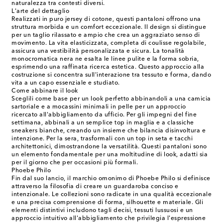
naturalezza tra contesti diversi.
L'arte del dettaglio
Realizzati in puro jersey di cotone, questi pantaloni offrono una
struttura morbida e un comfort eccezionale. Il design si distingue
per un taglio rilassato e ampio che crea un aggraziato senso di
movimento. La vita elasticizzata, completa di coulisse regolabile,
assicura una vestibilità personalizzata e sicura. La tonalità
monocromatica nera ne esalta le linee pulite e la forma sobria,
esprimendo una raffinata ricerca estetica. Questo approccio alla
costruzione si concentra sull'interazione tra tessuto e forma, dando
vita a un capo essenziale e studiato.
Come abbinare il look
Sceglili come base per un look perfetto abbinandoli a una camicia
sartoriale e a mocassini minimali in pelle per un approccio
ricercato all'abbigliamento da ufficio. Per gli impegni del fine
settimana, abbinali a un semplice top in maglia e a classiche
sneakers bianche, creando un insieme che bilancia disinvoltura e
intenzione. Per la sera, trasformali con un top in seta e tacchi
architettonici, dimostrandone la versatilità. Questi pantaloni sono
un elemento fondamentale per una moltitudine di look, adatti sia
per il giorno che per occasioni più formali.
Phoebe Philo
Fin dal suo lancio, il marchio omonimo di Phoebe Philo si definisce
attraverso la filosofia di creare un guardaroba conciso e
intenzionale. Le collezioni sono radicate in una qualità eccezionale
e una precisa comprensione di forma, silhouette e materiale. Gli
elementi distintivi includono tagli decisi, tessuti lussuosi e un
approccio intuitivo all'abbigliamento che privilegia l'espressione