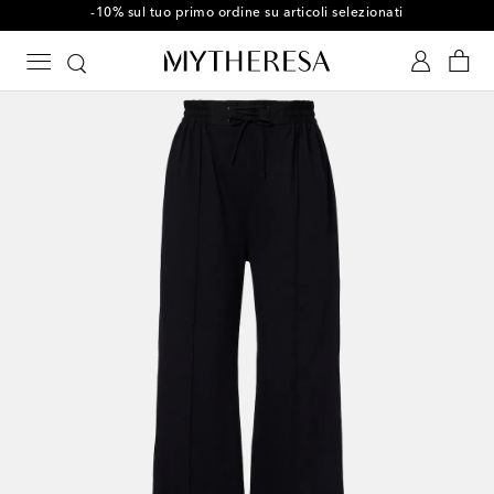
-10% sul tuo primo ordine su articoli selezionati