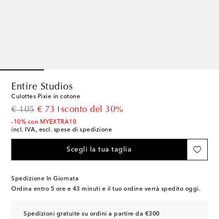
Entire Studios
Culottes Pixie in cotone
original price
discount price
€ 105
€ 73
sconto del 30%
-10% con MYEXTRA10
incl. IVA, escl. spese di spedizione
Scegli la tua taglia
Spedizione In Giornata
Ordina entro
5 ore e 43 minuti
e il tuo ordine verrà spedito oggi.
Spedizioni gratuite su ordini a partire da €300