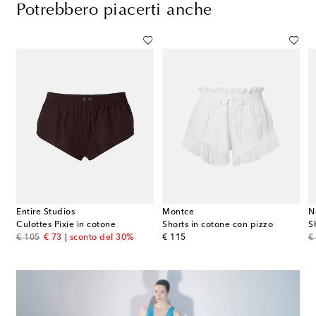
Potrebbero piacerti anche
Entire Studios
Montce
N
Culottes Pixie in cotone
Shorts in cotone con pizzo
S
original price
discount price
original price
or
€ 105
€ 73
sconto del 30%
€ 115
€