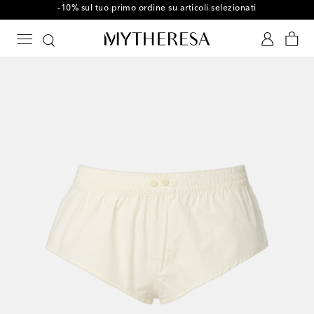
-10% sul tuo primo ordine su articoli selezionati