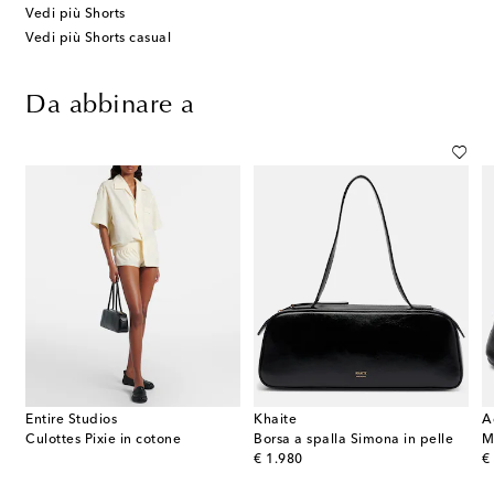
Vedi più Shorts
Vedi più Shorts casual
Da abbinare a
Entire Studios
Khaite
A
Culottes Pixie in cotone
Borsa a spalla Simona in pelle
M
original price
or
€ 1.980
€