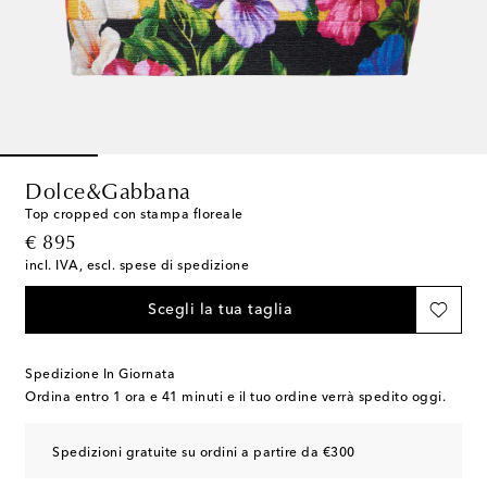
Dolce&Gabbana
Top cropped con stampa floreale
original price
€ 895
incl. IVA, escl. spese di spedizione
Scegli la tua taglia
Spedizione In Giornata
Ordina entro
1 ora e 41 minuti
e il tuo ordine verrà spedito oggi.
Spedizioni gratuite su ordini a partire da €300