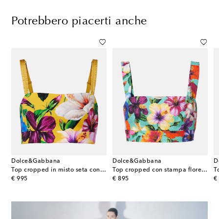
Potrebbero piacerti anche
Dolce&Gabbana
Dolce&Gabbana
D
eopardata
Top cropped in misto seta con stampa floreale
Top cropped con stampa floreale
original price
original price
or
€ 995
€ 895
€