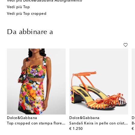
Vedi più Dolce&Gabbana Abbigliamento
Vedi più Top
Vedi più Top cropped
Da abbinare a
Dolce&Gabbana
Dolce&Gabbana
D
e
Top cropped con stampa floreale
Sandali Keira in pelle con cristalli
original price
or
€ 1.250
€