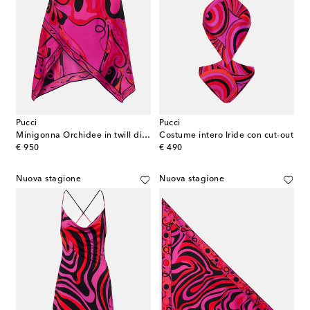
Pucci
Pucci
Minigonna Orchidee in twill di seta
Costume intero Iride con cut-out
original price
original price
€ 950
€ 490
Nuova stagione
Nuova stagione