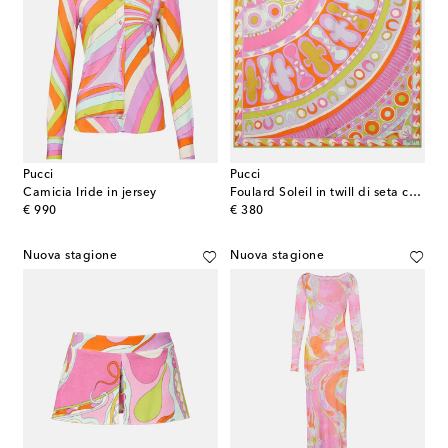
Pucci
Pucci
Camicia Iride in jersey
Foulard Soleil in twill di seta con stampa
original price
original price
€ 990
€ 380
Nuova stagione
Nuova stagione