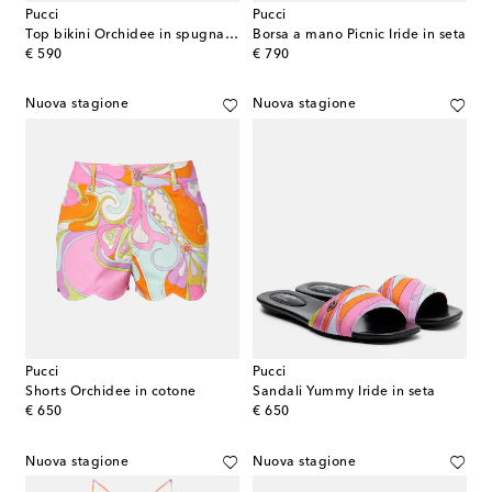
Pucci
Pucci
Top bikini Orchidee in spugna di cotone
Borsa a mano Picnic Iride in seta
original price
original price
€ 590
€ 790
Nuova stagione
Nuova stagione
Pucci
Pucci
Shorts Orchidee in cotone
Sandali Yummy Iride in seta
original price
original price
€ 650
€ 650
Nuova stagione
Nuova stagione