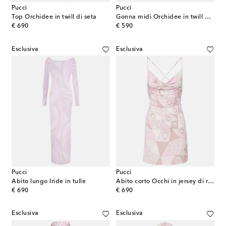
Pucci
Pucci
Top Orchidee in twill di seta
Gonna midi Orchidee in twill di seta
original price
original price
€ 690
€ 590
Esclusiva
Esclusiva
Pucci
Pucci
Abito lungo Iride in tulle
Abito corto Occhi in jersey di raso
original price
original price
€ 690
€ 690
Esclusiva
Esclusiva