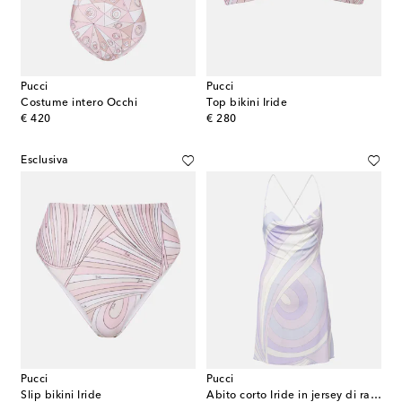
Pucci
Pucci
Costume intero Occhi
Top bikini Iride
original price
original price
€ 420
€ 280
Esclusiva
Pucci
Pucci
Slip bikini Iride
Abito corto Iride in jersey di raso