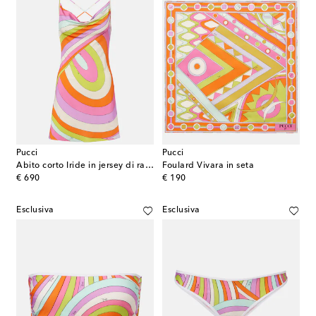
Pucci
Pucci
Abito corto Iride in jersey di raso
Foulard Vivara in seta
original price
original price
€ 690
€ 190
Esclusiva
Esclusiva