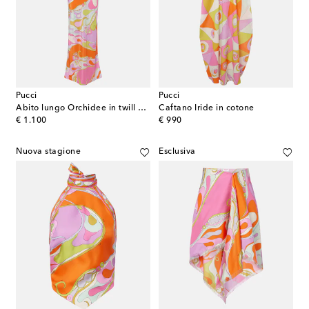
Pucci
Pucci
Abito lungo Orchidee in twill di seta
Caftano Iride in cotone
original price
original price
€ 1.100
€ 990
Nuova stagione
Esclusiva