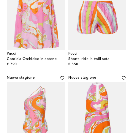
Pucci
Pucci
Camicia Orchidee in cotone
Shorts Iride in twill seta
original price
original price
€ 790
€ 550
Nuova stagione
Nuova stagione