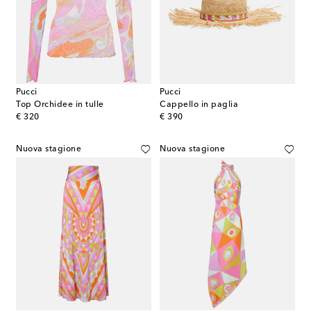
Pucci
Pucci
Top Orchidee in tulle
Cappello in paglia
original price
original price
€ 320
€ 390
Nuova stagione
Nuova stagione