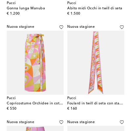
Pucci
Pucci
Gonna lunga Manuba
Abito midi Occhi in twill di seta
original price
original price
€ 1.200
€ 1.500
Nuova stagione
Nuova stagione
Pucci
Pucci
Copricostume Orchidee in cotone
Foulard in twill di seta con stampa
original price
original price
€ 550
€ 160
Nuova stagione
Nuova stagione