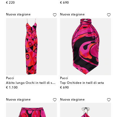
original price
original price
€ 220
€ 690
Nuova stagione
Nuova stagione
Pucci
Pucci
Abito lungo Occhi in twill di seta
Top Orchidee in twill di seta
original price
original price
€ 1.100
€ 690
Nuova stagione
Nuova stagione