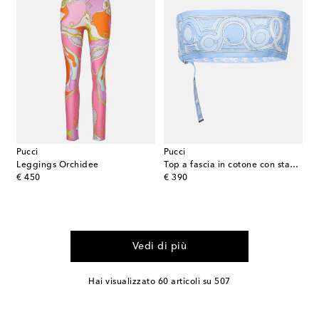
Pucci
Pucci
Leggings Orchidee
Top a fascia in cotone con stampa
original price
original price
€ 450
€ 390
Vedi di più
Hai visualizzato 60 articoli su 507