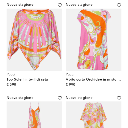
Nuova stagione
Nuova stagione
Pucci
Pucci
Top Soleil in twill di seta
Abito corto Orchidee in misto cotone
original price
original price
€ 590
€ 990
Nuova stagione
Nuova stagione