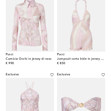
Pucci
Pucci
Camicia Occhi in jersey di raso
Jumpsuit corta Iride in jersey di raso
original price
original price
€ 990
€ 850
Esclusiva
Esclusiva