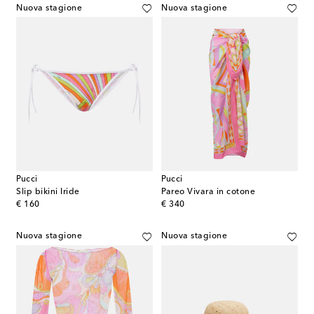
Nuova stagione
Nuova stagione
Pucci
Pucci
Slip bikini Iride
Pareo Vivara in cotone
original price
original price
€ 160
€ 340
Nuova stagione
Nuova stagione