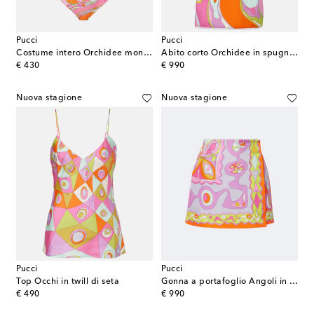
Pucci
Pucci
Costume intero Orchidee monospalla
Abito corto Orchidee in spugna misto cotone
original price
original price
€ 430
€ 990
Nuova stagione
Nuova stagione
Pucci
Pucci
Top Occhi in twill di seta
Gonna a portafoglio Angoli in twill
original price
original price
€ 490
€ 990