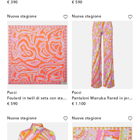
original price
original price
€ 390
€ 590
Nuova stagione
Nuova stagione
Pucci
Pucci
Foulard in twill di seta con stampa
Pantaloni Manuba flared in jersey e raso
original price
original price
€ 590
€ 1.100
Nuova stagione
Nuova stagione