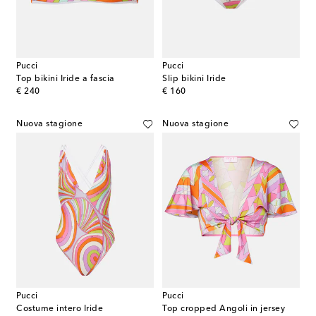
Pucci
Pucci
Top bikini Iride a fascia
Slip bikini Iride
original price
original price
€ 240
€ 160
Nuova stagione
Nuova stagione
Pucci
Pucci
Costume intero Iride
Top cropped Angoli in jersey