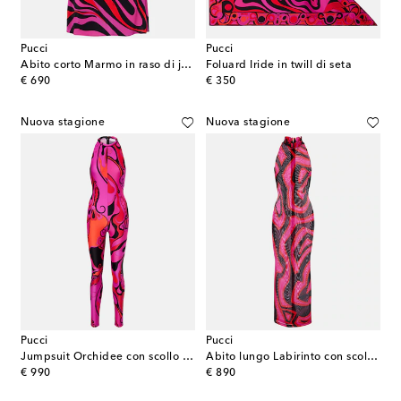
Pucci
Pucci
Abito corto Marmo in raso di jersey
Foluard Iride in twill di seta
original price
original price
€ 690
€ 350
Nuova stagione
Nuova stagione
Pucci
Pucci
Jumpsuit Orchidee con scollo all'americana
Abito lungo Labirinto con scollo all'americana
original price
original price
€ 990
€ 890