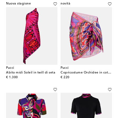
Nuova stagione
novità
Pucci
Pucci
Abito midi Soleil in twill di seta
Copricostume Orchidee in cotone
original price
original price
€ 1.300
€ 220