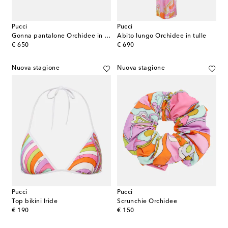
Pucci
Pucci
Gonna pantalone Orchidee in misto cotone
Abito lungo Orchidee in tulle
original price
original price
€ 650
€ 690
Nuova stagione
Nuova stagione
Pucci
Pucci
Top bikini Iride
Scrunchie Orchidee
original price
original price
€ 190
€ 150