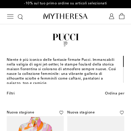
-10% sul tuo primo ordine su articoli selezionati
Niente è più iconico delle fantasie firmate Pucci. Immancabili
nella valigia di ogni jet-setter, le stampe foulard della storica
maison fiorentina si colorano di atmosfere sempre nuove. Così
nasce la collezione femminile: una vibrante galleria di
silhouette sciolte e femminili come caftani, pantaloni a
palazzo, top e camicie.
Pietra miliare della moda italiana, il brand italiano deve la sua
Filtri
Ordina per
fama alle straordinarie doti di colorista del suo fondatore
Emilio Pucci. Oggi parte del portofolio LVMH, la collezione
spazia con la sua inconfondibile joie de vivre
dall'abbigliamento, alla moda bambino, agli accessori fino
Nuova stagione
Nuova stagione
al beachwear. Nel settembre 2021 la stilista italo-francese
Camille Miceli è stata nominata nuovo Direttore Artistico del
marchio.