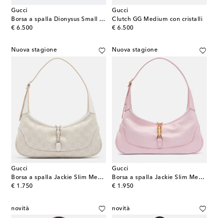
Gucci
Gucci
Borsa a spalla Dionysus Small in suede
Clutch GG Medium con cristalli
original price
original price
€ 6.500
€ 6.500
Nuova stagione
Nuova stagione
Gucci
Gucci
Borsa a spalla Jackie Slim Medium in canvas GG
Borsa a spalla Jackie Slim Medium in pelle
original price
original price
€ 1.750
€ 1.950
novità
novità