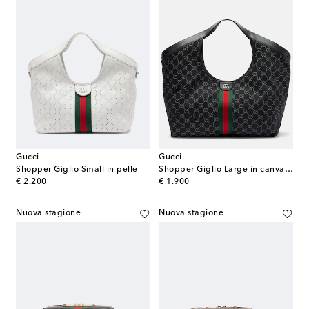
Gucci
Gucci
Shopper Giglio Small in pelle
Shopper Giglio Large in canvas GG
original price
original price
€ 2.200
€ 1.900
Nuova stagione
Nuova stagione