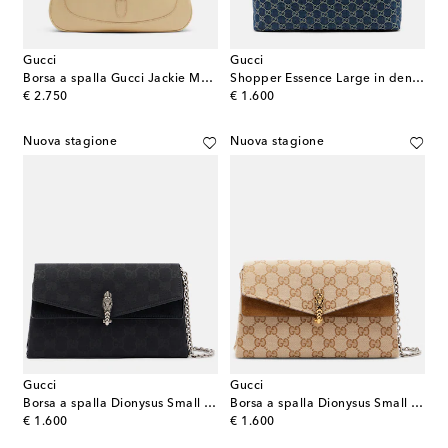
Gucci
Gucci
Borsa a spalla Gucci Jackie Medium in pelle
Shopper Essence Large in denim con pelle
original price
original price
€ 2.750
€ 1.600
Nuova stagione
Nuova stagione
Gucci
Gucci
Borsa a spalla Dionysus Small in canvas GG
Borsa a spalla Dionysus Small in canvas GG
original price
original price
€ 1.600
€ 1.600