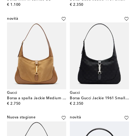
original price
original price
€ 1.100
€ 2.350
novità
Gucci
Gucci
Borsa a spalla Jackie Medium in suede
Borsa Gucci Jackie 1961 Small in canvas
original price
original price
€ 2.750
€ 2.350
Nuova stagione
novità