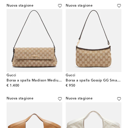
Nuova stagione
Nuova stagione
Gucci
Gucci
Borsa a spalla Madison Medium in canvas GG
Borsa a spalla Gossip GG Small in canvas
original price
original price
€ 1.400
€ 950
Nuova stagione
Nuova stagione