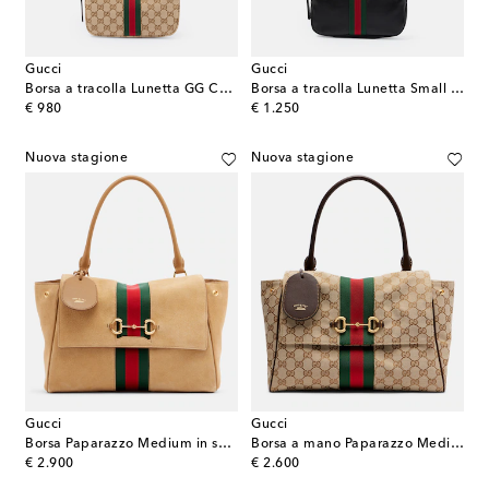
Gucci
Gucci
Borsa a tracolla Lunetta GG Canvas Small
Borsa a tracolla Lunetta Small in pelle
original price
original price
€ 980
€ 1.250
Nuova stagione
Nuova stagione
Gucci
Gucci
Borsa Paparazzo Medium in suede
Borsa a mano Paparazzo Medium in canvas GG
original price
original price
€ 2.900
€ 2.600