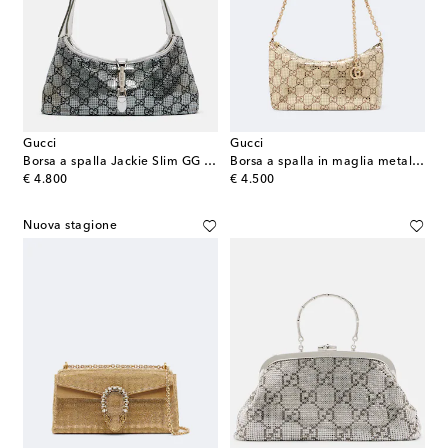
Gucci
Gucci
Borsa a spalla Jackie Slim GG in mesh
Borsa a spalla in maglia metallica GG
original price
original price
€ 4.800
€ 4.500
Nuova stagione