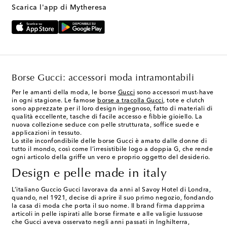
Scarica l'app di Mytheresa
Borse Gucci: accessori moda intramontabili
Per le amanti della moda, le borse
Gucci
sono accessori must-have
in ogni stagione. Le famose
borse a tracolla Gucci
, tote e clutch
sono apprezzate per il loro design ingegnoso, fatto di materiali di
qualità eccellente, tasche di facile accesso e fibbie gioiello. La
nuova collezione seduce con pelle strutturata, soffice suede e
applicazioni in tessuto.
Lo stile inconfondibile delle borse Gucci è amato dalle donne di
tutto il mondo, così come l’irresistibile logo a doppia G, che rende
ogni articolo della griffe un vero e proprio oggetto del desiderio.
Design e pelle made in italy
L’italiano Guccio Gucci lavorava da anni al Savoy Hotel di Londra,
quando, nel 1921, decise di aprire il suo primo negozio, fondando
la casa di moda che porta il suo nome. Il brand firma dapprima
articoli in pelle ispirati alle borse firmate e alle valigie lussuose
che Gucci aveva osservato negli anni passati in Inghilterra,