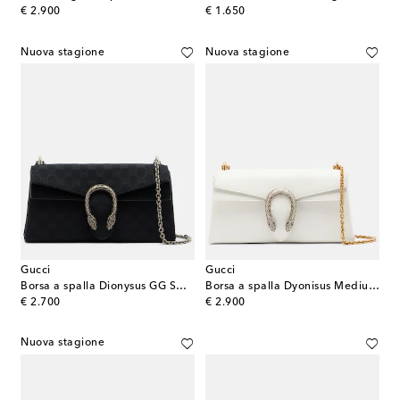
original price
original price
€ 2.900
€ 1.650
Nuova stagione
Nuova stagione
Gucci
Gucci
Borsa a spalla Dionysus GG Small in canvas
Borsa a spalla Dyonisus Medium in pelle
original price
original price
€ 2.700
€ 2.900
Nuova stagione