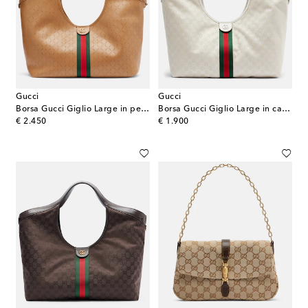
Gucci
Gucci
Borsa Gucci Giglio Large in pelle
Borsa Gucci Giglio Large in canvas GG
original price
original price
€ 2.450
€ 1.900