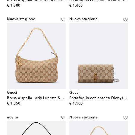
Borsa a spalla Horsebit Mini in pelle
Portafoglio con catena Horsebit in canvas GG
original price
original price
€ 1.500
€ 1.400
Nuova stagione
Nuova stagione
Gucci
Gucci
Borsa a spalla Lady Lunetta Small in canvas GG
Portafoglio con catena Dionysus in canvas GG
original price
original price
€ 1.550
€ 1.100
novità
Nuova stagione