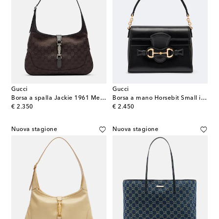
Gucci
Gucci
Borsa a spalla Jackie 1961 Medium in canvas
Borsa a mano Horsebit Small in pelle
original price
original price
€ 2.350
€ 2.450
Nuova stagione
Nuova stagione