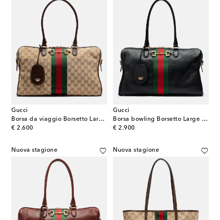
Gucci
Gucci
Borsa da viaggio Borsetto Large in canvas GG
Borsa bowling Borsetto Large in pelle
original price
original price
€ 2.600
€ 2.900
Nuova stagione
Nuova stagione