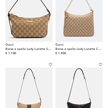
Gucci
Gucci
Borsa a spalla Lady Lunetta Small in canvas GG
Borsa a spalla Lady Lunetta Chain Medium
original price
original price
€ 1.100
€ 1.900