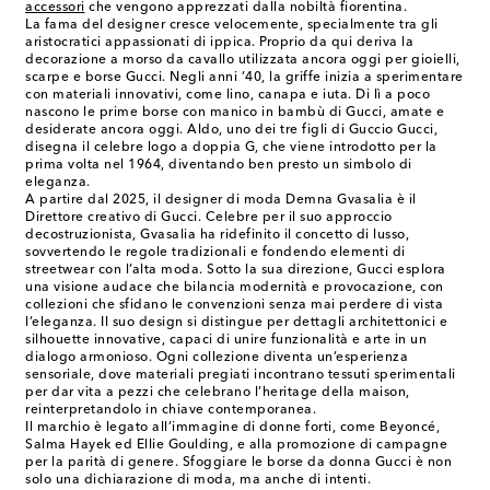
accessori
che vengono apprezzati dalla nobiltà fiorentina.
La fama del designer cresce velocemente, specialmente tra gli
aristocratici appassionati di ippica. Proprio da qui deriva la
decorazione a morso da cavallo utilizzata ancora oggi per gioielli,
scarpe e borse Gucci. Negli anni ’40, la griffe inizia a sperimentare
con materiali innovativi, come lino, canapa e iuta. Di lì a poco
nascono le prime borse con manico in bambù di Gucci, amate e
desiderate ancora oggi. Aldo, uno dei tre figli di Guccio Gucci,
disegna il celebre logo a doppia G, che viene introdotto per la
prima volta nel 1964, diventando ben presto un simbolo di
eleganza.
A partire dal 2025, il designer di moda Demna Gvasalia è il
Direttore creativo di Gucci. Celebre per il suo approccio
decostruzionista, Gvasalia ha ridefinito il concetto di lusso,
sovvertendo le regole tradizionali e fondendo elementi di
streetwear con l’alta moda. Sotto la sua direzione, Gucci esplora
una visione audace che bilancia modernità e provocazione, con
collezioni che sfidano le convenzioni senza mai perdere di vista
l’eleganza. Il suo design si distingue per dettagli architettonici e
silhouette innovative, capaci di unire funzionalità e arte in un
dialogo armonioso. Ogni collezione diventa un’esperienza
sensoriale, dove materiali pregiati incontrano tessuti sperimentali
per dar vita a pezzi che celebrano l’heritage della maison,
reinterpretandolo in chiave contemporanea.
Il marchio è legato all’immagine di donne forti, come Beyoncé,
Salma Hayek ed Ellie Goulding, e alla promozione di campagne
per la parità di genere. Sfoggiare le borse da donna Gucci è non
solo una dichiarazione di moda, ma anche di intenti.​