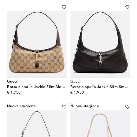
Gucci
Gucci
Borsa a spalla Jackie Slim Medium in canvas GG
Borsa a spalla Jackie Slim Small in pelle
original price
original price
€ 1.750
€ 1.950
Nuova stagione
Nuova stagione