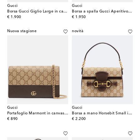
Gucci
Gucci
Borsa Gucci Giglio Large in canvas GG
Borsa a spalla Gucci Aperitivo Medium
original price
original price
€ 1.900
€ 1.950
Nuova stagione
novità
Gucci
Gucci
Portafoglio Marmont in canvas GG con catena
Borsa a mano Horsebit Small in canvas GG
original price
original price
€ 890
€ 2.200