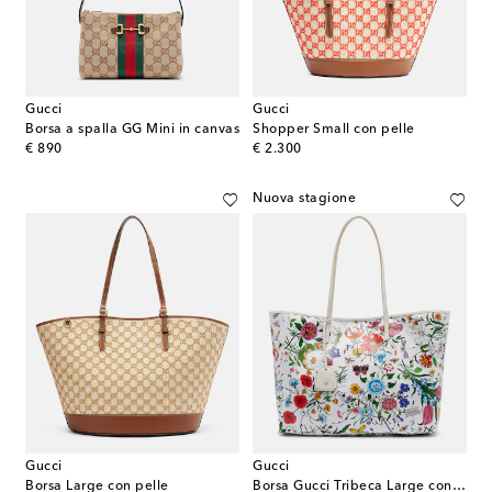
Gucci
Gucci
Borsa a spalla GG Mini in canvas
Shopper Small con pelle
original price
original price
€ 890
€ 2.300
Nuova stagione
Gucci
Gucci
Borsa Large con pelle
Borsa Gucci Tribeca Large con stampa