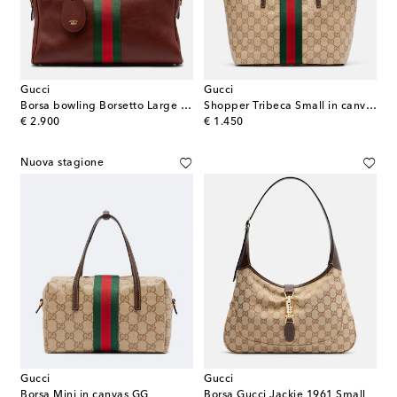
Gucci
Gucci
Borsa bowling Borsetto Large in pelle
Shopper Tribeca Small in canvas GG
original price
original price
€ 2.900
€ 1.450
Nuova stagione
Gucci
Gucci
Borsa Mini in canvas GG
Borsa Gucci Jackie 1961 Small