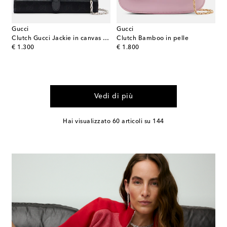
Gucci
Gucci
Clutch Gucci Jackie in canvas GG
Clutch Bamboo in pelle
original price
original price
€ 1.300
€ 1.800
Vedi di più
Hai visualizzato 60 articoli su 144