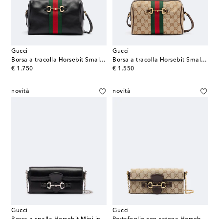
Gucci
Gucci
Borsa a tracolla Horsebit Small in pelle
Borsa a tracolla Horsebit Small in canvas GG
original price
original price
€ 1.750
€ 1.550
novità
novità
Gucci
Gucci