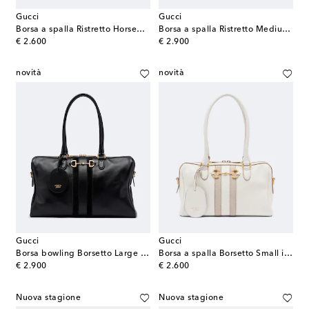
Gucci
Gucci
Borsa a spalla Ristretto Horsebit Medium
Borsa a spalla Ristretto Medium in pelle
original price
original price
€ 2.600
€ 2.900
novità
novità
Gucci
Gucci
Borsa bowling Borsetto Large in pelle
Borsa a spalla Borsetto Small in pelle
original price
original price
€ 2.900
€ 2.600
Nuova stagione
Nuova stagione