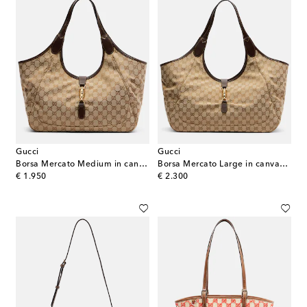
Gucci
Gucci
Borsa Mercato Medium in canvas GG
Borsa Mercato Large in canvas GG
original price
original price
€ 1.950
€ 2.300