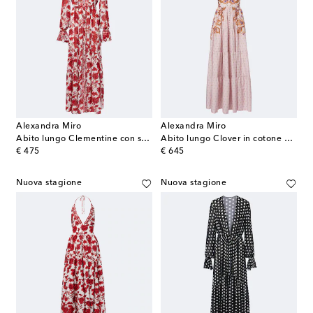
Alexandra Miro
Alexandra Miro
Abito lungo Clementine con stampa floreale
Abito lungo Clover in cotone e seta
original price
original price
€ 475
€ 645
Nuova stagione
Nuova stagione