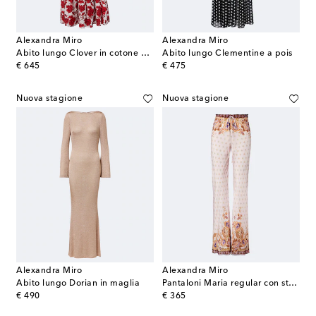
Alexandra Miro
Alexandra Miro
Abito lungo Clover in cotone e seta
Abito lungo Clementine a pois
original price
original price
€ 645
€ 475
Nuova stagione
Nuova stagione
Alexandra Miro
Alexandra Miro
Abito lungo Dorian in maglia
Pantaloni Maria regular con stampa
original price
original price
€ 490
€ 365