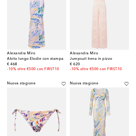
Alexandra Miro
Alexandra Miro
Abito lungo Elodie con stampa
Jumpsuit Irena in pizzo
original price
original price
€ 468
€ 620
-10% oltre €500 con FIRST10
-10% oltre €500 con FIRST10
Nuova stagione
Nuova stagione