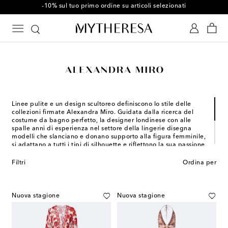
-10% sul tuo primo ordine su articoli selezionati
Linee pulite e un design scultoreo definiscono lo stile delle
collezioni firmate Alexandra Miro. Guidata dalla ricerca del
costume da bagno perfetto, la designer londinese con alle
spalle anni di esperienza nel settore della lingerie disegna
modelli che slanciano e donano supporto alla figura femminile,
si adattano a tutti i tipi di silhouette e riflettono la sua passione
per l’arte e l'architettura.
Filtri
Ordina per
Le proposte mare di Alexandra Miro sono accompagnate dalla
linea di abbigliamento che offre abiti leggeri, pantaloni a
palazzo e maxi gonne dalle fantasie affascinanti per un look
chic perfetto a ogni ora del giorno.
Nuova stagione
Nuova stagione