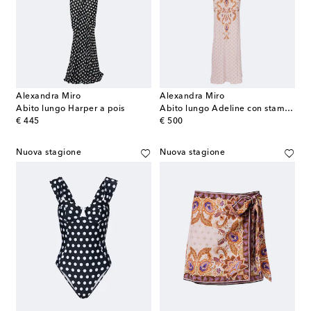
Alexandra Miro
Alexandra Miro
Abito lungo Harper a pois
Abito lungo Adeline con stampa
original price
original price
€ 445
€ 500
Nuova stagione
Nuova stagione