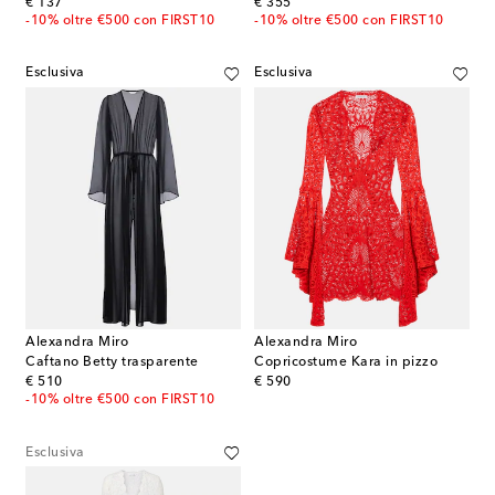
original price
original price
€ 137
€ 355
-10% oltre €500 con FIRST10
-10% oltre €500 con FIRST10
Esclusiva
Esclusiva
Alexandra Miro
Alexandra Miro
Caftano Betty trasparente
Copricostume Kara in pizzo
original price
original price
€ 510
€ 590
-10% oltre €500 con FIRST10
Esclusiva