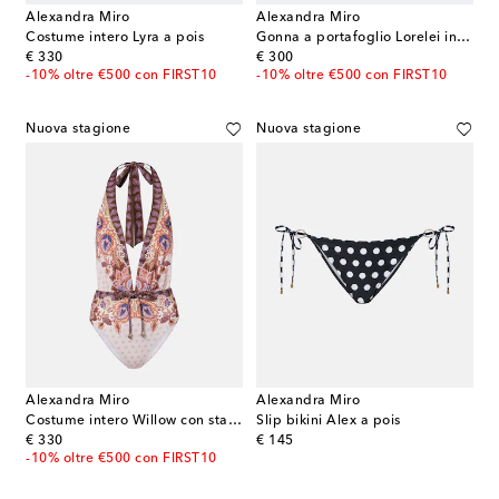
Alexandra Miro
Alexandra Miro
Costume intero Lyra a pois
Gonna a portafoglio Lorelei in cotone e seta
original price
original price
€ 330
€ 300
-10% oltre €500 con FIRST10
-10% oltre €500 con FIRST10
Nuova stagione
Nuova stagione
Alexandra Miro
Alexandra Miro
Costume intero Willow con stampa
Slip bikini Alex a pois
original price
original price
€ 330
€ 145
-10% oltre €500 con FIRST10