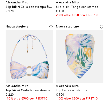
Alexandra Miro
Alexandra Miro
Slip bikini Zella con stampa floreale
Slip bikini Tanga con stampa
original price
original price
€ 170
€ 150
-10% oltre €500 con FIRST10
Nuova stagione
Nuova stagione
Alexandra Miro
Alexandra Miro
Top bikini Carlotta con stampa
Top Evita con stampa
original price
original price
€ 220
€ 100
-10% oltre €500 con FIRST10
-10% oltre €500 con FIRST10