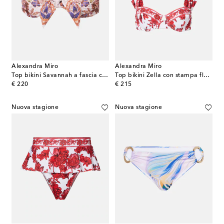
Alexandra Miro
Alexandra Miro
Top bikini Savannah a fascia con stampa
Top bikini Zella con stampa floreale
original price
original price
€ 220
€ 215
Nuova stagione
Nuova stagione