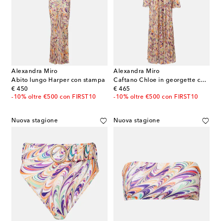
Alexandra Miro
Alexandra Miro
Abito lungo Harper con stampa
Caftano Chloe in georgette con stampa
original price
original price
€ 450
€ 465
-10% oltre €500 con FIRST10
-10% oltre €500 con FIRST10
Nuova stagione
Nuova stagione