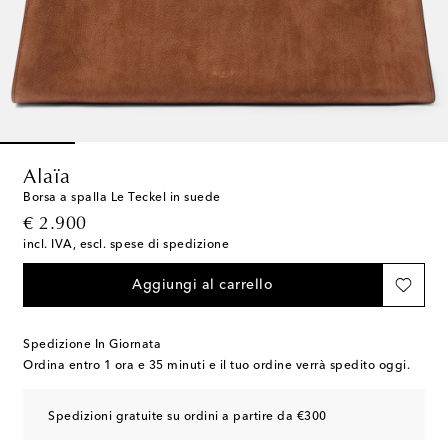
Alaïa
Borsa a spalla Le Teckel in suede
original price
€ 2.900
incl. IVA, escl. spese di spedizione
Aggiungi al carrello
Spedizione In Giornata
Ordina entro
1 ora e 35 minuti
e il tuo ordine verrà spedito oggi.
Spedizioni gratuite su ordini a partire da €300