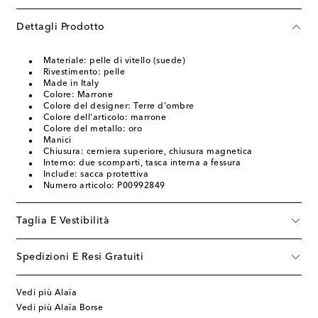
Dettagli Prodotto
Materiale: pelle di vitello (suede)
Rivestimento: pelle
Made in Italy
Colore: Marrone
Colore del designer: Terre d'ombre
Colore dell'articolo: marrone
Colore del metallo: oro
Manici
Chiusura: cerniera superiore, chiusura magnetica
Interno: due scomparti, tasca interna a fessura
Include: sacca protettiva
Numero articolo: P00992849
Taglia E Vestibilità
Spedizioni E Resi Gratuiti
Vedi più Alaïa
Vedi più Alaïa Borse