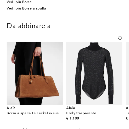
Vedi più Borse
Vedi più Borse a spalla
Da abbinare a
Alaïa
Alaïa
A
Borsa a spalla Le Teckel in suede
Body trasparente
J
original price
or
€ 1.100
€