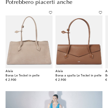
Potrebbero piacerti anche
Alaïa
Alaïa
A
a a spalla Aventure Small in pelle
Borsa Le Teckel in pelle
Borsa a spalla Le Teckel in pelle
original price
original price
or
€ 2.900
€ 2.900
€