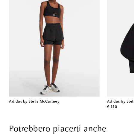
Adidas by Stella McCartney
Adidas by Ste
original price
€ 110
Potrebbero piacerti anche