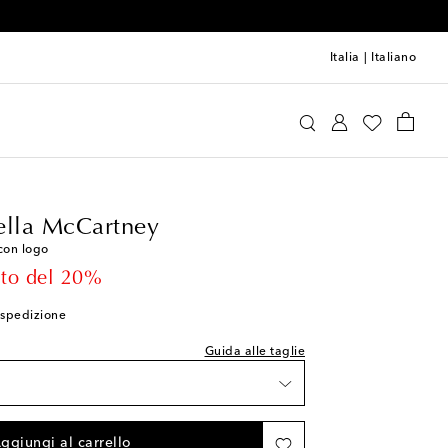
Italia
|
Italiano
das by Stella McCartney
Abbigliamento
lla taglia indicata
ella McCartney
zzi rimasti
con logo
icolo
rice
to del 20%
i spedizione
lla wishlist
Guida alle taglie
 rimasti
i rimasti
ggiungi al carrello