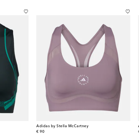
Adidas by Stella McCartney
original price
€ 90