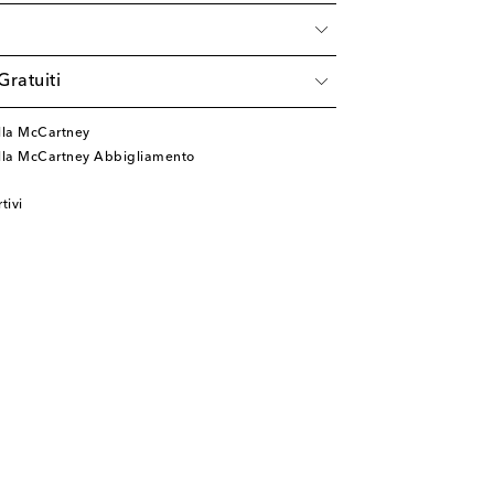
à
Gratuiti
lla McCartney
ella McCartney Abbigliamento
tivi