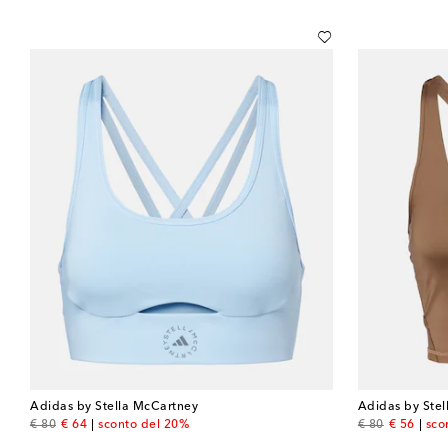
Adidas by Stella McCartney
Adidas by Ste
original price
discount price
original price
discount 
€ 80
€ 64
sconto del 20%
€ 80
€ 56
sco