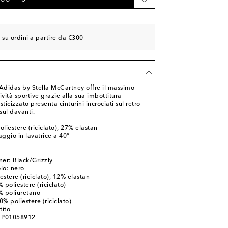
 su ordini a partire da €300
 Adidas by Stella McCartney offre il massimo
vità sportive grazie alla sua imbottitura
sticizzato presenta cinturini incrociati sul retro
sul davanti.
liestere (riciclato), 27% elastan
ggio in lavatrice a 40°
ner: Black/Grizzly
olo: nero
stere (riciclato), 12% elastan
 poliestere (riciclato)
% poliuretano
0% poliestere (riciclato)
tito
: P01058912