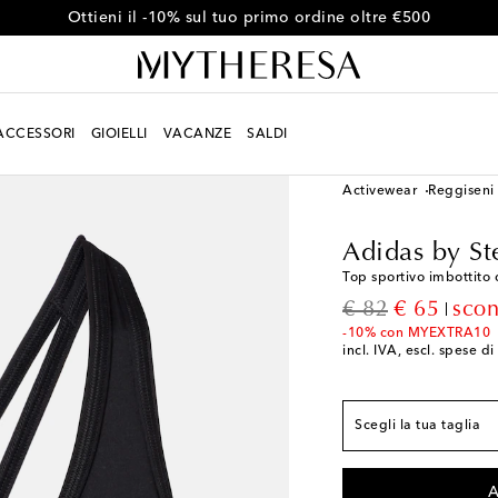
Ottieni il -10% sul tuo primo ordine oltre €500
ACCESSORI
GIOIELLI
VACANZE
SALDI
Donna
Designers
Adi
Activewear
Reggiseni
Vestibilità conforme a
Adidas by St
XXS / IT 38
Pochi pe
Top sportivo imbottito 
XS / IT 40
Ultimo art
original price
discount p
€ 82
€ 65
scon
S / IT 42
-10% con MYEXTRA10
incl. IVA, escl. spese d
M / IT 44
Aggiungi a
L / IT 46
Pochi pezzi
Scegli la tua taglia
XL / IT 48
Pochi pezz
A