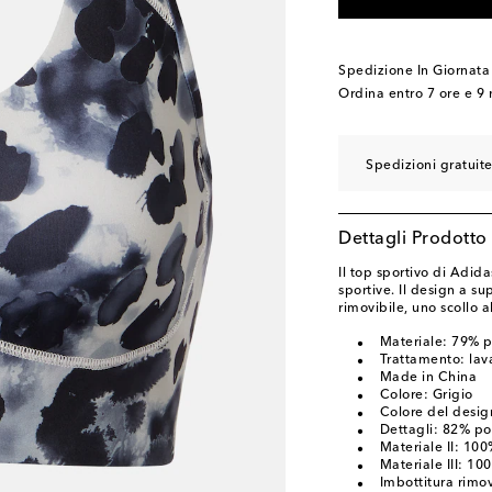
Spedizione In Giornata
Ordina entro
7 ore e 9 
Spedizioni gratuite
Dettagli Prodotto
Il top sportivo di Adida
sportive. Il design a s
rimovibile, uno scollo 
Materiale: 79% po
Trattamento: lava
Made in China
Colore: Grigio
Colore del desi
Dettagli: 82% po
Materiale II: 100%
Materiale III: 10
Imbottitura rimov