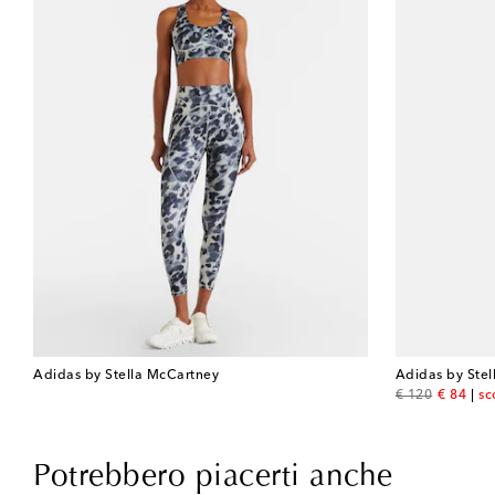
Adidas by Stella McCartney
Adidas by Ste
original price
discount
€ 120
€ 84
sc
Potrebbero piacerti anche