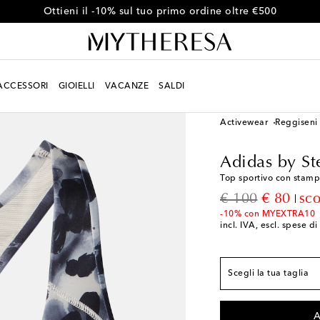
Ottieni il -10% sul tuo primo ordine oltre €500
ACCESSORI
GIOIELLI
VACANZE
SALDI
Donna
Designers
Adi
Activewear
Reggiseni
Vestibilità conforme a
Adidas by St
XXS / IT 38
Pochi pe
Top sportivo con stam
XS / IT 40
Pochi pezz
original price
discount
€ 100
€ 80
sc
S / IT 42
-10% con MYEXTRA10
incl. IVA, escl. spese d
M / IT 44
L / IT 46
Pochi pezzi
Scegli la tua taglia
XL / IT 48
Aggiungi a
A