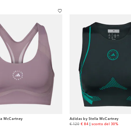
lla McCartney
Adidas by Stella McCartney
original price
discount price
€ 120
€ 84
sconto del 30%