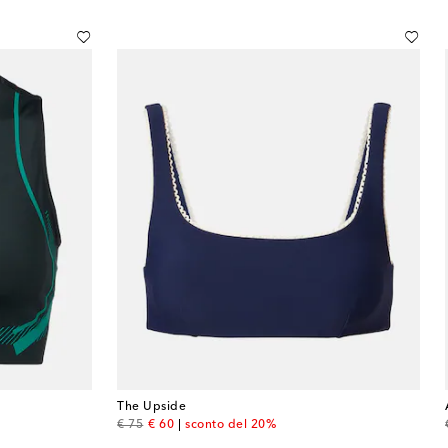
The Upside
original price
discount price
€ 75
€ 60
sconto del 20%