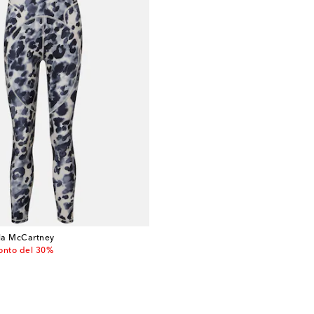
lla McCartney
 price
onto del 30%