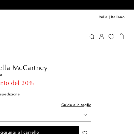
Italia
|
Italiano
das by Stella McCartney
Abbigliamento
lla taglia indicata
ella McCartney
zzi rimasti
pa
i rimasti
 price
onto del 20%
i spedizione
Guida alle taglie
 rimasti
lla wishlist
ggiungi al carrello