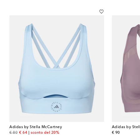
Adidas by Stella McCartney
Adidas by Ste
original price
discount price
original price
€ 80
€ 64
sconto del 20%
€ 90