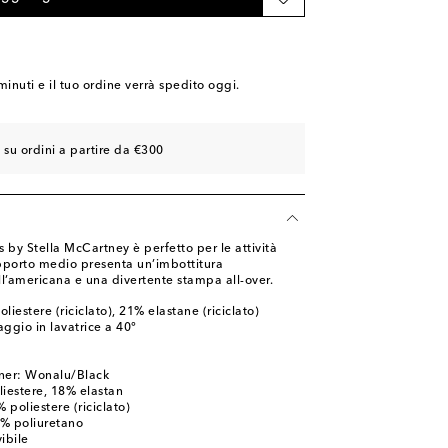
minuti
e il tuo ordine verrà spedito oggi.
 su ordini a partire da €300
s by Stella McCartney è perfetto per le attività
upporto medio presenta un’imbottitura
all’americana e una divertente stampa all-over.
liestere (riciclato), 21% elastane (riciclato)
ggio in lavatrice a 40°
gner: Wonalu/Black
liestere, 18% elastan
 poliestere (riciclato)
0% poliuretano
ibile