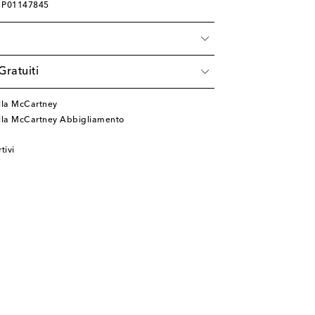
: P01147845
à
Gratuiti
lla McCartney
ella McCartney Abbigliamento
tivi