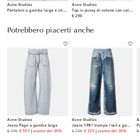
Acne Studios
Acne Studios
Pantaloni a gamba larga e vita bassa di jeans
Top in jersey di cotone con catena
original price
€ 290
Potrebbero piacerti anche
Acne Studios
Acne Studios
A
a
Jeans Page a gamba larga
Jeans 1981 trompe l'œil a gamba larga
original price
discount price
original price
discount price
or
€ 790
€ 553
sconto del 30%
€ 750
€ 525
sconto del 30%
€