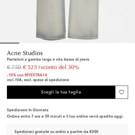
Acne Studios
Pantaloni a gamba larga e vita bassa di jeans
original price
discount price
€ 750
€ 525
sconto del 30%
-10% con MYEXTRA10
incl. IVA, escl. spese di spedizione
Scegli la tua taglia
Spedizione In Giornata
Ordina entro
7 ore e 59 minuti
e il tuo ordine verrà spedito oggi.
Spedizioni gratuite su ordini a partire da €300