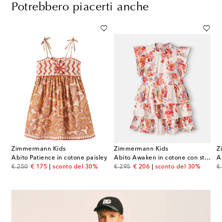
Potrebbero piacerti anche
Zimmermann Kids
Zimmermann Kids
Z
Abito Patience in cotone paisley
Abito Awaken in cotone con stampa
original price
discount price
original price
discount price
or
€ 250
€ 175
sconto del 30%
€ 295
€ 206
sconto del 30%
€