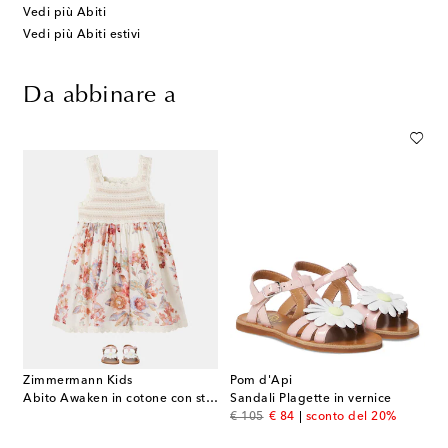
Vedi più Abiti
Vedi più Abiti estivi
Da abbinare a
Zimmermann Kids
Pom d'Api
Abito Awaken in cotone con stampa floreale
Sandali Plagette in vernice
original price
discount price
€ 105
€ 84
sconto del 20%