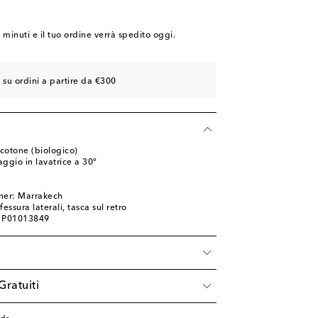
7 minuti
e il tuo ordine verrà spedito oggi.
 su ordini a partire da €300
cotone (biologico)
ggio in lavatrice a 30°
l
ner: Marrakech
essura laterali, tasca sul retro
: P01013849
à
Gratuiti