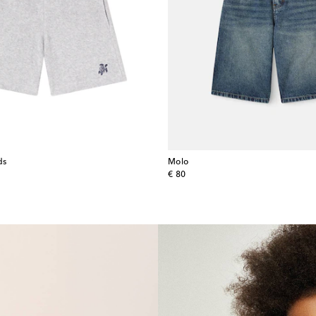
ds
Molo
original price
€ 80