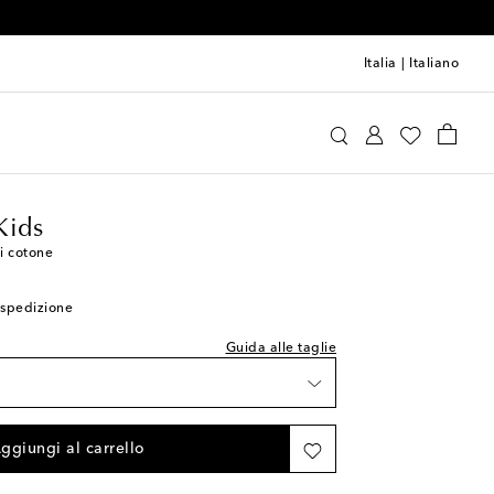
Italia
|
Italiano
e la tabella delle misure
Vilebrequin Kids
Abbigliamento
Shorts
sti
sti
Kids
i cotone
sti
i spedizione
asti
Guida alle taglie
ishlist
asti
ggiungi al carrello