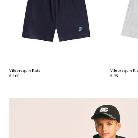
Vilebrequin Kids
Vilebrequin Ki
original price
original price
€ 100
€ 95