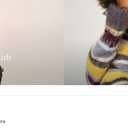
ids
tro