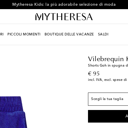
Mytheresa Kids: la più adorabile selezione di moda
RI
PICCOLI MOMENTI
BOUTIQUE DELLE VACANZE
SALDI
Si prega di consultar
Bambino
Designers
Y 2
Pochi pezzi rima
Y 4
Pochi pezzi rima
Vilebrequin 
Y 6
Shorts Goh in spugna d
original price
€ 95
Y 8
Pochi pezzi rima
incl. IVA, escl. spese d
Y 10
Pochi pezzi rim
Y 12
Aggiungi alla w
Scegli la tua taglia
Y 14
Pochi pezzi rim
A