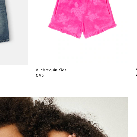
Vilebrequin Kids
original price
€ 95