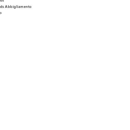
ids
Kids Abbigliamento
o