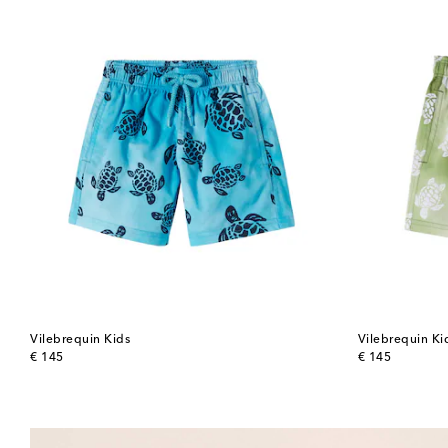
Vilebrequin Kids
Vilebrequin Ki
original price
original price
€ 145
€ 145