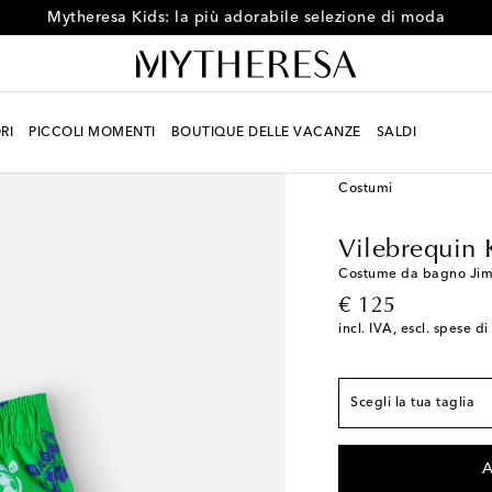
Mytheresa Kids: la più adorabile selezione di moda
RI
PICCOLI MOMENTI
BOUTIQUE DELLE VACANZE
SALDI
Bambino
Designers
Fedele alla taglia
Costumi
Y 2
Pochi pezzi rima
Y 4
Pochi pezzi rima
Vilebrequin 
Y 6
Aggiungi alla wi
Costume da bagno Jim
original price
€ 125
Y 8
Aggiungi alla wi
incl. IVA, escl. spese d
Y 10
Aggiungi alla w
Y 12
Aggiungi alla w
Scegli la tua taglia
Y 14
Aggiungi alla w
A