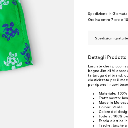
Spedizione In Giornata
Ordina entro
7 ore e 1
Spedizioni gratuite
Dettagli Prodotto
Lasciate che i piccoli a
bagno Jim di Vilebrequ
tartaruga del brand, qu
elasticizzata per il ma
per riporre i nuovi tesor
Materiale: 100% 
Trattamento: lava
Made in Morocc
Colore: Verde
Colore del desig
Fodera: 100% pol
Fascia elastica in
Tasche: tasche a f