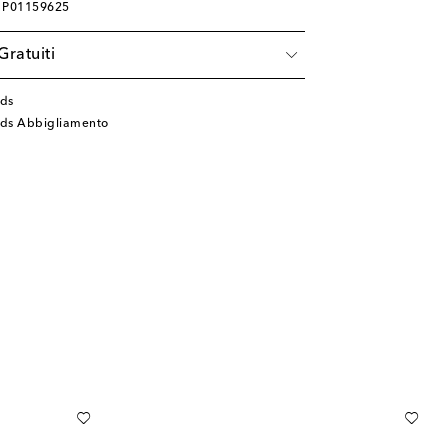
: P01159625
Gratuiti
ids
Kids Abbigliamento