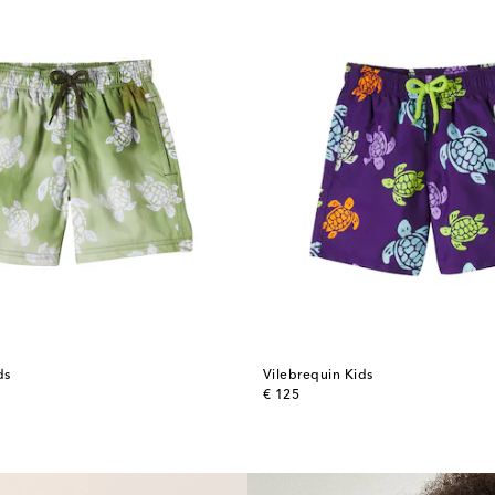
ds
Vilebrequin Kids
original price
€ 125