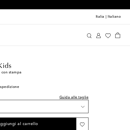
Italia
|
Italiano
Vilebrequin Kids
Abbigliamento
Moda mare
sti
sti
Kids
shlist
 con stampa
shlist
i spedizione
ishlist
Guida alle taglie
ishlist
ishlist
ggiungi al carrello