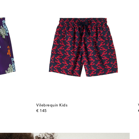
Vilebrequin Kids
original price
€ 145