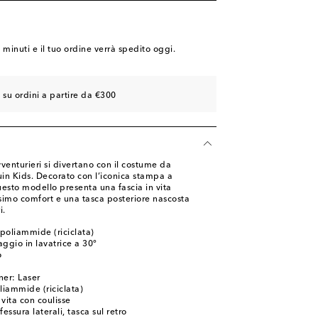
8 minuti
e il tuo ordine verrà spedito oggi.
 su ordini a partire da €300
vventurieri si divertano con il costume da
in Kids. Decorato con l’iconica stampa a
esto modello presenta una fascia in vita
ssimo comfort e una tasca posteriore nascosta
i.
poliammide (riciclata)
ggio in lavatrice a 30°
o
ner: Laser
iammide (riciclata)
 vita con coulisse
essura laterali, tasca sul retro