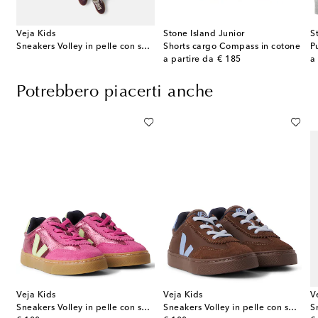
Veja Kids
Stone Island Junior
S
Sneakers Volley in pelle con suede
Shorts cargo Compass in cotone
P
original price
or
a partire da
€ 185
a
Potrebbero piacerti anche
Veja Kids
Veja Kids
V
ball Spezial in suede
Sneakers Volley in pelle con suede
Sneakers Volley in pelle con suede
S