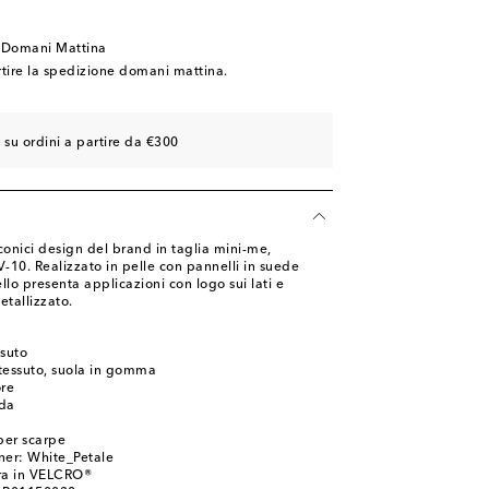
imasti
 Domani Mattina
imasti
rtire la spedizione domani mattina.
 su ordini a partire da €300
conici design del brand in taglia mini-me,
-10. Realizzato in pelle con pannelli in suede
ello presenta applicazioni con logo sui lati e
tallizzato.
ssuto
 tessuto, suola in gomma
ore
nda
per scarpe
ner: White_Petale
ura in VELCRO®