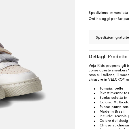
EU 33
EU 34
Pochi pezzi r
Spedizione Immediata
EU 35
Pochi pezzi r
Ordina oggi per far pa
Spedizioni gratuite
Dettagli Prodotto
Veja Kids propone gli i
come queste sneakers V
rosa sul tallone, il mod
chiusure in VELCRO® me
Tomaia: pelle
Rivestimento: te
Suola: soletta in
Colore: Multicol
Punta: punta to
Made in Brazil
Include: scatola 
Colore del desig
Chiusura: chius