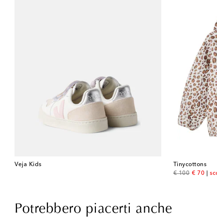
Veja Kids
Tinycottons
original price
discount
€ 100
€ 70
sc
Potrebbero piacerti anche