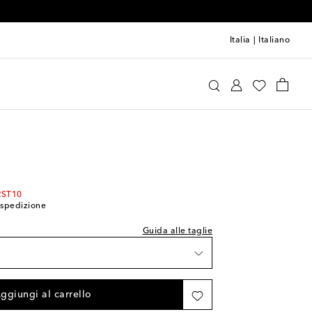
Italia
|
Italiano
imasti
Veja Kids
Scarpe
Sneakers
imasti
imasti
imasti
imasti
RST10
i spedizione
Guida alle taglie
imasti
ggiungi al carrello