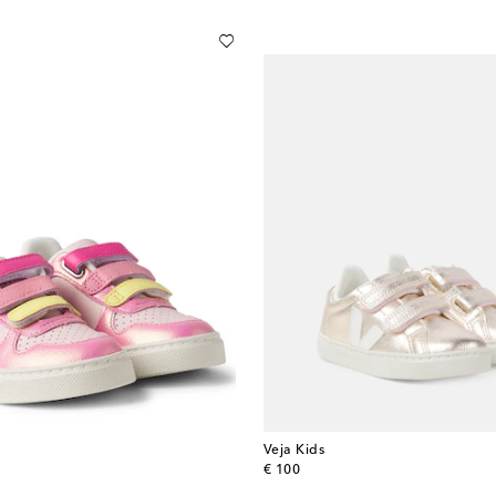
Veja Kids
original price
€ 100