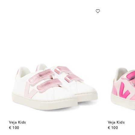
Veja Kids
Veja Kids
original price
original price
€ 100
€ 100