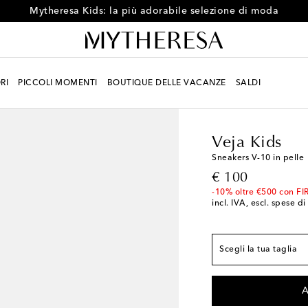
Mytheresa Kids: la più adorabile selezione di moda
Taglie europee
RI
PICCOLI MOMENTI
BOUTIQUE DELLE VACANZE
SALDI
EU 23
Pochi pezzi r
Bambino
Designers
EU 24
Pochi pezzi r
Veja Kids
EU 25
Pochi pezzi r
Sneakers V-10 in pelle
EU 26
Pochi pezzi r
original price
€ 100
EU 27
Pochi pezzi r
-10% oltre €500 con FI
incl. IVA, escl. spese d
EU 28
EU 29
EU 30
Scegli la tua taglia
EU 31
Pochi pezzi r
EU 32
A