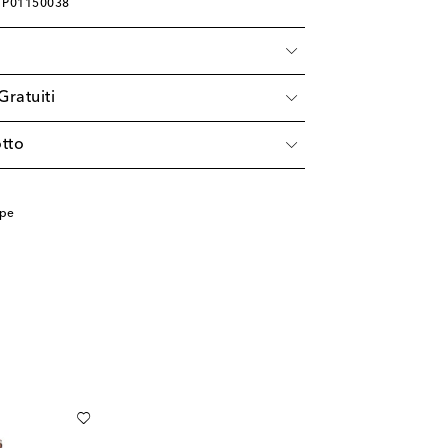
: P01150038
à
Gratuiti
tto
rpe