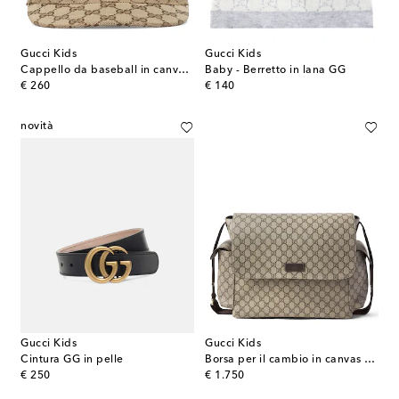
Gucci Kids
Gucci Kids
Cappello da baseball in canvas GG Supreme
Baby - Berretto in lana GG
original price
original price
€ 260
€ 140
novità
Gucci Kids
Gucci Kids
Cintura GG in pelle
Borsa per il cambio in canvas GG Supreme
original price
original price
€ 250
€ 1.750