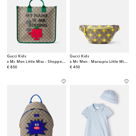
Gucci Kids
Gucci Kids
x Mr. Men Little Miss – Shopper GG in canvas
x Mr. Men - Marsupio Little Miss GG in canvas
original price
original price
€ 850
€ 450