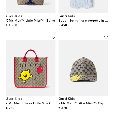
Gucci Kids
Gucci Kids
X Mr. Men™ Little Miss™ - Zaino
Baby - Set tutina e berretto in cotone GG
original price
original price
€ 1.200
€ 490
Gucci Kids
Gucci Kids
x Mr. Men - Borsa Little Miss GG in canvas
x Mr. Men™ Little Miss™- Cappello da baseball
original price
original price
€ 980
€ 320