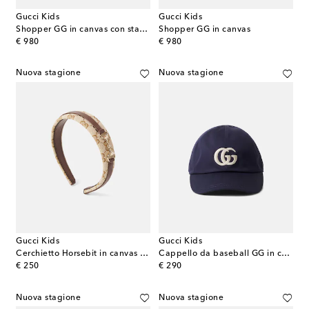
Gucci Kids
Gucci Kids
Shopper GG in canvas con stampa
Shopper GG in canvas
original price
original price
€ 980
€ 980
Nuova stagione
Nuova stagione
Gucci Kids
Gucci Kids
Cerchietto Horsebit in canvas GG con pelle
Cappello da baseball GG in cotone
original price
original price
€ 250
€ 290
Nuova stagione
Nuova stagione