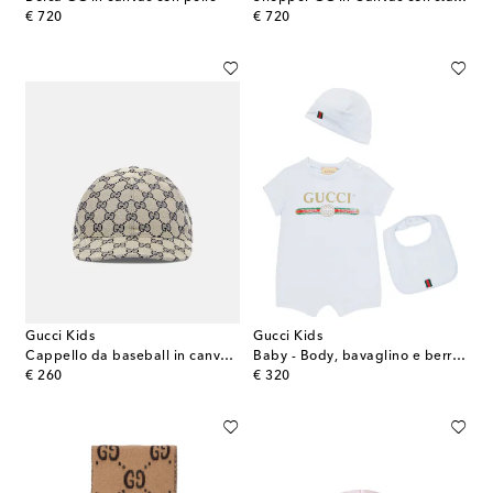
original price
original price
€ 720
€ 720
Gucci Kids
Gucci Kids
Cappello da baseball in canvas GG
Baby - Body, bavaglino e berretto in cotone
original price
original price
€ 260
€ 320