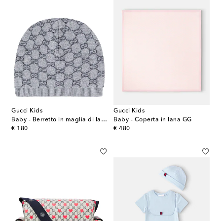
Gucci Kids
Gucci Kids
Baby - Berretto in maglia di lana a coste GG
Baby - Coperta in lana GG
original price
original price
€ 180
€ 480