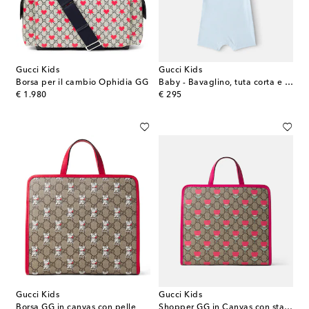
Gucci Kids
Gucci Kids
Borsa per il cambio Ophidia GG
Baby - Bavaglino, tuta corta e cappello
original price
original price
€ 1.980
€ 295
Gucci Kids
Gucci Kids
Borsa GG in canvas con pelle
Shopper GG in Canvas con stampa floreale