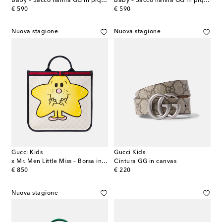
Baby – Sacco nanna GG in piqué di cotone
Baby – Sacco nanna GG in piqué di cotone
original price
original price
€ 590
€ 590
Nuova stagione
Nuova stagione
Gucci Kids
Gucci Kids
x Mr. Men Little Miss – Borsa in canvas GG
Cintura GG in canvas
original price
original price
€ 850
€ 220
Nuova stagione