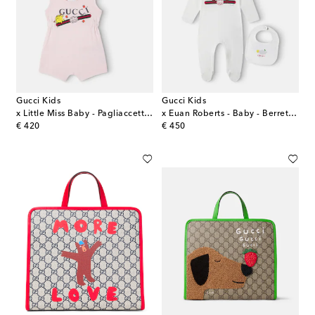
Gucci Kids
Gucci Kids
x Little Miss Baby - Pagliaccetto e berretto
x Euan Roberts - Baby - Berretto, bavaglino e tutina
original price
original price
€ 420
€ 450