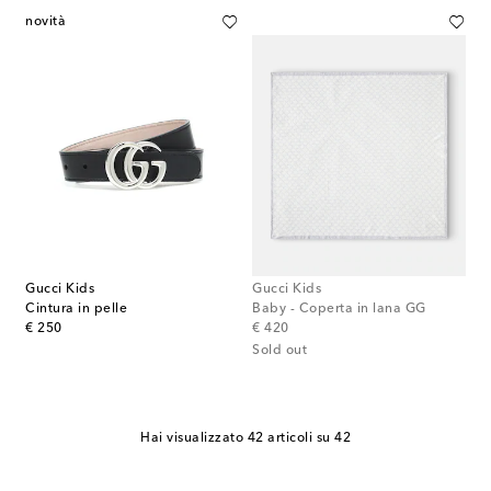
novità
Gucci Kids
Gucci Kids
Cintura in pelle
Baby - Coperta in lana GG
original price
original price
€ 250
€ 420
Sold out
Hai visualizzato 42 articoli su 42