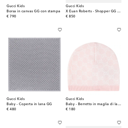
Gucci Kids
Gucci Kids
Borsa in canvas GG con stampa
X Euan Roberts - Shopper GG con stampa
original price
original price
€ 790
€ 850
Gucci Kids
Gucci Kids
Baby - Coperta in lana GG
Baby - Berretto in maglia di lana a coste
original price
original price
€ 480
€ 180