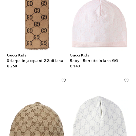
Gucci Kids
Gucci Kids
Sciarpa in jacquard GG di lana
Baby - Berretto in lana GG
original price
original price
€ 260
€ 140