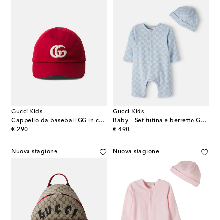
Gucci Kids
Gucci Kids
Cappello da baseball GG in cotone
Baby – Set tutina e berretto GG in cotone piqué
original price
original price
€ 290
€ 490
Nuova stagione
Nuova stagione