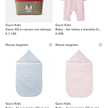
Gucci Kids
Gucci Kids
Zaino GG in canvas con stampa
Baby – Set tutina e berretto GG in cotone piqué
original price
original price
€ 1.100
€ 490
Nuova stagione
Nuova stagione
Gucci Kids
Gucci Kids