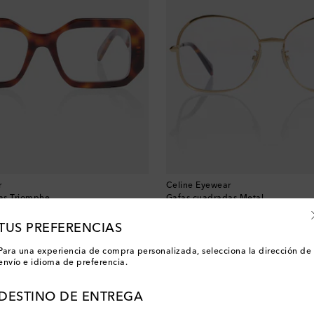
r
Celine Eyewear
as Triomphe
Gafas cuadradas Metal
original price
€ 305
TUS PREFERENCIAS
Para una experiencia de compra personalizada, selecciona la dirección de
envío e idioma de preferencia.
DESTINO DE ENTREGA