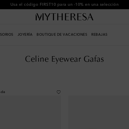
-10% en tu primer pedido en compras superiores a €500
SORIOS
JOYERÍA
BOUTIQUE DE VACACIONES
REBAJAS
Celine Eyewear Gafas
ada