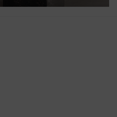
Botsuana
Brasil
Brunéi
Bulgaria
Bután
Camboya
Canadá
Catar
Chequia
Chile