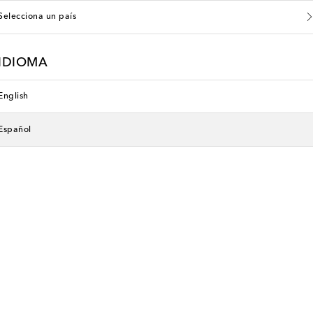
Selecciona un país
IDIOMA
English
Español
Has visto 9 de 9 productos