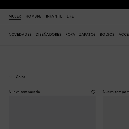
MUJER
HOMBRE
INFANTIL
LIFE
NOVEDADES
DISEÑADORES
ROPA
ZAPATOS
BOLSOS
ACCE
Mujer
Diseñadores
Celine Eyewear
Accesorios
Gafas
Color
Nueva temporada
Nueva tempor