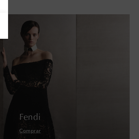
Azerbaiyán
Bahamas
Bangladés
Barbados
Baréin
Bélgica
Bermudas
Bolivia
Fendi
Bosnia y Herzegovina
Comprar