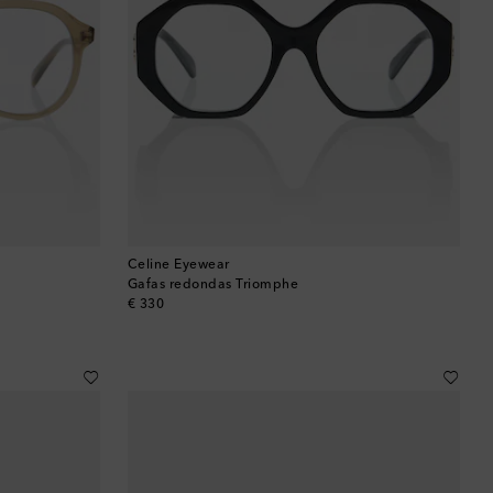
Celine Eyewear
Gafas redondas Triomphe
original price
€ 330