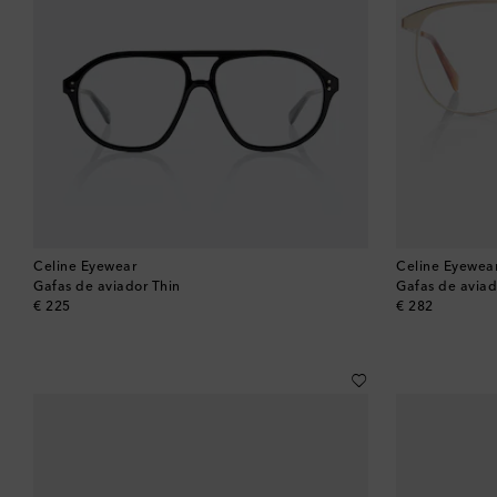
Celine Eyewear
Celine Eyewea
Gafas de aviador Thin
Gafas de aviad
original price
original price
€ 225
€ 282