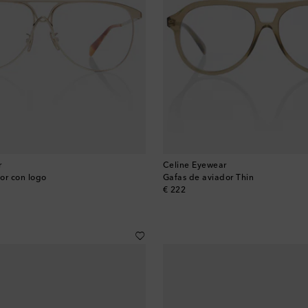
r
Celine Eyewear
or con logo
Gafas de aviador Thin
original price
€ 222