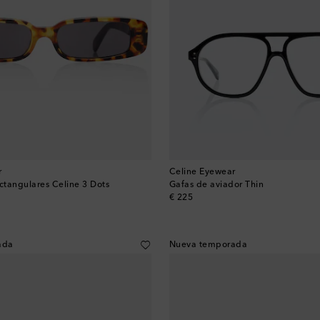
r
Celine Eyewear
ectangulares Celine 3 Dots
Gafas de aviador Thin
original price
€ 225
ada
Nueva temporada