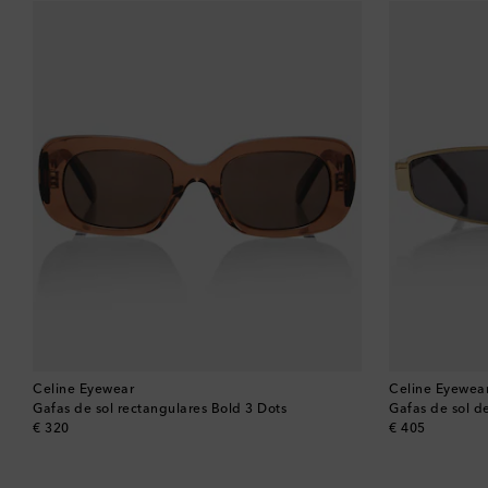
Celine Eyewear
Celine Eyewea
Gafas de sol rectangulares Bold 3 Dots
Gafas de sol d
original price
original price
€ 320
€ 405