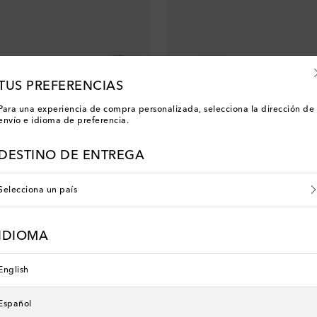
TUS PREFERENCIAS
Para una experiencia de compra personalizada, selecciona la dirección de
envío e idioma de preferencia.
DESTINO DE ENTREGA
Selecciona un país
r
Celine Eyewear
at-eye Animation adornadas
Gafas de sol rectangulares S329
IDIOMA
original price
€ 325
English
Español