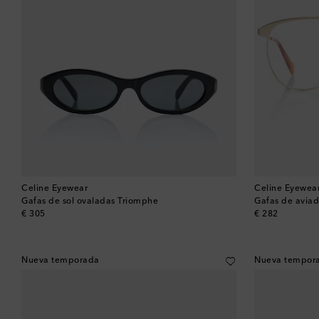
Celine Eyewear
Celine Eyewea
Gafas de sol ovaladas Triomphe
Gafas de aviad
original price
original price
€ 305
€ 282
Nueva temporada
Nueva tempor