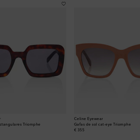
r
Celine Eyewear
ectangulares Triomphe
Gafas de sol cat-eye Triomphe
original price
€ 355