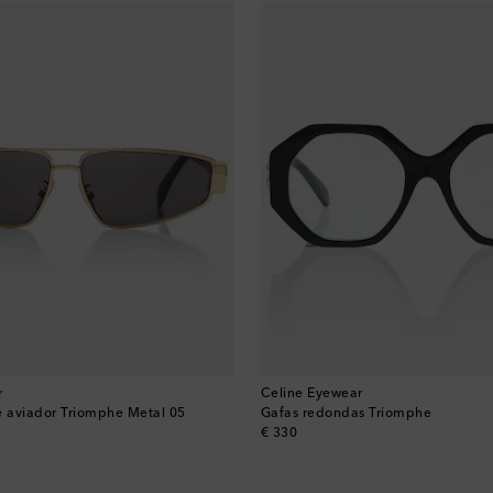
r
Celine Eyewear
e aviador Triomphe Metal 05
Gafas redondas Triomphe
original price
€ 330