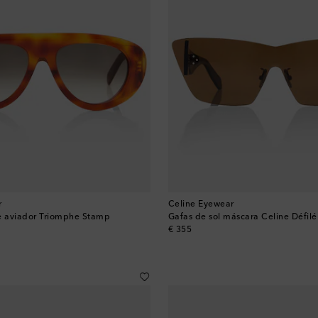
r
Celine Eyewear
e aviador Triomphe Stamp
Gafas de sol máscara Celine Défilé
original price
€ 355