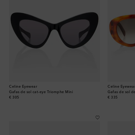
Celine Eyewear
Celine Eyewea
Gafas de sol cat-eye Triomphe Mini
Gafas de sol d
original price
original price
€ 305
€ 335