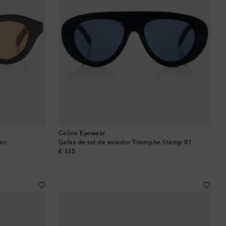
Celine Eyewear
ini
Gafas de sol de aviador Triomphe Stamp 01
original price
€ 335