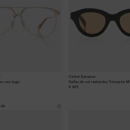
r
Celine Eyewear
or con logo
Gafas de sol redondas Triomphe M
original price
€ 305
ada