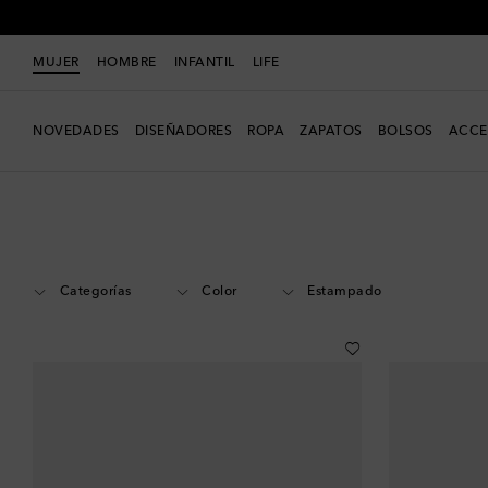
MUJER
HOMBRE
INFANTIL
LIFE
NOVEDADES
DISEÑADORES
ROPA
ZAPATOS
BOLSOS
ACCE
Mujer
Diseñadores
Celine Eyewear
Accesorios
Categorías
Color
Estampado