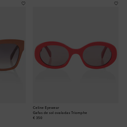
Bután
Camboya
Canadá
Catar
Chequia
Chile
China
Chipre
Celine Eyewear
Colombia
Gafas de sol ovaladas Triomphe
original price
€ 350
Comoras