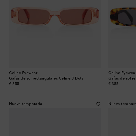
Celine Eyewear
Celine Eyewea
Gafas de sol rectangulares Celine 3 Dots
Gafas de sol r
original price
original price
€ 355
€ 355
Nueva temporada
Nueva tempor