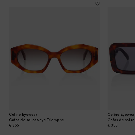
Celine Eyewear
Celine Eyewea
Gafas de sol cat-eye Triomphe
Gafas de sol r
original price
original price
€ 355
€ 355