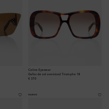
Celine Eyewear
Gafas de sol oversized Triomphe 18
original price
€ 370
nuevo