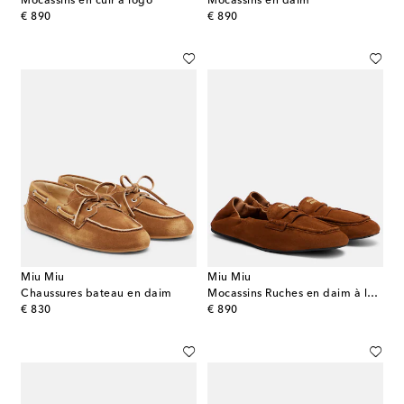
Mocassins en cuir à logo
Mocassins en daim
original price
original price
€ 890
€ 890
Miu Miu
Miu Miu
Chaussures bateau en daim
Mocassins Ruches en daim à logo
original price
original price
€ 830
€ 890