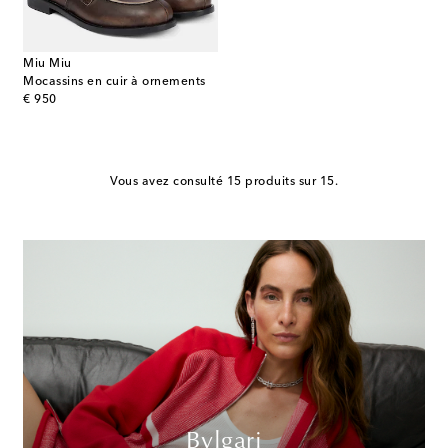
Miu Miu
Mocassins en cuir à ornements
original price
€ 950
Vous avez consulté 15 produits sur 15.
Bvlgari