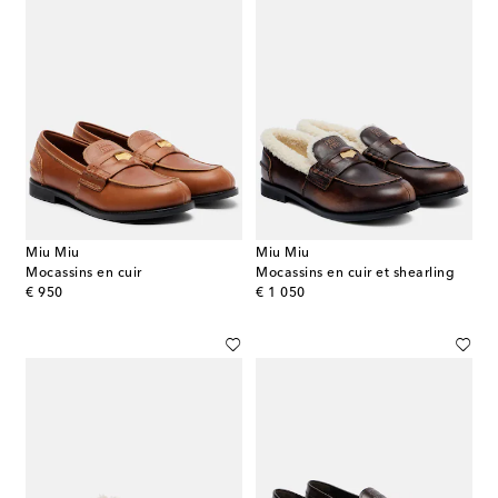
Miu Miu
Miu Miu
Mocassins en cuir
Mocassins en cuir et shearling
original price
original price
€ 950
€ 1 050