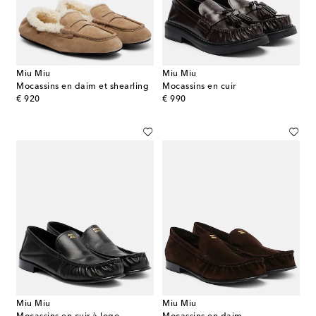
Miu Miu
Miu Miu
Mocassins en daim et shearling
Mocassins en cuir
original price
original price
€ 920
€ 990
Miu Miu
Miu Miu