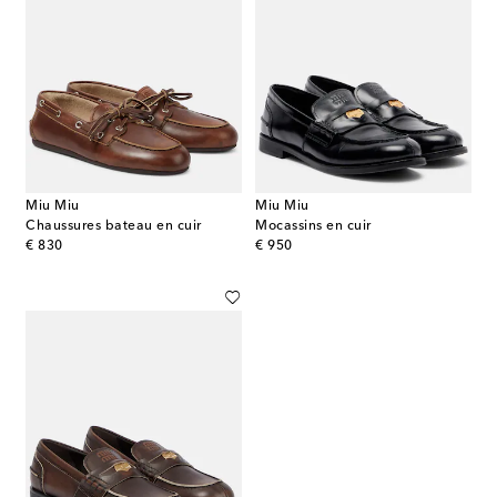
Miu Miu
Miu Miu
Chaussures bateau en cuir
Mocassins en cuir
original price
original price
€ 830
€ 950