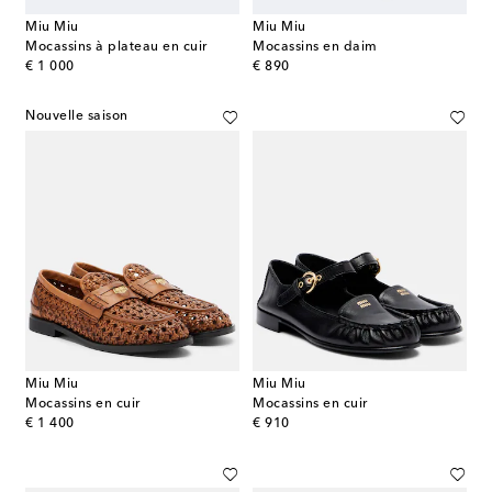
Miu Miu
Miu Miu
Mocassins à plateau en cuir
Mocassins en daim
original price
original price
€ 1 000
€ 890
Nouvelle saison
Miu Miu
Miu Miu
Mocassins en cuir
Mocassins en cuir
original price
original price
€ 1 400
€ 910