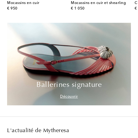
Mocassins en cuir
Mocassins en cuir et shearling
C
original price
original price
or
€ 950
€ 1 050
€
Ballerines signature
Découvrir
L'actualité de Mytheresa