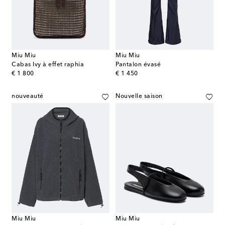
Miu Miu
Miu Miu
Cabas Ivy à effet raphia
Pantalon évasé
original price
original price
€ 1 800
€ 1 450
nouveauté
Nouvelle saison
Miu Miu
Miu Miu