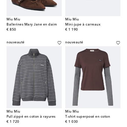
Miu Miu
Miu Miu
Ballerines Mary Jane en daim
Mini-jupe à carreaux
original price
original price
€ 850
€ 1 190
nouveauté
nouveauté
Miu Miu
Miu Miu
Pull zippé en coton à rayures
T-shirt superposé en coton
original price
original price
€ 1 720
€ 1 030