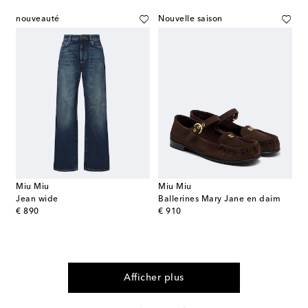
nouveauté
Nouvelle saison
Miu Miu
Miu Miu
Jean wide
Ballerines Mary Jane en daim
original price
original price
€ 890
€ 910
Afficher plus