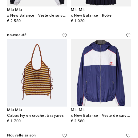
Miu Miu
Miu Miu
x New Balance – Veste de survêtement
x New Balance – Robe
original price
original price
€ 2 580
€ 1 020
nouveauté
Miu Miu
Miu Miu
Cabas Ivy en crochet à rayures
x New Balance – Veste de survêtement
original price
original price
€ 1 700
€ 2 580
Nouvelle saison