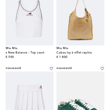
Miu Miu
Miu Miu
x New Balance – Top court
Cabas Ivy à effet raphia
original price
original price
€ 590
€ 1 800
nouveauté
nouveauté