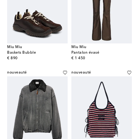
Miu Miu
Miu Miu
Baskets Bubble
Pantalon évasé
original price
original price
€ 890
€ 1 450
nouveauté
nouveauté