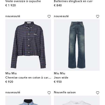
Veste oversize à capuche
Ballerines slingback en cuir
original price
original price
€ 1 920
€ 840
nouveauté
nouveauté
Miu Miu
Miu Miu
Chemise courte en coton à carreaux
Jean wide
original price
original price
€ 920
€ 950
nouveauté
Nouvelle saison