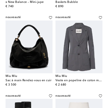
x New Balance – Mini-jupe
Baskets Bubble
original price
original price
€ 740
€ 890
nouveauté
nouveauté
Miu Miu
Miu Miu
Sac à main Rendez-vous en cuir
Veste en popeline de coton mélangé
original price
original price
€ 3 500
€ 2 680
nouveauté
nouveauté