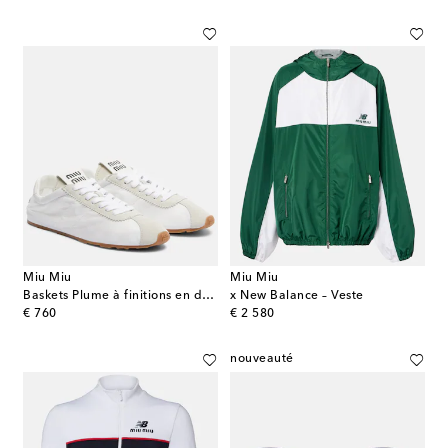
Miu Miu
Miu Miu
Baskets Plume à finitions en daim
x New Balance – Veste
original price
original price
€ 760
€ 2 580
nouveauté