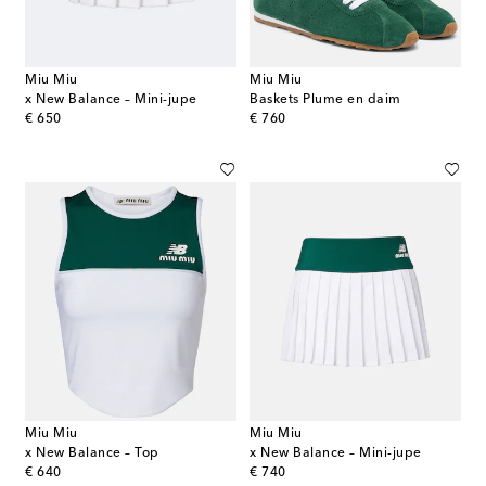
Miu Miu
Miu Miu
x New Balance – Mini-jupe
Baskets Plume en daim
original price
original price
€ 650
€ 760
Miu Miu
Miu Miu
x New Balance – Top
x New Balance – Mini-jupe
original price
original price
€ 640
€ 740