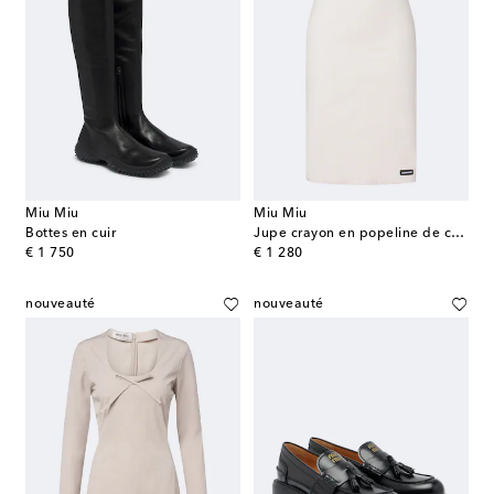
Miu Miu
Miu Miu
Bottes en cuir
Jupe crayon en popeline de coton mélangé
original price
original price
€ 1 750
€ 1 280
nouveauté
nouveauté