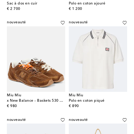
Sac à dos en cuir
Polo en coton ajouré
original price
original price
€ 2 700
€ 1 200
nouveauté
nouveauté
Miu Miu
Miu Miu
x New Balance – Baskets 530 en daim
Polo en coton piqué
original price
original price
€ 980
€ 890
nouveauté
nouveauté