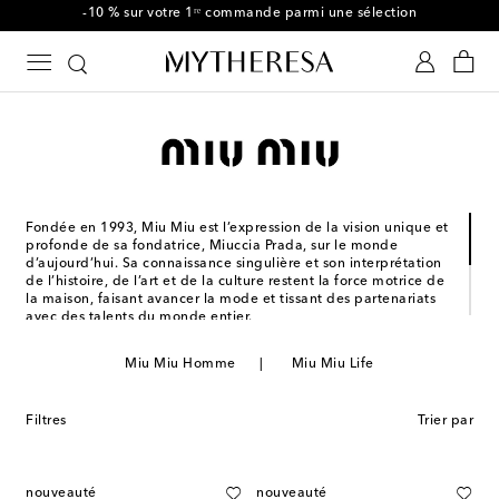
-10 % sur votre 1ʳᵉ commande parmi une sélection
Fondée en 1993, Miu Miu est l’expression de la vision unique et
profonde de sa fondatrice, Miuccia Prada, sur le monde
d’aujourd’hui. Sa connaissance singulière et son interprétation
de l’histoire, de l’art et de la culture restent la force motrice de
la maison, faisant avancer la mode et tissant des partenariats
avec des talents du monde entier.
Jeune d’esprit, Miu Miu célèbre et valorise les femmes ainsi
que l’humanité. La maison est devenue un univers
Miu Miu Homme
Miu Miu Life
d’exploration et d’innovation sans limites. Ancrée dans des
notions de féminité, Miu Miu s’unit par sa force, son
intelligence et son individualité.
Filtres
Trier par
nouveauté
nouveauté