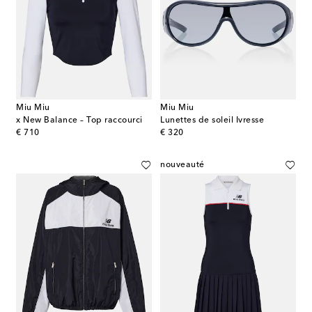
Miu Miu
Miu Miu
x New Balance – Top raccourci
Lunettes de soleil Ivresse
original price
original price
€ 710
€ 320
nouveauté