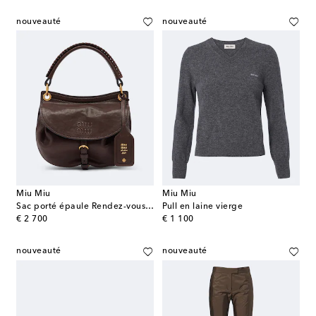
nouveauté
nouveauté
Miu Miu
Miu Miu
Sac porté épaule Rendez-vous en cuir
Pull en laine vierge
original price
original price
€ 2 700
€ 1 100
nouveauté
nouveauté