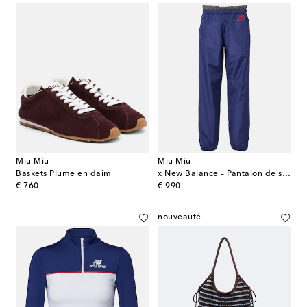
Miu Miu
Miu Miu
Baskets Plume en daim
x New Balance – Pantalon de survêtement
original price
original price
€ 760
€ 990
nouveauté