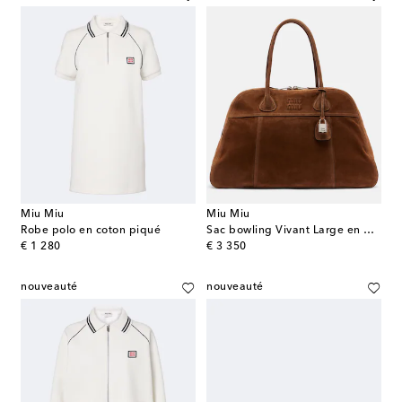
Miu Miu
Miu Miu
Robe polo en coton piqué
Sac bowling Vivant Large en daim
original price
original price
€ 1 280
€ 3 350
nouveauté
nouveauté