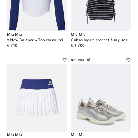
Miu Miu
Miu Miu
x New Balance – Top raccourci
Cabas Ivy en crochet à rayures
original price
original price
€ 710
€ 1 700
nouveauté
Miu Miu
Miu Miu