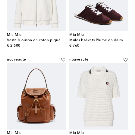
Miu Miu
Miu Miu
Veste blouson en coton piqué
Mules baskets Plume en daim
original price
original price
€ 2 600
€ 760
nouveauté
nouveauté
Miu Miu
Miu Miu