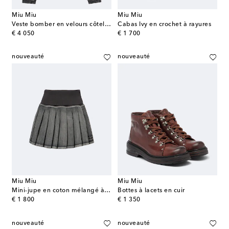
Miu Miu
Miu Miu
Veste bomber en velours côtelé de coton
Cabas Ivy en crochet à rayures
original price
original price
€ 4 050
€ 1 700
nouveauté
nouveauté
Miu Miu
Miu Miu
Mini-jupe en coton mélangé à rayures
Bottes à lacets en cuir
original price
original price
€ 1 800
€ 1 350
nouveauté
nouveauté