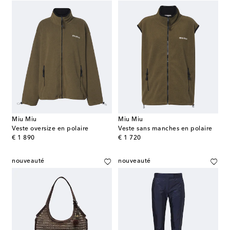
Miu Miu
Miu Miu
Veste oversize en polaire
Veste sans manches en polaire
original price
original price
€ 1 890
€ 1 720
nouveauté
nouveauté