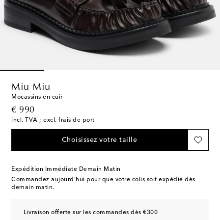
Miu Miu
Mocassins en cuir
original price
€ 990
incl. TVA ; excl. frais de port
Choisissez votre taille
Expédition Immédiate Demain Matin
Commandez aujourd’hui pour que votre colis soit expédié dès
demain matin.
Livraison offerte sur les commandes dès €300