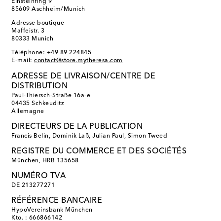
Einsteinring 9
85609 Aschheim/Munich
Adresse boutique
Maffeistr. 3
80333 Munich
Téléphone:
+49 89 224845
E-mail:
contact@store.mytheresa.com
ADRESSE DE LIVRAISON/CENTRE DE
DISTRIBUTION
Paul-Thiersch-Straße 16a-e
04435 Schkeuditz
Allemagne
DIRECTEURS DE LA PUBLICATION
Francis Belin, Dominik Laß, Julian Paul, Simon Tweed
REGISTRE DU COMMERCE ET DES SOCIÉTÉS
München, HRB 135658
NUMÉRO TVA
DE 213277271
RÉFÉRENCE BANCAIRE
HypoVereinsbank München
Kto. : 666866142