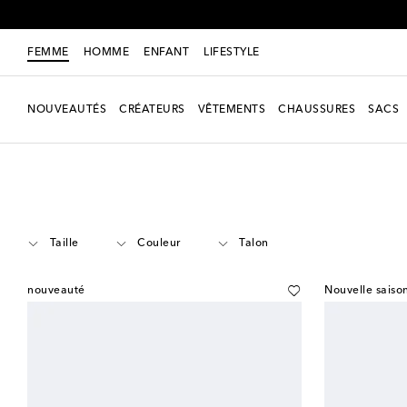
FEMME
HOMME
ENFANT
LIFESTYLE
NOUVEAUTÉS
CRÉATEURS
VÊTEMENTS
CHAUSSURES
SACS
Femme
Créateurs
Miu Miu
Chaussures
Mules
Taille
Couleur
Talon
nouveauté
Nouvelle saiso