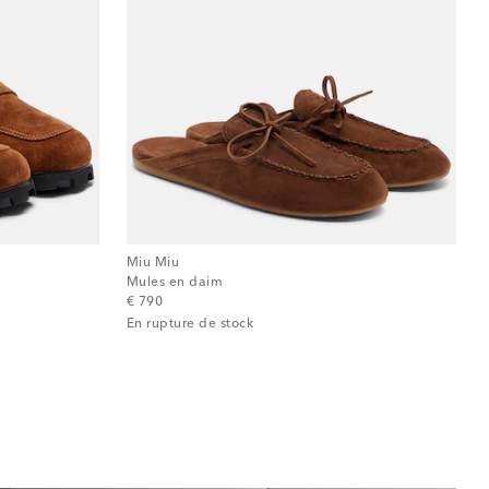
Miu Miu
Mules en daim
original price
€ 790
En rupture de stock