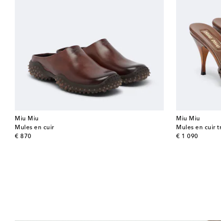
Miu Miu
Miu Miu
Mules en cuir
Mules en cuir t
original price
original price
€ 870
€ 1 090