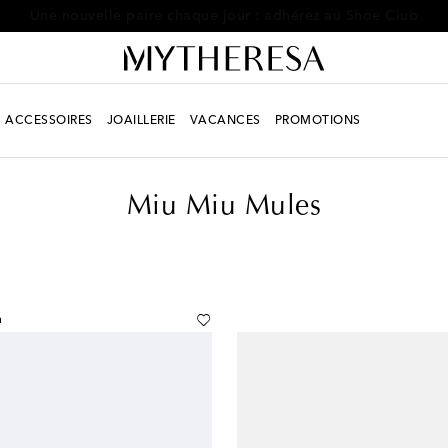
Une nouvelle paire chaque jour : adhérez au Shoe Club
ACCESSOIRES
JOAILLERIE
VACANCES
PROMOTIONS
Miu Miu Mules
n