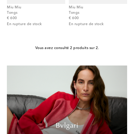
Miu Miu
Miu Miu
Tongs
Tongs
original price
original price
€ 600
€ 600
En rupture de stock
En rupture de stock
Vous avez consulté 2 produits sur 2.
Bvlgari