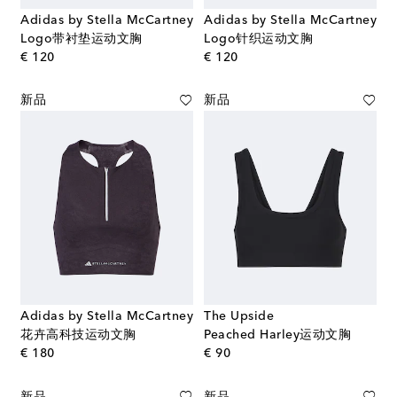
Adidas by Stella McCartney
Adidas by Stella McCartney
Logo带衬垫运动文胸
Logo针织运动文胸
original price
original price
€ 120
€ 120
新品
新品
Adidas by Stella McCartney
The Upside
花卉高科技运动文胸
Peached Harley运动文胸
original price
original price
€ 180
€ 90
新品
新品