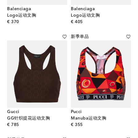
Balenciaga
Balenciaga
Logo运动文胸
Logo运动文胸
original price
original price
€ 370
€ 405
新季单品
Gucci
Pucci
GG针织提花运动文胸
Manuba运动文胸
original price
original price
€ 785
€ 355