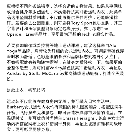
应根据不同的锻炼强度，选择合适的支撑效果。如果从事网球
或混合健身等激烈运动，不妨选择抗高冲击运动内衣，此类单
品选用坚固材质制成，不仅能够提供最佳呵护，还能吸湿排
汗。若要前去公园慢跑，则可选择Tory Sport跑步文胸，其工
字背设计和压缩款型能够稳定包裹身形。亦可考虑The
Upside、Eres等品牌，享受最为理想的TechFit服饰作品。
若要参加瑜伽或普拉提等地上运动课程，建议选择来自Alo
Yoga等品牌、肩带较为纤细的女式运动内衣。可调肩带确保穿
着时极为舒适，色彩惹眼的条纹和品牌标志则格外引人注目。
不妨搭配健身裤和随性帽衫，在健身之后轻松一下。如果更偏
爱整体造型，则可浏览Varley黑色抗高冲击运动内衣，再配以
Adidas by Stella McCartney紧身裤或运动短裤，打造全黑装
扮。
短款上衣：搭配技巧
运动装不仅能够在健身房内穿着，亦可融入日常生活中。
Burberry女式运动内衣饰有惹眼的标志图案腰身，搭配破洞牛
仔裤、飞行员夹克和腰包，即可营造极具都市风情的造型。在
温暖时节，则可效仿时尚博主Chiara Ferragni，以白色女士运
动内衣搭配网布上衣和褶裥半身裙，再配上坡跟凉鞋和高级珠
宝，更可彰显曼妙身形。