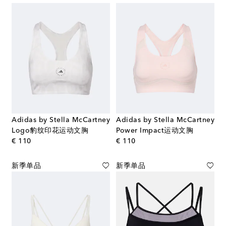
Adidas by Stella McCartney
Adidas by Stella McCartney
Logo豹纹印花运动文胸
Power Impact运动文胸
original price
original price
€ 110
€ 110
新季单品
新季单品