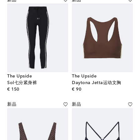
The Upside
The Upside
Sol七分紧身裤
Daytona Jetta运动文胸
original price
original price
€ 150
€ 90
新品
新品