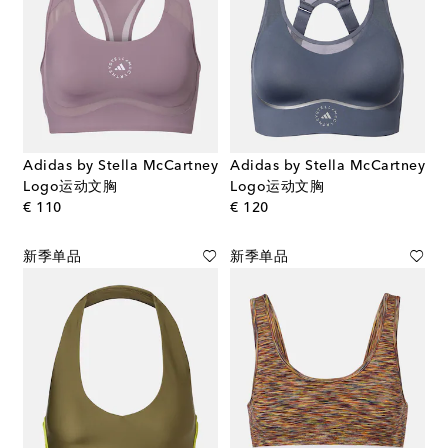
Adidas by Stella McCartney
Adidas by Stella McCartney
Logo运动文胸
Logo运动文胸
original price
original price
€ 110
€ 120
新季单品
新季单品