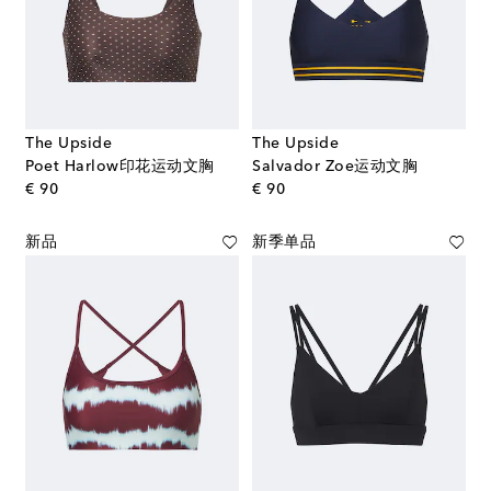
The Upside
The Upside
Poet Harlow印花运动文胸
Salvador Zoe运动文胸
original price
original price
€ 90
€ 90
新品
新季单品