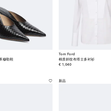
Tom Ford
革穆勒鞋
棉质斜纹布塔士多衬衫
al price
original price
€ 1,040
新品