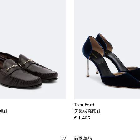
Tom Ford
乐福鞋
天鹅绒高跟鞋
al price
original price
€ 1,405
新季单品