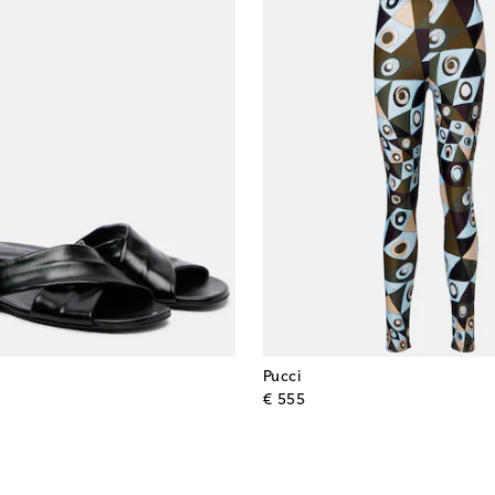
Pucci
l price
original price
€ 555