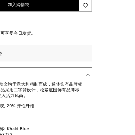
加入购物袋
便可享受今日发货。
费
款运动文胸于意大利精制而成，通体饰有品牌标
。单品采用工字背设计，松紧底围饰有品牌标
注入活力风尚。
酰胺, 20% 弹性纤维
Khaki Blue
67732