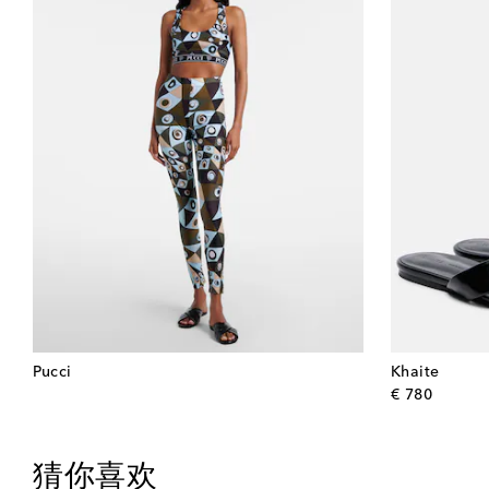
Pucci
Khaite
origina
€ 780
猜你喜欢