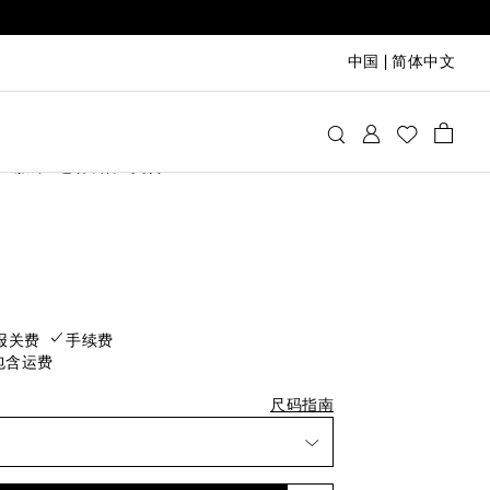
中国
|
简体中文
i
服饰
运动装备
文胸
rice
报关费
手续费
包含运费
尺码指南