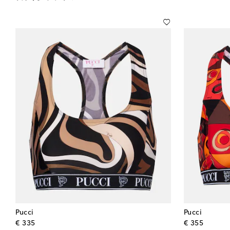
Pucci
Pucci
original price
origina
€ 335
€ 355