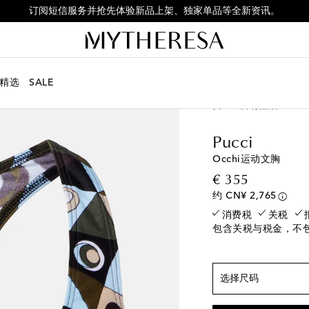
订阅短信服务并抢先体验新品上架、独家单品等全新资讯。
精选
SALE
女士
所有品牌
Pucc
Pucci
Occhi运动文胸
符合正常尺码
original p
€ 355
XS / CN 160/84
约 CN¥ 2,765
消费税
关税
S / CN 165/88
包含关税与税金，不
M / CN 165/92
L / CN 175/96
XL / CN 175/100
选择尺码