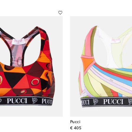
Pucci
l price
original price
€ 405