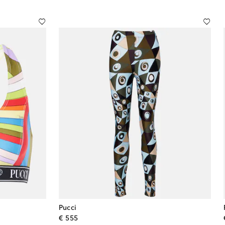
Pucci
original price
€ 555