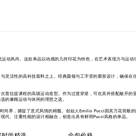
释为现代运动风尚。这款单品以动感的几何印花为特色，在艺术表现力与
力与灵活性的高科技面料之上。经典圆领与工字背的廓形设计，确保在
。
一次普拉提课程的高级运动造型。作为过渡穿搭，可在其外搭配敞开的
您精选的兼顾运动与休闲的理想之选。
了时尚界，捕捉了意式风情的精髓。创始人Emilio Pucci因其万花
代、注重性能的设计相融合，创造出具有鲜明Pucci风格的单品。