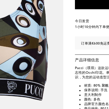
今日发货
1小时10分钟
内下单
订单满€600免运
产品详细信息
Pucci（璞琪）这
志性的Occhi印花
识，为您的运动造型
材质: 80% 聚
保养说明: 手洗
意大利制作
颜色: 多色
品牌官方颜色名称: 
商品编号: P011