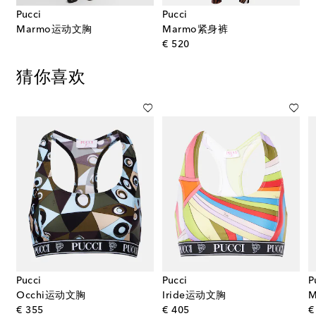
Pucci
Pucci
Marmo运动文胸
Marmo紧身裤
original price
€ 520
猜你喜欢
Pucci
Pucci
P
Occhi运动文胸
Iride运动文胸
original price
original price
€ 355
€ 405
€