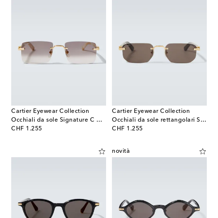
Cartier Eyewear Collection
Cartier Eyewear Collection
Occhiali da sole Signature C De Cartier
Occhiali da sole rettangolari Signature C
original price
original price
CHF 1.255
CHF 1.255
novità