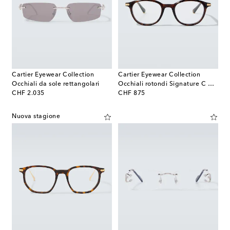
Cartier Eyewear Collection
Cartier Eyewear Collection
Occhiali da sole rettangolari
Occhiali rotondi Signature C De Cartier
original price
original price
CHF 2.035
CHF 875
Nuova stagione