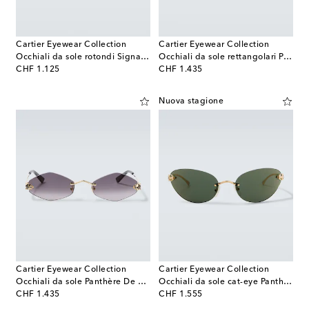
Cartier Eyewear Collection
Cartier Eyewear Collection
Occhiali da sole rotondi Signature C
Occhiali da sole rettangolari Première De Cartier
original price
original price
CHF 1.125
CHF 1.435
Nuova stagione
Cartier Eyewear Collection
Cartier Eyewear Collection
Occhiali da sole Panthère De Cartier
Occhiali da sole cat-eye Panthère De Cartier
original price
original price
CHF 1.435
CHF 1.555