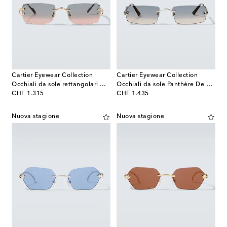
Cartier Eyewear Collection
Cartier Eyewear Collection
Occhiali da sole rettangolari Décor C De Cartier
Occhiali da sole Panthère De Cartier
original price
original price
CHF 1.315
CHF 1.435
Nuova stagione
Nuova stagione