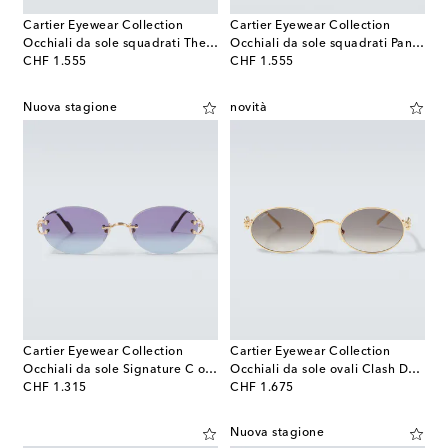
Cartier Eyewear Collection
Cartier Eyewear Collection
Occhiali da sole squadrati The Panthère De Cartier
Occhiali da sole squadrati Panthère De Cartier
original price
original price
CHF 1.555
CHF 1.555
Nuova stagione
novità
Cartier Eyewear Collection
Cartier Eyewear Collection
Occhiali da sole Signature C ovali
Occhiali da sole ovali Clash De Cartier
original price
original price
CHF 1.315
CHF 1.675
Nuova stagione