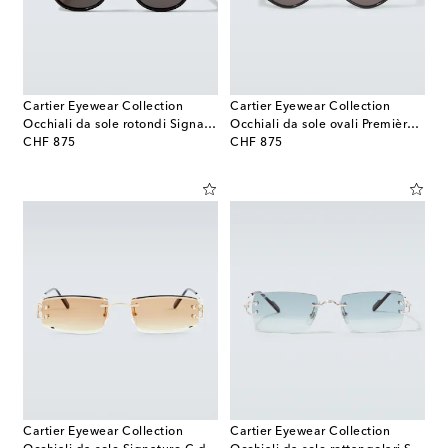
Cartier Eyewear Collection
Cartier Eyewear Collection
Occhiali da sole rotondi Signature C De Cartier
Occhiali da sole ovali Première De Cartier
original price
original price
CHF 875
CHF 875
Cartier Eyewear Collection
Cartier Eyewear Collection