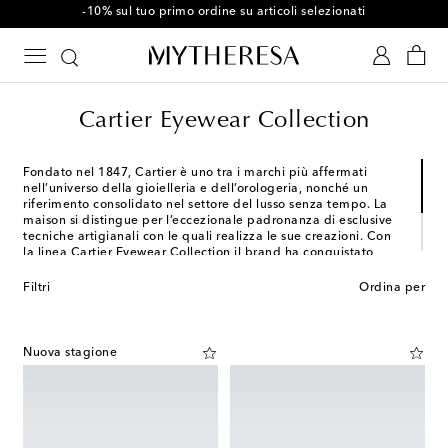
-10% sul tuo primo ordine su articoli selezionati
Cartier Eyewear Collection
Fondato nel 1847, Cartier è uno tra i marchi più affermati
nell’universo della gioielleria e dell’orologeria, nonché un
riferimento consolidato nel settore del lusso senza tempo. La
maison si distingue per l’eccezionale padronanza di esclusive
tecniche artigianali con le quali realizza le sue creazioni. Con
la linea Cartier Eyewear Collection il brand ha conquistato
anche il mercato mondiale dell’occhialeria di lusso. Da oltre 30
anni Cartier Eyewear Collection propone montature raffinate e
Filtri
Ordina per
moderne, ciascuna delle quali incarna lo stile e il know-how
unico della casa francese.
Nuova stagione