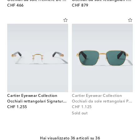
original price
original price
CHF 466
CHF 879
Cartier Eyewear Collection
Cartier Eyewear Collection
Occhiali rettangolari Signature C De Cartier
Occhiali da sole rettangolari Première De Cartier
original price
original price
CHF 1.255
CHF 1.125
Sold out
Hai visualizzato 36 articoli su 36