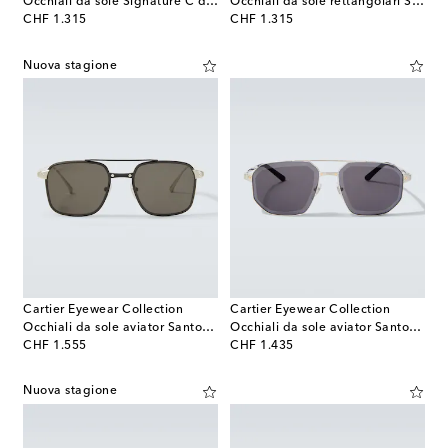
Occhiali da sole Signature C de Cartier
Occhiali da sole rettangolari Signature C De Cartier
original price
original price
CHF 1.315
CHF 1.315
Nuova stagione
Cartier Eyewear Collection
Cartier Eyewear Collection
Occhiali da sole aviator Santos De Cartier
Occhiali da sole aviator Santos De Cartier
original price
original price
CHF 1.555
CHF 1.435
Nuova stagione