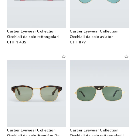
Cartier Eyewear Collection
Cartier Eyewear Collection
Occhiali da sole rettangolari
Occhiali da sole aviator
original price
original price
CHF 1.435
CHF 879
Cartier Eyewear Collection
Cartier Eyewear Collection
Occhiali da sole Première De Cartier
Occhiali da sole rettangolari in acetato