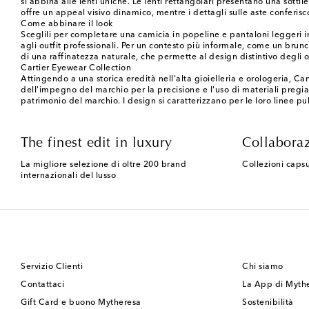
si abbina alle lenti uniche. Le lenti rettangolari presentano una sott
offre un appeal visivo dinamico, mentre i dettagli sulle aste conferisco
Come abbinare il look
Sceglili per completare una camicia in popeline e pantaloni leggeri in
agli outfit professionali. Per un contesto più informale, come un brun
di una raffinatezza naturale, che permette al design distintivo degli o
Cartier Eyewear Collection
Attingendo a una storica eredità nell'alta gioielleria e orologeria, C
dell'impegno del marchio per la precisione e l'uso di materiali pregiat
patrimonio del marchio. I design si caratterizzano per le loro linee pulit
The finest edit in luxury
Collaboraz
La migliore selezione di oltre 200 brand
Collezioni capsu
internazionali del lusso
Servizio Clienti
Chi siamo
Contattaci
La App di Myth
Gift Card e buono Mytheresa
Sostenibilità