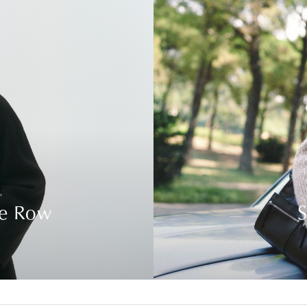
he Row
S