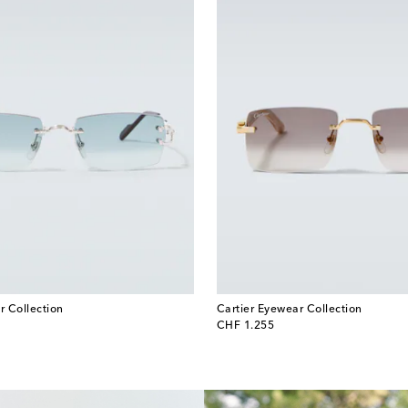
r Collection
Cartier Eyewear Collection
original price
CHF 1.255