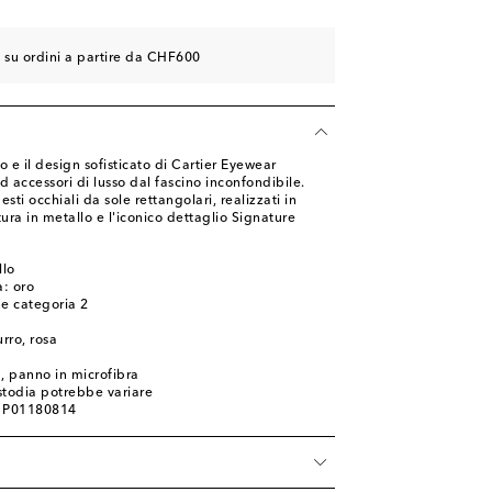
e su ordini a partire da CHF600
e il design sofisticato di Cartier Eyewear
d accessori di lusso dal fascino inconfondibile.
ti occhiali da sole rettangolari, realizzati in
ra in metallo e l'iconico dettaglio Signature
llo
: oro
one categoria 2
urro, rosa
, panno in microfibra
ustodia potrebbe variare
: P01180814
à