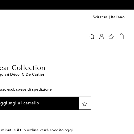
Svizzera
|
Italiano
tier Eyewear Collection
Accessori
ear Collection
golari Décor C De Cartier
sse, escl. spese di spedizione
ggiungi al carrello
9 minuti
e il tuo ordine verrà spedito oggi.