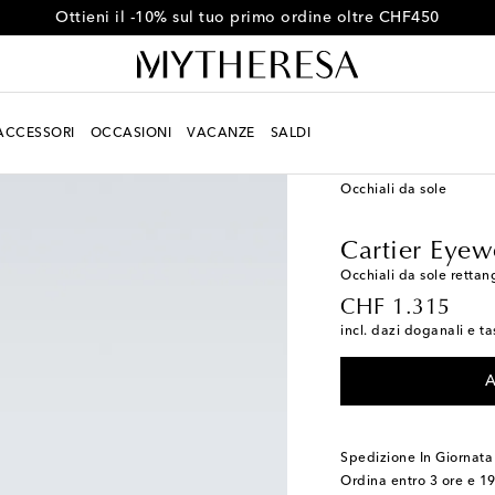
Ottieni il -10% sul tuo primo ordine oltre CHF450
ACCESSORI
OCCASIONI
VACANZE
SALDI
Uomo
Designers
Car
Occhiali da sole
Cartier Eyew
Occhiali da sole rettan
original price
CHF 1.315
incl. dazi doganali e ta
A
Spedizione In Giornata
Ordina entro
3 ore e 1