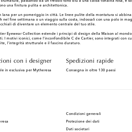
ile sfumatura, passando da un freddo tono blu a una calda tonalità rosa, e s
no una finitura pulita e architettonica.
 lana per un pomeriggio in città. Le linee pulite della montatura si abbina
ch nel fine settimana o un viaggio sulla costa, indossali con una polo in ma
cchiali di diventare un elemento centrale del tuo stile.
artier Eyewear Collection estende i principi di design della Maison al mondo
i. I motivi iconici, come l'inconfondibile C de Cartier, sono integrati con 
e, l'integrità strutturale e il fascino duraturo.
ioni con i designer
Spedizioni rapide
le in esclusiva per Mytheresa
Consegna in oltre 130 paesi
Condizioni generali
eresa
Protezione dei dati
Dati societari