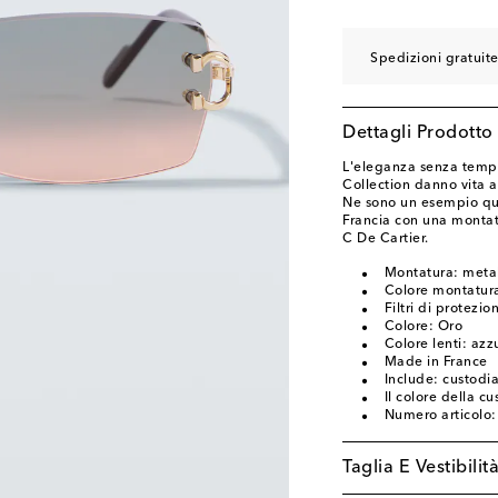
Spedizioni gratuit
Dettagli Prodotto
L'eleganza senza tempo 
Collection danno vita a
Ne sono un esempio ques
Francia con una montatu
C De Cartier.
Montatura: meta
Colore montatura
Filtri di protezi
Colore: Oro
Colore lenti: azz
Made in France
Include: custodia
Il colore della c
Numero articolo
Taglia E Vestibilit