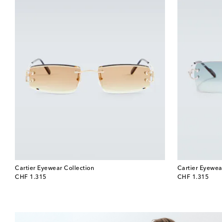
Cartier Eyewear Collection
Cartier Eyewea
original price
original price
CHF 1.315
CHF 1.315