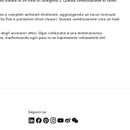
ono dotate di un filtro di categoria 2. Questa combinazione di colori
no a completi sartoriali strutturati, aggiungendo un tocco ricercato
glia fine e pantaloni chino classici. Questa combinazione crea un look
 degli accessori ottici. Ogni collezione è una testimonianza
cura, trasformando ogni paio in un'espressione indossabile del
Seguici su