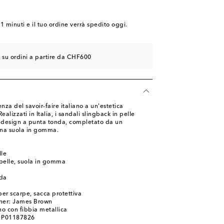
 wishlist
 wishlist
41 minuti
e il tuo ordine verrà spedito oggi.
e su ordini a partire da CHF600
nza del savoir-faire italiano a un'estetica
ealizzati in Italia, i sandali slingback in pelle
 design a punta tonda, completato da un
 una suola in gomma.
lle
 pelle, suola in gomma
nda
per scarpe, sacca protettiva
gner: James Brown
no con fibbia metallica
: P01187826