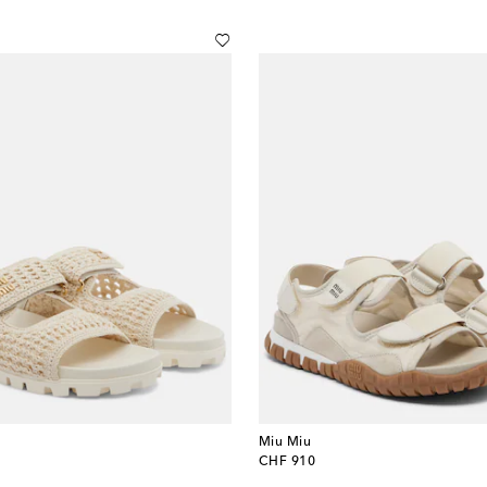
Miu Miu
original price
CHF 910