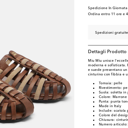
EU 41
Aggiungi alla
Spedizione In Giornata
EU 42
Aggiungi alla
Ordina entro
11 ore e 
Spedizioni gratuit
Dettagli Prodotto
Miu Miu unisce l'eccelle
moderna e sofisticata. R
e suede presentano un
cinturino con fibbia e
Tomaia: pelle
Rivestimento: pe
Suola: soletta in
Colore: Marrone
Punta: punta to
Made in Italy
Include: scatola 
Colore del desi
Chiusura: cinturi
Numero articolo