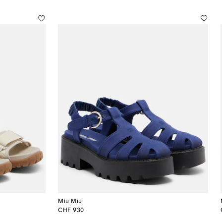
Miu Miu
original price
CHF 930