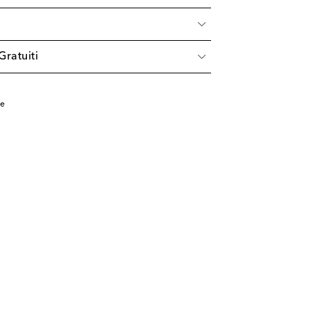
à
Gratuiti
pe