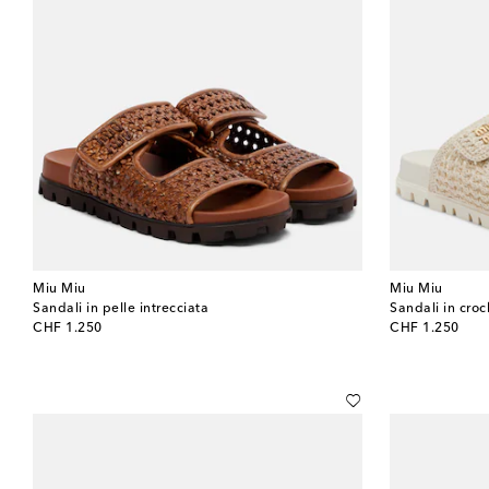
Miu Miu
Miu Miu
Sandali in pelle intrecciata
Sandali in croc
original price
original price
CHF 1.250
CHF 1.250