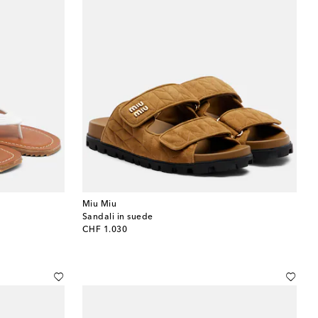
Miu Miu
Sandali in suede
original price
CHF 1.030