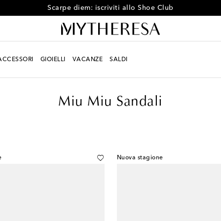
Scarpe diem: iscriviti allo Shoe Club
ACCESSORI
GIOIELLI
VACANZE
SALDI
Miu Miu Sandali
e
Nuova stagione