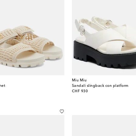
Miu Miu
het
Sandali slingback con platform
original price
CHF 930