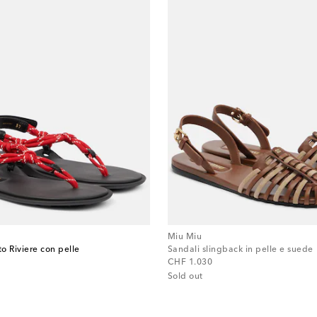
Miu Miu
to Riviere con pelle
Sandali slingback in pelle e suede
original price
CHF 1.030
Sold out