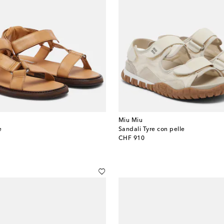
Miu Miu
e
Sandali Tyre con pelle
original price
CHF 910