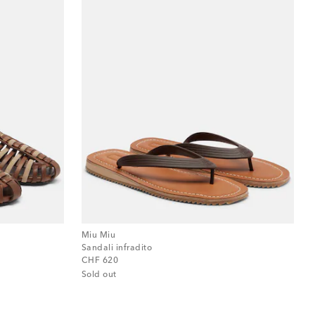
Miu Miu
Sandali infradito
original price
CHF 620
Sold out