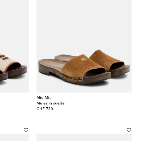
Miu Miu
Mules in suede
original price
CHF 720