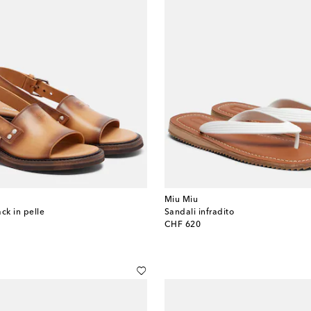
Miu Miu
ck in pelle
Sandali infradito
original price
CHF 620