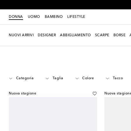
DONNA
UOMO
BAMBINO
LIFESTYLE
NUOVI ARRIVI
DESIGNER
ABBIGLIAMENTO
SCARPE
BORSE
Donna
Designers
Miu Miu
Scarpe
Sandali
Categoria
Taglia
Colore
Tacco
Nuova stagione
Nuova stagion