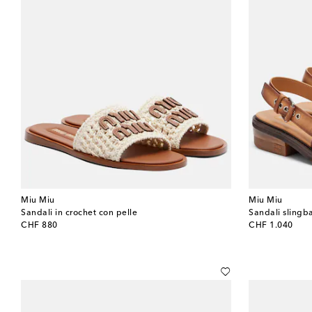
Miu Miu
Miu Miu
Sandali in crochet con pelle
Sandali slingba
original price
original price
CHF 880
CHF 1.040