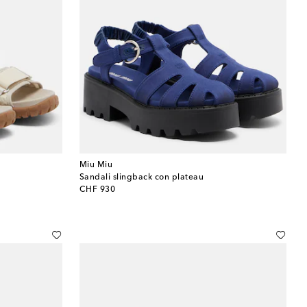
Miu Miu
Sandali slingback con plateau
original price
CHF 930