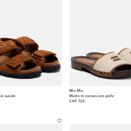
Miu Miu
 in suede
Mules in canvas con pelle
original price
CHF 720