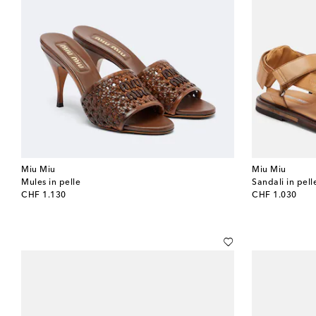
Miu Miu
Miu Miu
Mules in pelle
Sandali in pell
original price
original price
CHF 1.130
CHF 1.030