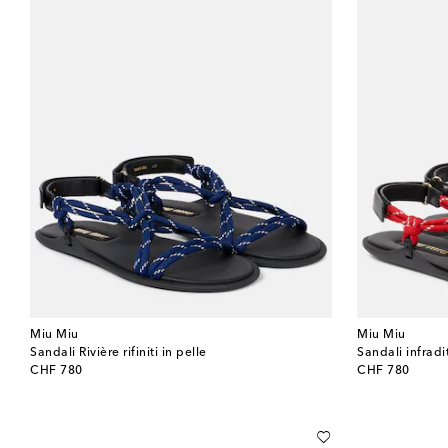
Miu Miu
Miu Miu
Sandali Rivière rifiniti in pelle
Sandali infradi
original price
original price
CHF 780
CHF 780