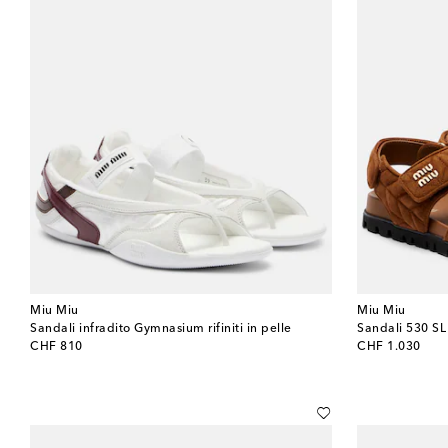
Miu Miu
Miu Miu
Sandali infradito Gymnasium rifiniti in pelle
Sandali 530 SL
original price
original price
CHF 810
CHF 1.030