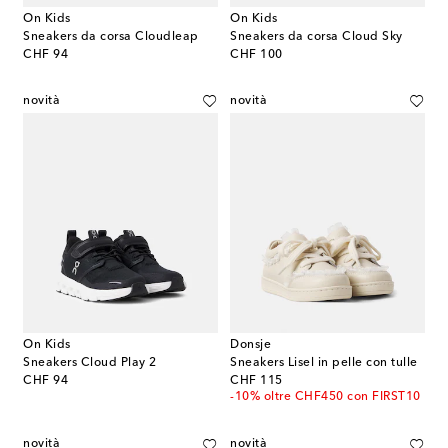
On Kids
On Kids
Sneakers da corsa Cloudleap
Sneakers da corsa Cloud Sky
original price
original price
CHF 94
CHF 100
novità
novità
On Kids
Donsje
Sneakers Cloud Play 2
Sneakers Lisel in pelle con tulle
original price
original price
CHF 94
CHF 115
-10% oltre CHF450 con FIRST10
novità
novità