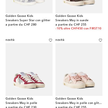
Golden Goose Kids
Golden Goose Kids
Sneakers Super Star con glitter
Sneakers May in suede
original price
original price
a partire da
CHF 280
a partire da
CHF 255
-10% oltre CHF450 con FIRST10
novità
novità
Golden Goose Kids
Golden Goose Kids
Sneakers May in pelle
Sneakers May in pelle con glitter
original price
original price
a partire da
CHF 230
a partire da
CHF 255