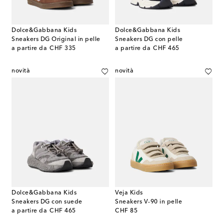
Dolce&Gabbana Kids
Dolce&Gabbana Kids
Sneakers DG Original in pelle
Sneakers DG con pelle
original price
original price
a partire da
CHF 335
a partire da
CHF 465
novità
novità
Dolce&Gabbana Kids
Veja Kids
Sneakers DG con suede
Sneakers V-90 in pelle
original price
original price
a partire da
CHF 465
CHF 85