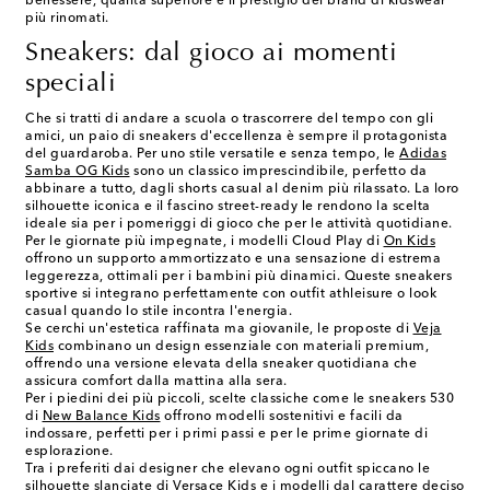
benessere, qualità superiore e il prestigio dei brand di kidswear
più rinomati.
Sneakers: dal gioco ai momenti
speciali
Che si tratti di andare a scuola o trascorrere del tempo con gli
amici, un paio di sneakers d'eccellenza è sempre il protagonista
del guardaroba. Per uno stile versatile e senza tempo, le
Adidas
Samba OG Kids
sono un classico imprescindibile, perfetto da
abbinare a tutto, dagli shorts casual al denim più rilassato. La loro
silhouette iconica e il fascino street-ready le rendono la scelta
ideale sia per i pomeriggi di gioco che per le attività quotidiane.
Per le giornate più impegnate, i modelli Cloud Play di
On Kids
offrono un supporto ammortizzato e una sensazione di estrema
leggerezza, ottimali per i bambini più dinamici. Queste sneakers
sportive si integrano perfettamente con outfit athleisure o look
casual quando lo stile incontra l'energia.
Se cerchi un'estetica raffinata ma giovanile, le proposte di
Veja
Kids
combinano un design essenziale con materiali premium,
offrendo una versione elevata della sneaker quotidiana che
assicura comfort dalla mattina alla sera.
Per i piedini dei più piccoli, scelte classiche come le sneakers 530
di
New Balance Kids
offrono modelli sostenitivi e facili da
indossare, perfetti per i primi passi e per le prime giornate di
esplorazione.
Tra i preferiti dai designer che elevano ogni outfit spiccano le
silhouette slanciate di
Versace Kids
e i modelli dal carattere deciso