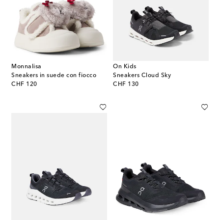
Monnalisa
On Kids
Sneakers in suede con fiocco
Sneakers Cloud Sky
original price
original price
CHF 120
CHF 130