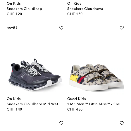
On Kids
On Kids
Sneakers Cloudleap
Sneakers Cloudnova
original price
original price
CHF 120
CHF 150
novità
On Kids
Gucci Kids
Sneakers Cloudhero Mid Waterproof
x Mr. Men™ Little Miss™ - Sneakers Ace in canvas GG
original price
original price
CHF 140
CHF 480