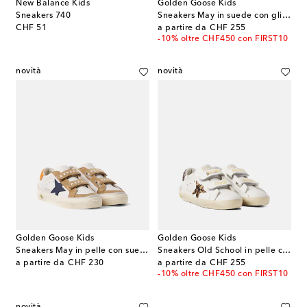
New Balance Kids
Golden Goose Kids
Sneakers 740
Sneakers May in suede con glitter
original price
original price
CHF 51
a partire da
CHF 255
-10% oltre CHF450 con FIRST10
novità
novità
Golden Goose Kids
Golden Goose Kids
Sneakers May in pelle con suede
Sneakers Old School in pelle con glitter
original price
original price
a partire da
CHF 230
a partire da
CHF 255
-10% oltre CHF450 con FIRST10
novità