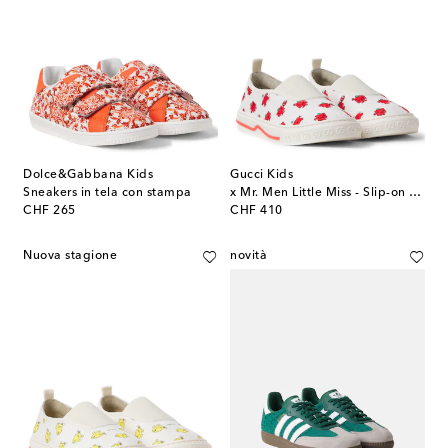
Dolce&Gabbana Kids
Gucci Kids
Sneakers in tela con stampa
x Mr. Men Little Miss - Slip-on con stampa
original price
original price
CHF 265
CHF 410
Nuova stagione
novità