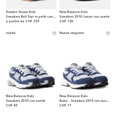
Golden Goose Kids
New Balance Kids
Sneakers Ball Star in pelle con suede
Sneakers 2010 Junior con suede
original price
original price
a partire da
CHF 255
CHF 120
novità
Nuova stagione
New Balance Kids
New Balance Kids
Sneakers 2010 con suede
Baby – Sneakers 2010 con suede
original price
original price
CHF 85
CHF 77