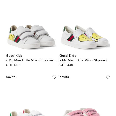
Gucci Kids
Gucci Kids
x Mr. Men Little Miss – Sneakers in pelle
x Mr. Men Little Miss - Slip-on in pelle
original price
original price
CHF 410
CHF 440
novità
novità