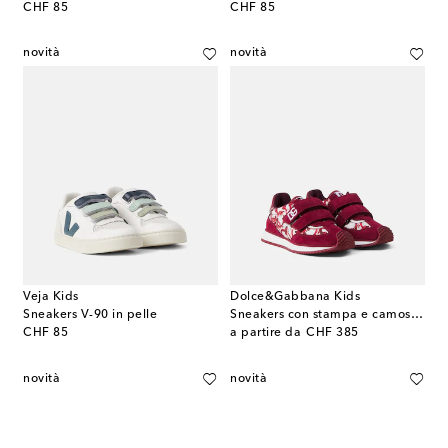
original price
original price
CHF 85
CHF 85
novità
novità
Veja Kids
Dolce&Gabbana Kids
Sneakers V-90 in pelle
Sneakers con stampa e camoscio
original price
original price
CHF 85
a partire da
CHF 385
novità
novità