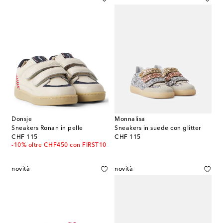
Donsje
Monnalisa
Sneakers Ronan in pelle
Sneakers in suede con glitter
original price
original price
CHF 115
CHF 115
-10% oltre CHF450 con FIRST10
novità
novità