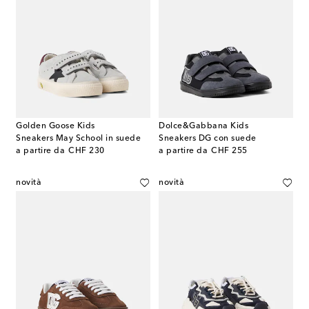
Golden Goose Kids
Dolce&Gabbana Kids
Sneakers May School in suede
Sneakers DG con suede
original price
original price
a partire da
CHF 230
a partire da
CHF 255
novità
novità