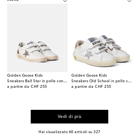
Golden Goose Kids
Golden Goose Kids
Sneakers Ball Star in pelle con glitter
Sneakers Old School in pelle con paillettes
original price
original price
a partire da
CHF 255
a partire da
CHF 255
Vedi di più
Hai visualizzato 60 articoli su 327