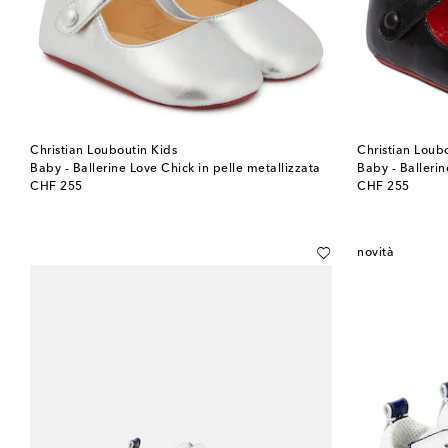
Christian Louboutin Kids
Christian Loub
Baby - Ballerine Love Chick in pelle metallizzata
Baby - Balleri
original price
original price
CHF 255
CHF 255
novità