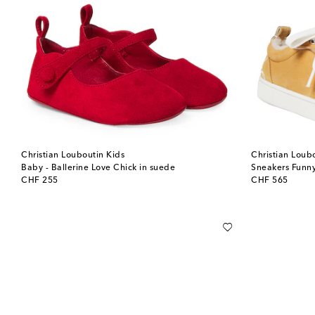
Christian Louboutin Kids
Christian Loub
Baby - Ballerine Love Chick in suede
Sneakers Funny
original price
original price
CHF 255
CHF 565