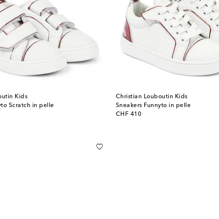
outin Kids
Christian Louboutin Kids
to Scratch in pelle
Sneakers Funnyto in pelle
original price
CHF 410