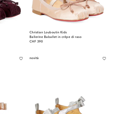
Christian Louboutin Kids
Ballerine Baballet in crêpe di raso
original price
CHF 390
novità