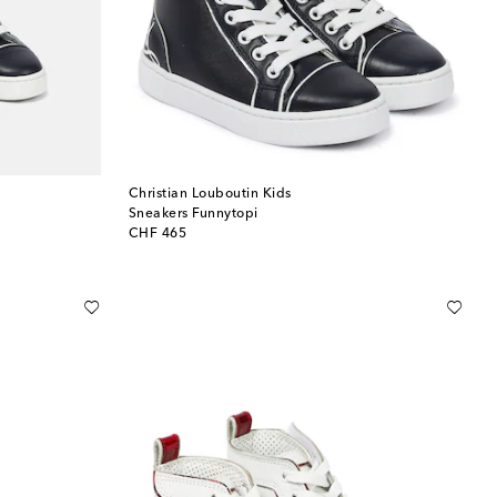
Christian Louboutin Kids
Sneakers Funnytopi
original price
CHF 465