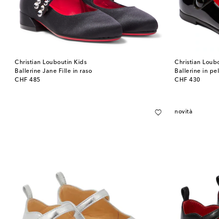
Christian Louboutin Kids
Christian Loub
Ballerine Jane Fille in raso
Ballerine in pel
original price
original price
CHF 485
CHF 430
novità