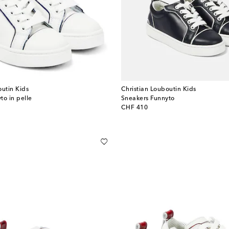
outin Kids
Christian Louboutin Kids
to in pelle
Sneakers Funnyto
original price
CHF 410