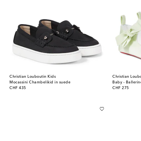
Christian Louboutin Kids
Christian Loub
Mocassini Chambelikid in suede
Baby - Ballerin
original price
original price
CHF 435
CHF 275