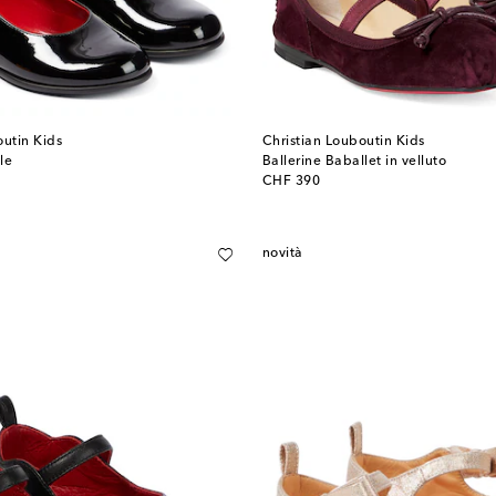
outin Kids
Christian Louboutin Kids
le
Ballerine Baballet in velluto
original price
CHF 390
novità