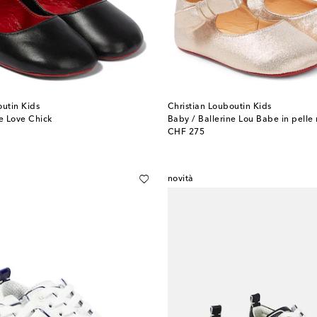
outin Kids
Christian Louboutin Kids
ne Love Chick
Baby / Ballerine Lou Babe in pelle 
original price
CHF 275
novità