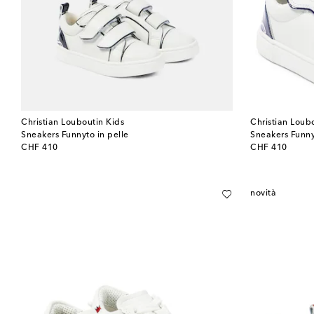
Christian Louboutin Kids
Christian Loub
Sneakers Funnyto in pelle
Sneakers Funny
original price
original price
CHF 410
CHF 410
novità