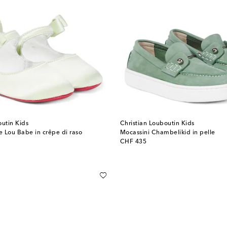
outin Kids
Christian Louboutin Kids
e Lou Babe in crêpe di raso
Mocassini Chambelikid in pelle
original price
CHF 435