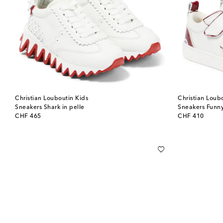
Christian Louboutin Kids
Christian Loub
Sneakers Shark in pelle
Sneakers Funny
original price
original price
CHF 465
CHF 410