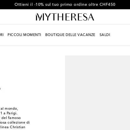
Ottieni il -10% sul tuo primo ordine oltre CHF450
RI
PICCOLI MOMENTI
BOUTIQUE DELLE VACANZE
SALDI
e al mondo,
1 a Parigi.
i del famoso
iosa collezione di
 linea Christian