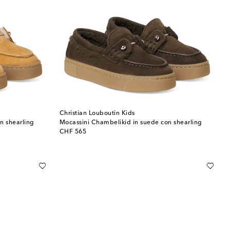
Christian Louboutin Kids
n shearling
Mocassini Chambelikid in suede con shearling
original price
CHF 565