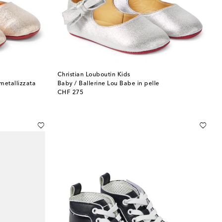
Christian Louboutin Kids
metallizzata
Baby / Ballerine Lou Babe in pelle
original price
CHF 275