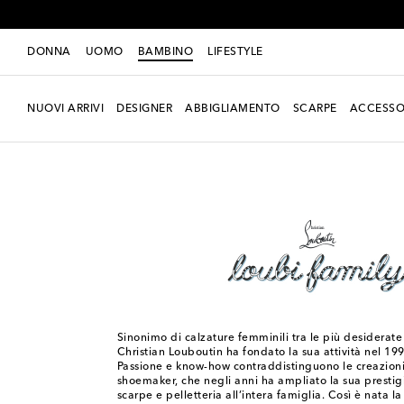
DONNA
UOMO
BAMBINO
LIFESTYLE
NUOVI ARRIVI
DESIGNER
ABBIGLIAMENTO
SCARPE
ACCESSO
Bambino
Designers
Christian Louboutin Kids
Sinonimo di calzature femminili tra le più desiderat
Christian Louboutin ha fondato la sua attività nel 199
Passione e know-how contraddistinguono le creazion
shoemaker, che negli anni ha ampliato la sua prestig
scarpe e pelletteria all’intera famiglia. Così è nata la