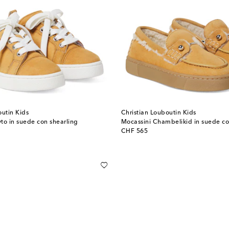
outin Kids
Christian Louboutin Kids
to in suede con shearling
Mocassini Chambelikid in suede co
original price
CHF 565