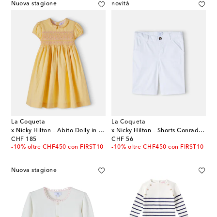
Nuova stagione
novità
La Coqueta
La Coqueta
x Nicky Hilton – Abito Dolly in lino e cotone
x Nicky Hilton – Shorts Conrad in cotone
original price
original price
CHF 185
CHF 56
-10% oltre CHF450 con FIRST10
-10% oltre CHF450 con FIRST10
Nuova stagione