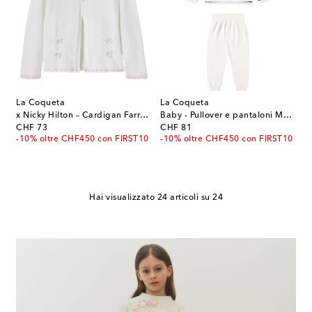
La Coqueta
La Coqueta
x Nicky Hilton – Cardigan Farrah in cotone
Baby - Pullover e pantaloni Monda
original price
original price
CHF 73
CHF 81
-10% oltre CHF450 con FIRST10
-10% oltre CHF450 con FIRST10
Hai visualizzato 24 articoli su 24