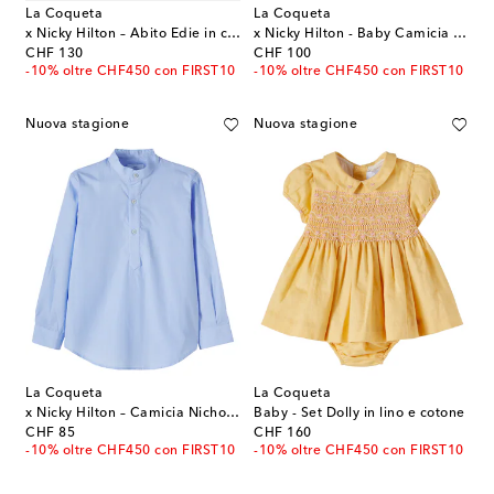
La Coqueta
La Coqueta
x Nicky Hilton – Abito Edie in cotone
x Nicky Hilton - Baby Camicia e shorts
original price
original price
CHF 130
CHF 100
-10% oltre CHF450 con FIRST10
-10% oltre CHF450 con FIRST10
Nuova stagione
Nuova stagione
La Coqueta
La Coqueta
x Nicky Hilton – Camicia Nicholai in cotone
Baby - Set Dolly in lino e cotone
original price
original price
CHF 85
CHF 160
-10% oltre CHF450 con FIRST10
-10% oltre CHF450 con FIRST10