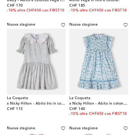
Baby – Abito e culottes Vega in lino e cotone
Abito Vega in lino e cotone.
original price
original price
CHF 170
CHF 185
-10% oltre CHF450 con FIRST10
-10% oltre CHF450 con FIRST10
Nuova stagione
Nuova stagione
La Coqueta
La Coqueta
x Nicky Hilton – Abito Iris in cotone con stampa
x Nicky Hilton – Abito in cotone con stampa
original price
original price
CHF 115
CHF 140
-10% oltre CHF450 con FIRST10
Nuova stagione
Nuova stagione