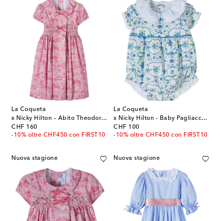
La Coqueta
La Coqueta
x Nicky Hilton – Abito Theodora in cotone
x Nicky Hilton - Baby Pagliaccetto in cotone
original price
original price
CHF 160
CHF 100
-10% oltre CHF450 con FIRST10
-10% oltre CHF450 con FIRST10
Nuova stagione
Nuova stagione