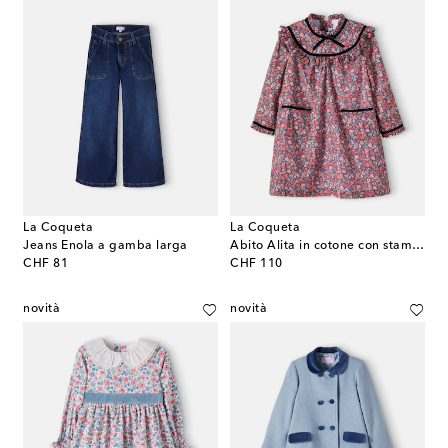
La Coqueta
La Coqueta
Jeans Enola a gamba larga
Abito Alita in cotone con stampa floreale
original price
original price
CHF 81
CHF 110
novità
novità