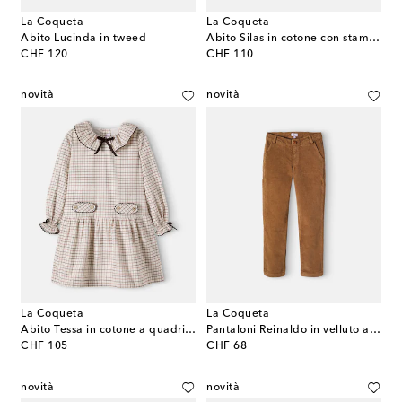
La Coqueta
La Coqueta
Abito Lucinda in tweed
Abito Silas in cotone con stampa floreale
original price
original price
CHF 120
CHF 110
novità
novità
La Coqueta
La Coqueta
Abito Tessa in cotone a quadri con fiocco
Pantaloni Reinaldo in velluto a coste
original price
original price
CHF 105
CHF 68
novità
novità