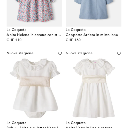
La Coqueta
La Coqueta
Abito Helena in cotone con stampa floreale
Cappotto Arrieta in misto lana
original price
original price
CHF 110
CHF 160
Nuova stagione
Nuova stagione
La Coqueta
La Coqueta