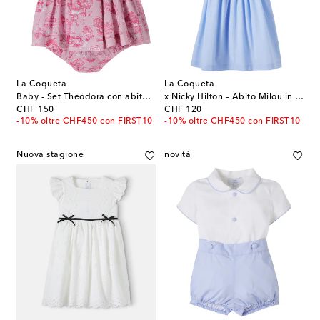
La Coqueta
La Coqueta
Baby - Set Theodora con abito e culotte
x Nicky Hilton – Abito Milou in cotone
original price
original price
CHF 150
CHF 120
-10% oltre CHF450 con FIRST10
-10% oltre CHF450 con FIRST10
Nuova stagione
novità