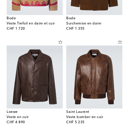
Bode
Bode
Veste Trefoil en daim et cuir
Surchemise en daim
original price
original price
CHF 1 720
CHF 1 355
Loewe
Saint Laurent
Veste en cuir
Veste bomber en cuir
original price
original price
CHF 4 890
CHF 5 235