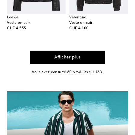
Loewe
Valentino
Veste en cuir
Veste en cuir
original price
original price
CHF 4 555
CHF 4 100
Afficher plus
Vous avez consulté 60 produits sur 163.