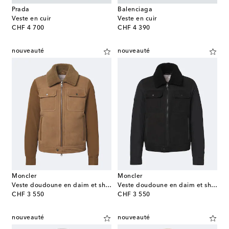
Prada
Balenciaga
Veste en cuir
Veste en cuir
original price
original price
CHF 4 700
CHF 4 390
nouveauté
nouveauté
Moncler
Moncler
Veste doudoune en daim et shearling
Veste doudoune en daim et shearling
original price
original price
CHF 3 550
CHF 3 550
nouveauté
nouveauté