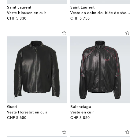
Saint Laurent
Saint Laurent
Veste blouson en cuir
Veste en daim doublée de shearling
original price
original price
CHF 5 330
CHF 5 755
Gucci
Balenciaga
Veste Horsebit en cuir
Veste en cuir
original price
original price
CHF 5 650
CHF 3 850