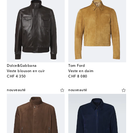
Dolce&Gabbana
Tom Ford
Veste blouson en cuir
Veste en daim
original price
original price
CHF 4 350
CHF 8 080
nouveauté
nouveauté