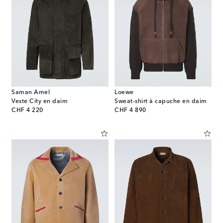
Saman Amel
Loewe
Veste City en daim
Sweat-shirt à capuche en daim
original price
original price
CHF 4 220
CHF 4 890