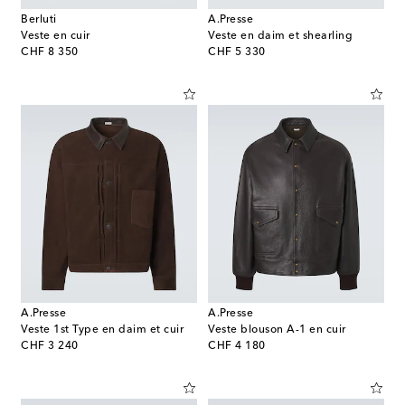
Berluti
A.Presse
Veste en cuir
Veste en daim et shearling
original price
original price
CHF 8 350
CHF 5 330
A.Presse
A.Presse
Veste 1st Type en daim et cuir
Veste blouson A-1 en cuir
original price
original price
CHF 3 240
CHF 4 180