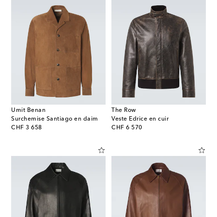
Umit Benan
The Row
Surchemise Santiago en daim
Veste Edrice en cuir
original price
original price
CHF 3 658
CHF 6 570