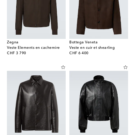
Zegna
Bottega Veneta
Veste Elements en cachemire
Veste en cuir et shearling
original price
original price
CHF 3 790
CHF 6 400