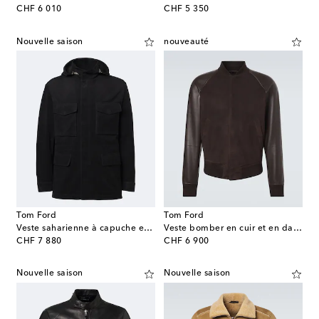
original price
original price
CHF 6 010
CHF 5 350
Nouvelle saison
nouveauté
Tom Ford
Tom Ford
Veste saharienne à capuche en daim
Veste bomber en cuir et en daim
original price
original price
CHF 7 880
CHF 6 900
Nouvelle saison
Nouvelle saison