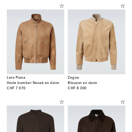
Loro Piana
Zegna
Veste bomber Novak en daim
Blouson en daim
original price
original price
CHF 7 070
CHF 8 300