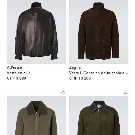
A.Presse
Zegna
Veste en cuir
Veste Il Conte en daim et shearling
original price
original price
CHF 3 880
CHF 10 200