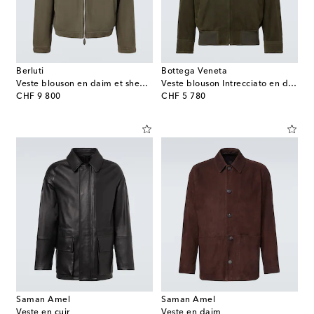
Berluti
Bottega Veneta
Veste blouson en daim et shearling
Veste blouson Intrecciato en daim
original price
original price
CHF 9 800
CHF 5 780
Saman Amel
Saman Amel
Veste en cuir
Veste en daim