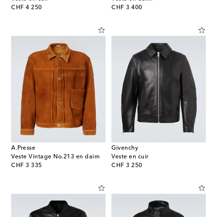
original price
original price
CHF 4 250
CHF 3 400
A.Presse
Givenchy
Veste Vintage No.213 en daim
Veste en cuir
original price
original price
CHF 3 335
CHF 3 250