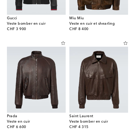
Gucci
Miu Miu
Veste bomber en cuir
Veste en cuir et shearling
original price
original price
CHF 3 900
CHF 8 400
Prada
Saint Laurent
Veste en cuir
Veste bomber en cuir
original price
original price
CHF 6 600
CHF 4 315