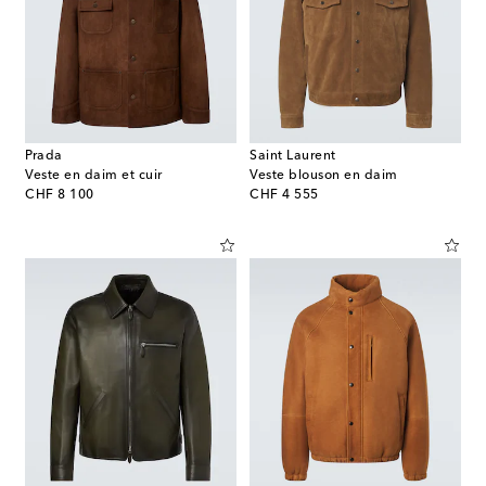
Prada
Saint Laurent
Veste en daim et cuir
Veste blouson en daim
original price
original price
CHF 8 100
CHF 4 555