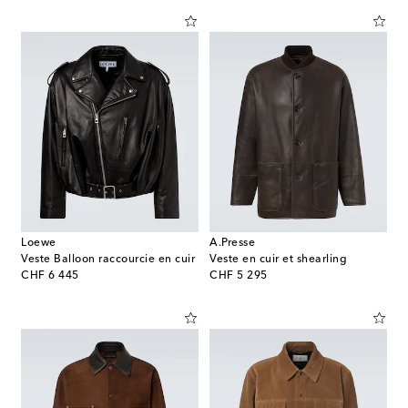
Loewe
A.Presse
Veste Balloon raccourcie en cuir
Veste en cuir et shearling
original price
original price
CHF 6 445
CHF 5 295