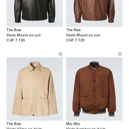
The Row
The Row
Veste Mount en cuir
Veste Mount en cuir
original price
original price
CHF 7 720
CHF 7 720
The Row
Miu Miu