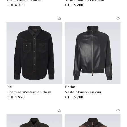
Veste Vilmo en daim
Veste bomber en daim
original price
original price
CHF 6 300
CHF 6 200
RRL
Berluti
Chemise Western en daim
Veste blouson en cuir
original price
original price
CHF 1 990
CHF 6 700