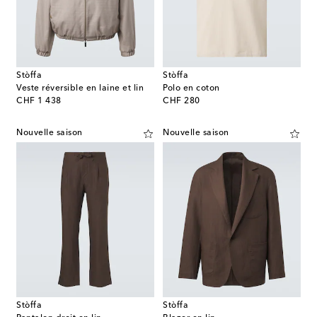
Stòffa
Stòffa
Veste réversible en laine et lin
Polo en coton
original price
original price
CHF 1 438
CHF 280
Nouvelle saison
Nouvelle saison
Stòffa
Stòffa