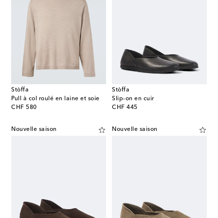
Stòffa
Stòffa
Pull à col roulé en laine et soie
Slip-on en cuir
original price
original price
CHF 580
CHF 445
Nouvelle saison
Nouvelle saison