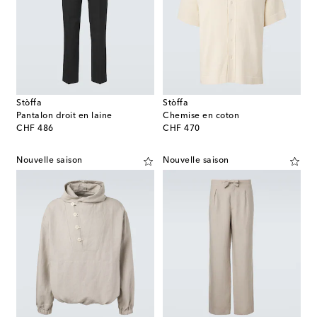
Stòffa
Stòffa
Pantalon droit en laine
Chemise en coton
original price
original price
CHF 486
CHF 470
Nouvelle saison
Nouvelle saison