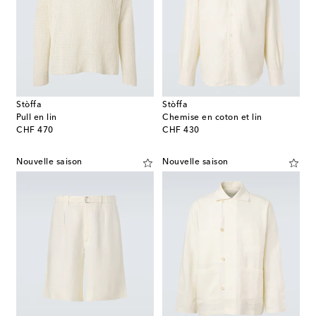
Stòffa
Stòffa
Pull en lin
Chemise en coton et lin
original price
original price
CHF 470
CHF 430
Nouvelle saison
Nouvelle saison