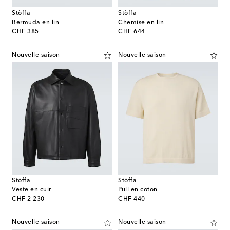
Stòffa
Stòffa
Bermuda en lin
Chemise en lin
original price
original price
CHF 385
CHF 644
Nouvelle saison
Nouvelle saison
Stòffa
Stòffa
Veste en cuir
Pull en coton
original price
original price
CHF 2 230
CHF 440
Nouvelle saison
Nouvelle saison