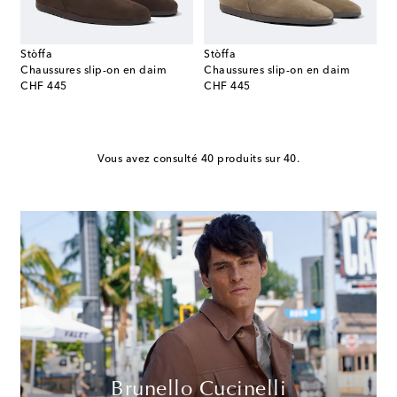
Stòffa
Stòffa
Chaussures slip-on en daim
Chaussures slip-on en daim
original price
original price
CHF 445
CHF 445
Vous avez consulté 40 produits sur 40.
Brunello Cucinelli