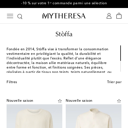
-10 % sur votre 1ʳᵉ commande parmi une sélection
Stòffa
Fondée en 2014, Stòffa vise à transformer la consommation
vestimentaire en privilégiant la qualité, la durabilité et
l’individualité plutôt que l’excès. Reflet d'une élégance
décontractée, la maison allie matériaux naturels, équilibre
entre forme et fonction, et finitions soignées. Ses pièces,
réalisées à partir de tissus non teints, teints naturellement, ou
issus de stocks invendus et vintage, sont confectionnées à la
main par des artisans italiens. Cette approche sur mesure et
Filtres
Trier par
globale fait de Stòffa une référence du vêtement et de
l’accessoire masculin.
Nouvelle saison
Nouvelle saison