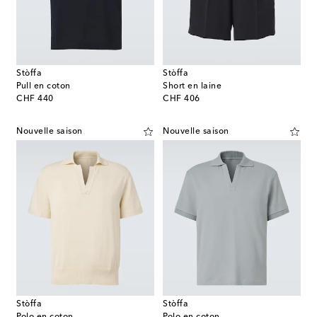
Stòffa
Stòffa
Pull en coton
Short en laine
original price
original price
CHF 440
CHF 406
Nouvelle saison
Nouvelle saison
Stòffa
Stòffa
Polo en coton
Polo en coton