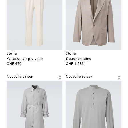
Stòffa
Stòffa
Pantalon ample en lin
Blazer en laine
original price
original price
CHF 470
CHF 1 583
Nouvelle saison
Nouvelle saison