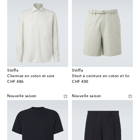
Stòffa
Stòffa
Chemise en coton et soie
Short à ceinture en coton et lin
original price
original price
CHF 486
CHF 400
Nouvelle saison
Nouvelle saison