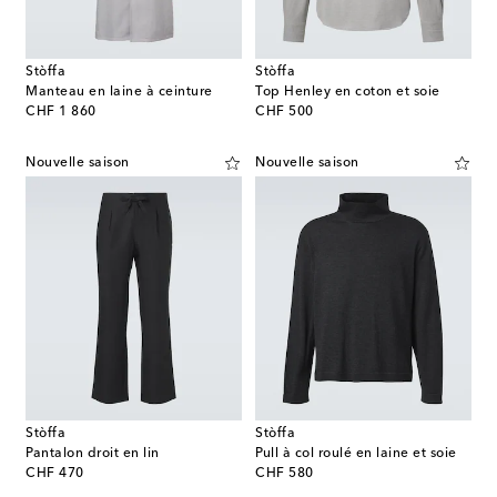
Stòffa
Stòffa
Manteau en laine à ceinture
Top Henley en coton et soie
original price
original price
CHF 1 860
CHF 500
Nouvelle saison
Nouvelle saison
Stòffa
Stòffa
Pantalon droit en lin
Pull à col roulé en laine et soie
original price
original price
CHF 470
CHF 580