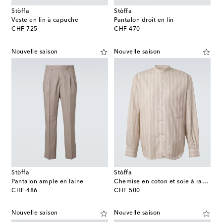
Stòffa
Stòffa
Veste en lin à capuche
Pantalon droit en lin
original price
original price
CHF 725
CHF 470
Nouvelle saison
Nouvelle saison
Stòffa
Stòffa
Pantalon ample en laine
Chemise en coton et soie à rayures
original price
original price
CHF 486
CHF 500
Nouvelle saison
Nouvelle saison