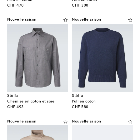
original price
original price
CHF 470
CHF 300
Nouvelle saison
Nouvelle saison
Stòffa
Stòffa
Chemise en coton et soie
Pull en coton
original price
original price
CHF 493
CHF 580
Nouvelle saison
Nouvelle saison