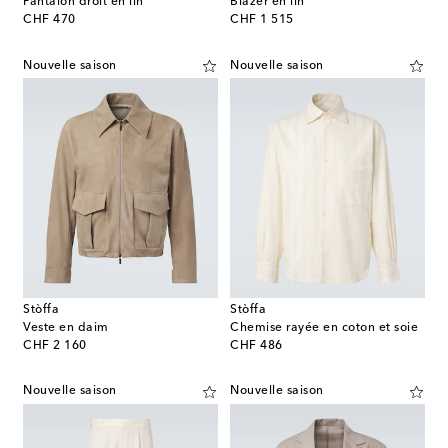
Pantalon droit en lin
Blazer en lin
original price
original price
CHF 470
CHF 1 515
Nouvelle saison
Nouvelle saison
Stòffa
Stòffa
Veste en daim
Chemise rayée en coton et soie
original price
original price
CHF 2 160
CHF 486
Nouvelle saison
Nouvelle saison