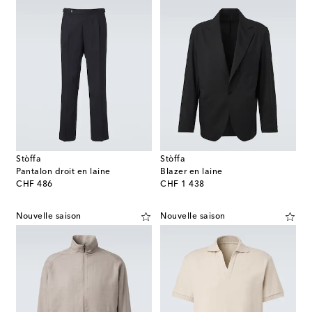
Stòffa
Stòffa
Pantalon droit en laine
Blazer en laine
original price
original price
CHF 486
CHF 1 438
Nouvelle saison
Nouvelle saison