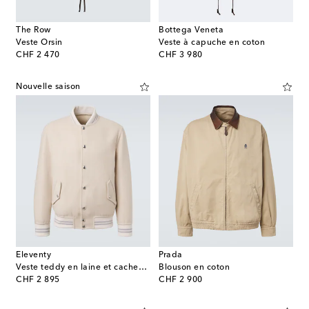
The Row
Bottega Veneta
Veste Orsin
Veste à capuche en coton
original price
original price
CHF 2 470
CHF 3 980
Nouvelle saison
Eleventy
Prada
Veste teddy en laine et cachemire
Blouson en coton
original price
original price
CHF 2 895
CHF 2 900