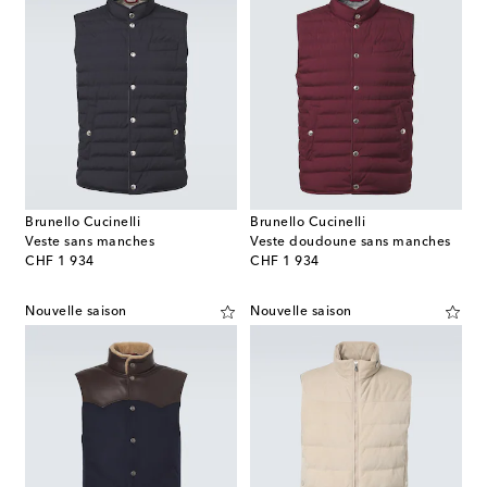
Brunello Cucinelli
Brunello Cucinelli
Veste sans manches
Veste doudoune sans manches
original price
original price
CHF 1 934
CHF 1 934
Nouvelle saison
Nouvelle saison