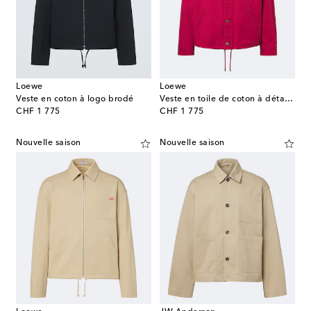
Loewe
Loewe
Veste en coton à logo brodé
Veste en toile de coton à détail en daim
original price
original price
CHF 1 775
CHF 1 775
Nouvelle saison
Nouvelle saison