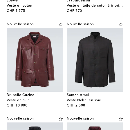
Loewe
JW Anderson
Veste en coton
Veste en toile de coton à broderies
original price
original price
CHF 1 775
CHF 770
Nouvelle saison
Nouvelle saison
Brunello Cucinelli
Saman Amel
Veste en cuir
Veste Nehru en soie
original price
original price
CHF 10 900
CHF 2 590
Nouvelle saison
Nouvelle saison