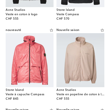
Acne Studios
Stone Island
Veste en coton à logo
Veste Compass
original price
original price
CHF 555
CHF 570
nouveauté
Nouvelle saison
Stone Island
Acne Studios
Veste à capuche Compass
Veste en popeline de coton à logo
original price
original price
CHF 845
CHF 555