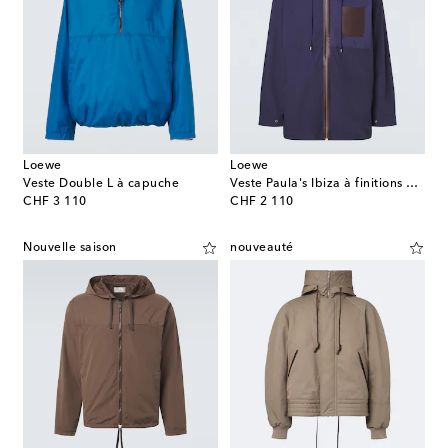
Loewe
Loewe
Veste Double L à capuche
Veste Paula's Ibiza à finitions en cuir
original price
original price
CHF 3 110
CHF 2 110
Nouvelle saison
nouveauté