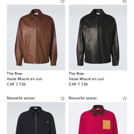
The Row
The Row
Veste Mount en cuir
Veste Mount en cuir
original price
original price
CHF 7 720
CHF 7 720
Nouvelle saison
Nouvelle saison