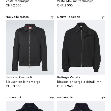
Veste technique
Veste blouson technique
original price
original price
CHF 2 550
CHF 2 550
Nouvelle saison
Nouvelle saison
Brunello Cucinelli
Bottega Veneta
Blouson en laine vierge
Blouson en sergé à détail Intrecciato
original price
original price
CHF 3 350
CHF 2 960
nouveauté
nouveauté