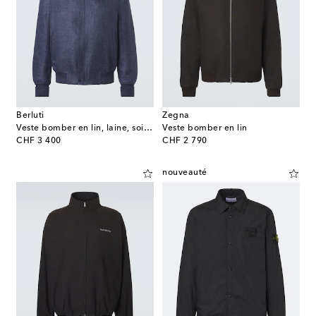
Berluti
Zegna
Veste bomber en lin, laine, soie et cuir
Veste bomber en lin
original price
original price
CHF 3 400
CHF 2 790
nouveauté