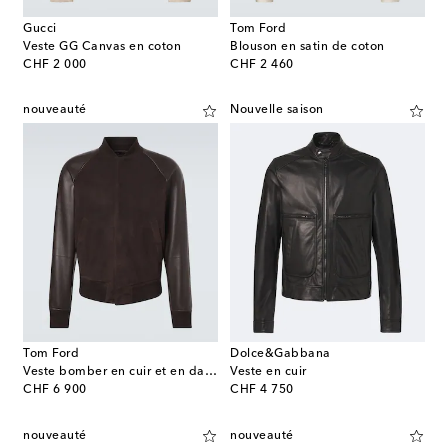
Gucci
Tom Ford
Veste GG Canvas en coton
Blouson en satin de coton
original price
original price
CHF 2 000
CHF 2 460
nouveauté
Nouvelle saison
Tom Ford
Dolce&Gabbana
Veste bomber en cuir et en daim
Veste en cuir
original price
original price
CHF 6 900
CHF 4 750
nouveauté
nouveauté