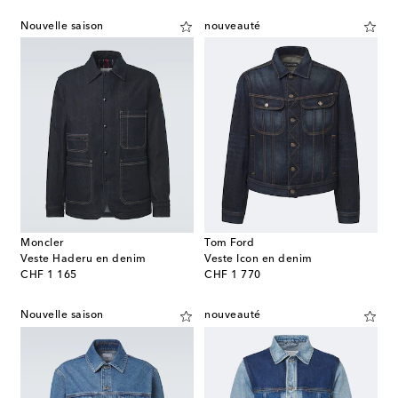
Nouvelle saison
nouveauté
Moncler
Tom Ford
Veste Haderu en denim
Veste Icon en denim
original price
original price
CHF 1 165
CHF 1 770
Nouvelle saison
nouveauté