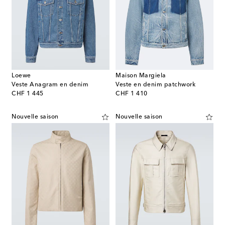
Loewe
Maison Margiela
Veste Anagram en denim
Veste en denim patchwork
original price
original price
CHF 1 445
CHF 1 410
Nouvelle saison
Nouvelle saison