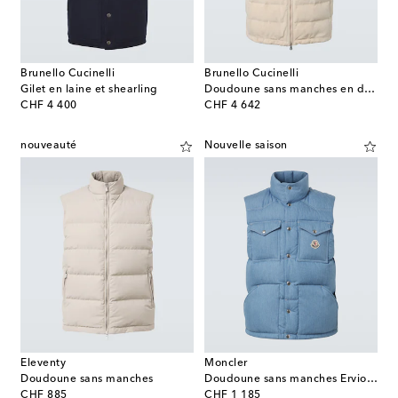
Brunello Cucinelli
Brunello Cucinelli
Gilet en laine et shearling
Doudoune sans manches en daim
original price
original price
CHF 4 400
CHF 4 642
nouveauté
Nouvelle saison
Eleventy
Moncler
Doudoune sans manches
Doudoune sans manches Ervional en denim
original price
original price
CHF 885
CHF 1 185