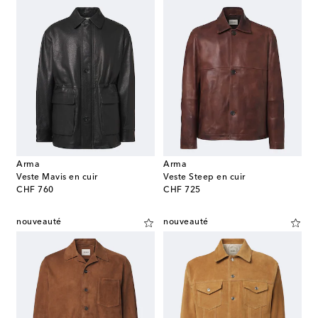
Arma
Arma
Veste Mavis en cuir
Veste Steep en cuir
original price
original price
CHF 760
CHF 725
nouveauté
nouveauté