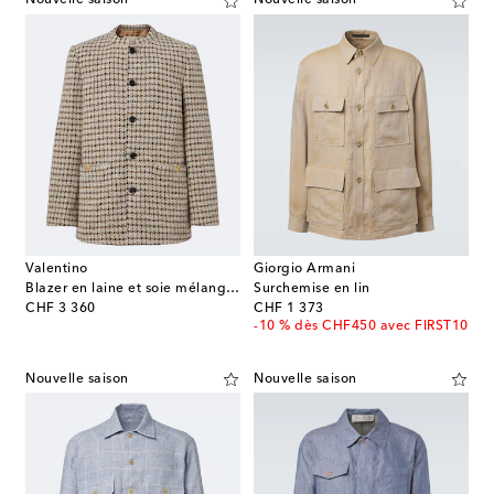
Nouvelle saison
Nouvelle saison
Valentino
Giorgio Armani
Blazer en laine et soie mélangée
Surchemise en lin
original price
original price
CHF 3 360
CHF 1 373
-10 % dès CHF450 avec FIRST10
Nouvelle saison
Nouvelle saison