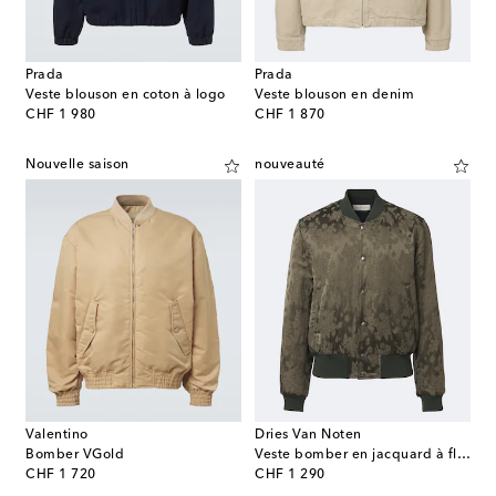
Prada
Prada
Veste blouson en coton à logo
Veste blouson en denim
original price
original price
CHF 1 980
CHF 1 870
Nouvelle saison
nouveauté
Valentino
Dries Van Noten
Bomber VGold
Veste bomber en jacquard à fleurs
original price
original price
CHF 1 720
CHF 1 290