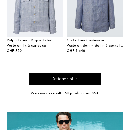
Ralph Lauren Purple Label
God's True Cashmere
Veste en lin à carreaux
Veste en denim de lin à cornaline
original price
original price
CHF 850
CHF 1 640
Afficher plus
Vous avez consulté 60 produits sur 863.