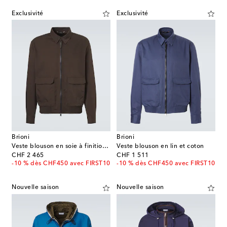
Exclusivité
Exclusivité
Brioni
Brioni
Veste blouson en soie à finitions en cuir
Veste blouson en lin et coton
original price
original price
CHF 2 465
CHF 1 511
-10 % dès CHF450 avec FIRST10
-10 % dès CHF450 avec FIRST10
Nouvelle saison
Nouvelle saison