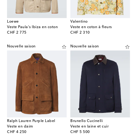
Loewe
Valentino
Veste Paula's Ibiza en coton
Veste en coton à fleurs
original price
original price
CHF 2 775
CHF 2 310
Nouvelle saison
Nouvelle saison
Ralph Lauren Purple Label
Brunello Cucinelli
Veste en daim
Veste en laine et cuir
original price
original price
CHF 4 250
CHF 5 500