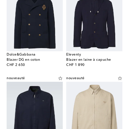
Dolce&Gabbana
Eleventy
Blazer DG en coton
Blazer en laine à capuche
original price
original price
CHF 2 650
CHF 1 890
nouveauté
nouveauté