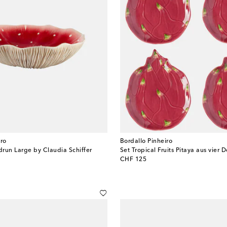
iro
Bordallo Pinheiro
run Large by Claudia Schiffer
Set Tropical Fruits Pitaya aus vier D
original price
CHF 125