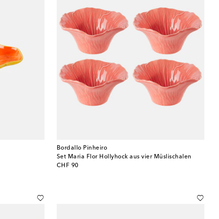
Bordallo Pinheiro
a
Set Maria Flor Hollyhock aus vier Müslischalen
original price
CHF 90