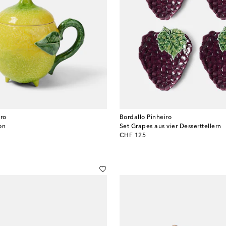
iro
Bordallo Pinheiro
on
Set Grapes aus vier Desserttellern
original price
CHF 125