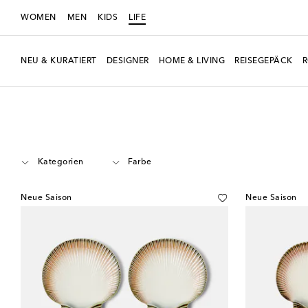
WOMEN
MEN
KIDS
LIFE
NEU & KURATIERT
DESIGNER
HOME & LIVING
REISEGEPÄCK
LIFE
Designer
Bordallo Pinheiro
Home & Living
Tisch & Bar
Kategorien
Farbe
Neue Saison
Neue Saison