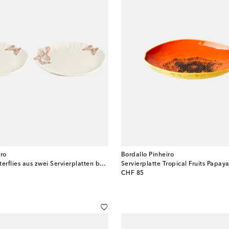
iro
Bordallo Pinheiro
Set Cloudy Butterflies aus zwei Servierplatten by Claudia Schiffer
Servierplatte Tropical Fruits Papay
original price
CHF 85