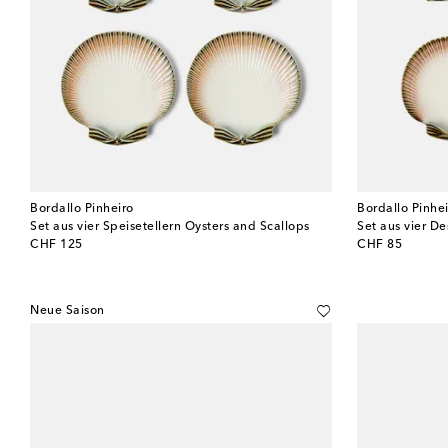
Bordallo Pinheiro
Bordallo Pinhe
Set aus vier Speisetellern Oysters and Scallops
Set aus vier De
original price
original price
CHF 125
CHF 85
Neue Saison