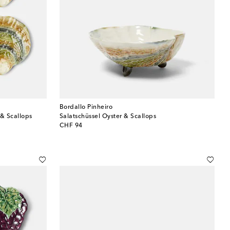
Bordallo Pinheiro
 & Scallops
Salatschüssel Oyster & Scallops
original price
CHF 94