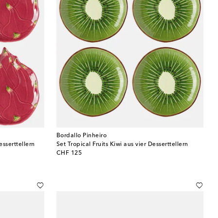
Bordallo Pinheiro
esserttellern
Set Tropical Fruits Kiwi aus vier Desserttellern
original price
CHF 125