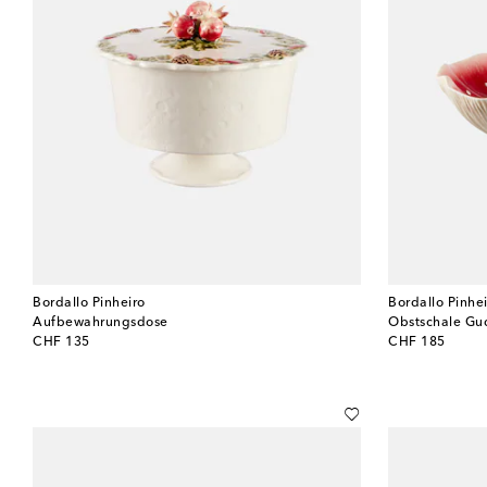
Bordallo Pinheiro
Bordallo Pinhe
Aufbewahrungsdose
Obstschale Gud
original price
original price
CHF 135
CHF 185