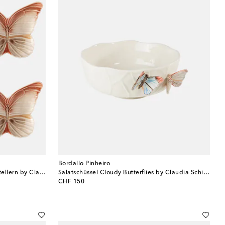
Bordallo Pinheiro
Set Cloudy Butterflies aus vier Brottellern by Claudia Schiffer
Salatschüssel Cloudy Butterflies by Claudia Schiffer
original price
CHF 150