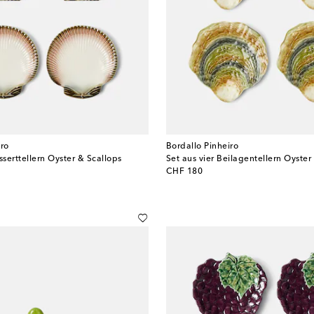
iro
Bordallo Pinheiro
sserttellern Oyster & Scallops
Set aus vier Beilagentellern Oyster
original price
CHF 180