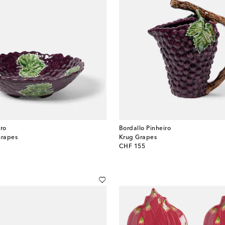
iro
Bordallo Pinheiro
Grapes
Krug Grapes
original price
CHF 155