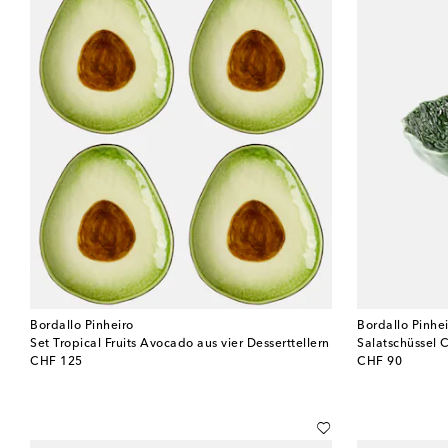
Bordallo Pinheiro
Bordallo Pinhe
Set Tropical Fruits Avocado aus vier Desserttellern
Salatschüssel
original price
original price
CHF 125
CHF 90