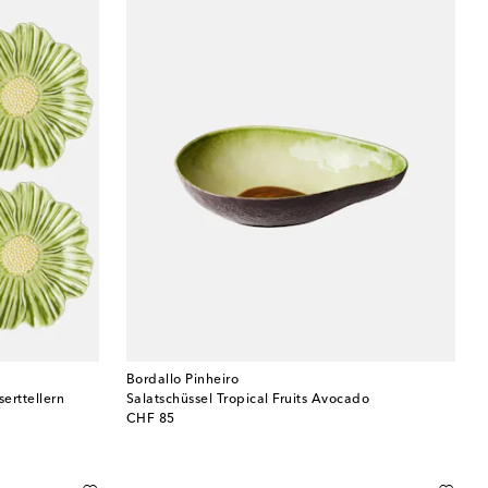
Bordallo Pinheiro
erttellern
Salatschüssel Tropical Fruits Avocado
original price
CHF 85