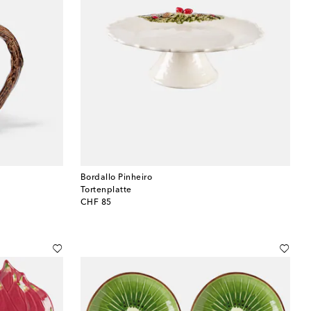
Bordallo Pinheiro
Tortenplatte
original price
CHF 85