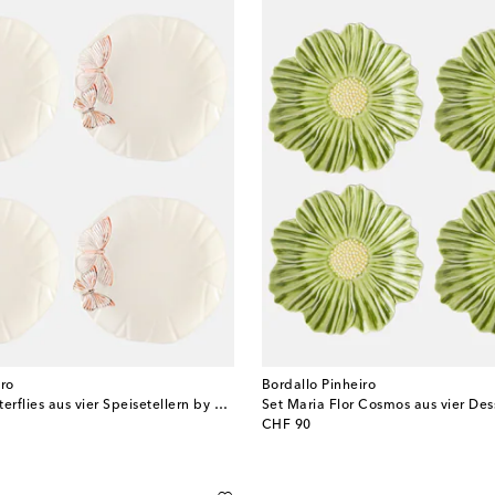
iro
Bordallo Pinheiro
Set Cloudy Butterflies aus vier Speisetellern by Claudia Schiffer
Set Maria Flor Cosmos aus vier Dess
original price
CHF 90