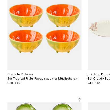
Bordallo Pinheiro
Bordallo Pinhe
Set Tropical Fruits Papaya aus vier Müslischalen
original price
original price
CHF 110
CHF 145