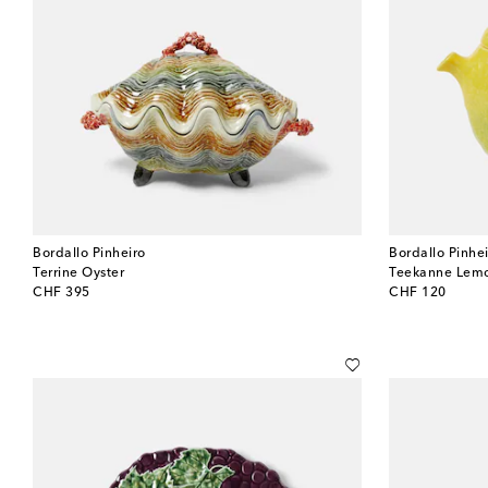
Bordallo Pinheiro
Bordallo Pinhe
Terrine Oyster
Teekanne Lem
original price
original price
CHF 395
CHF 120