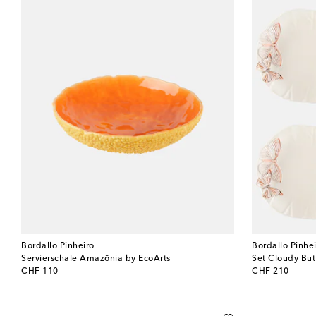
Bordallo Pinheiro
Bordallo Pinhe
Servierschale Amazōnia by EcoArts
original price
original price
CHF 110
CHF 210