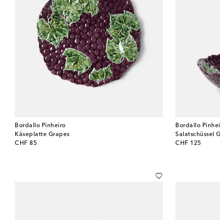
Bordallo Pinheiro
Bordallo Pinhe
Käseplatte Grapes
Salatschüssel 
original price
original price
CHF 85
CHF 125