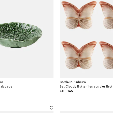
iro
Bordallo Pinheiro
 Cabbage
original price
CHF 165