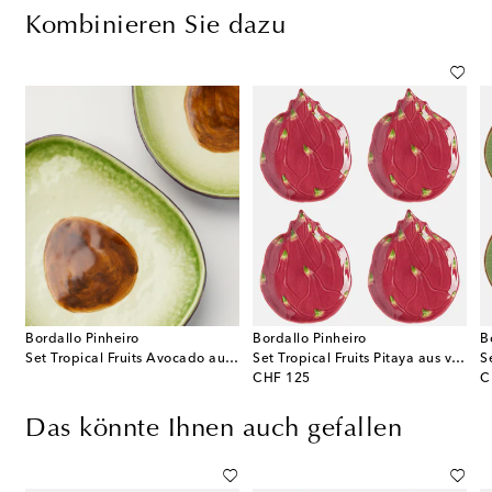
Kombinieren Sie dazu
Bordallo Pinheiro
Bordallo Pinheiro
B
Set Tropical Fruits Avocado aus vier Desserttellern
Set Tropical Fruits Pitaya aus vier Desserttellern
original price
or
CHF 125
C
Das könnte Ihnen auch gefallen