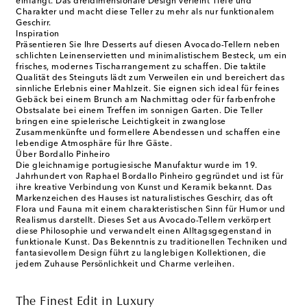
einfängt. Das dreidimensionale Design verleiht Tiefe und
Charakter und macht diese Teller zu mehr als nur funktionalem
Geschirr.
Inspiration
Präsentieren Sie Ihre Desserts auf diesen Avocado-Tellern neben
schlichten Leinenservietten und minimalistischem Besteck, um ein
frisches, modernes Tischarrangement zu schaffen. Die taktile
Qualität des Steinguts lädt zum Verweilen ein und bereichert das
sinnliche Erlebnis einer Mahlzeit. Sie eignen sich ideal für feines
Gebäck bei einem Brunch am Nachmittag oder für farbenfrohe
Obstsalate bei einem Treffen im sonnigen Garten. Die Teller
bringen eine spielerische Leichtigkeit in zwanglose
Zusammenkünfte und formellere Abendessen und schaffen eine
lebendige Atmosphäre für Ihre Gäste.
Über Bordallo Pinheiro
Die gleichnamige portugiesische Manufaktur wurde im 19.
Jahrhundert von Raphael Bordallo Pinheiro gegründet und ist für
ihre kreative Verbindung von Kunst und Keramik bekannt. Das
Markenzeichen des Hauses ist naturalistisches Geschirr, das oft
Flora und Fauna mit einem charakteristischen Sinn für Humor und
Realismus darstellt. Dieses Set aus Avocado-Tellern verkörpert
diese Philosophie und verwandelt einen Alltagsgegenstand in
funktionale Kunst. Das Bekenntnis zu traditionellen Techniken und
fantasievollem Design führt zu langlebigen Kollektionen, die
jedem Zuhause Persönlichkeit und Charme verleihen.
The Finest Edit in Luxury