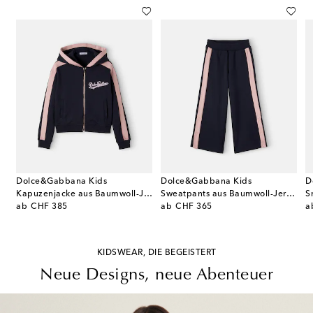
Dolce&Gabbana Kids
Dolce&Gabbana Kids
D
 Baumwollgemisch
Kapuzenjacke aus Baumwoll-Jersey
Sweatpants aus Baumwoll-Jersey
S
original price
original price
or
ab
CHF 385
ab
CHF 365
a
KIDSWEAR, DIE BEGEISTERT
Neue Designs, neue Abenteuer