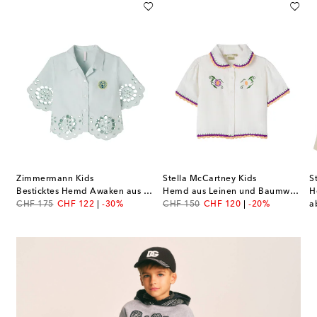
Zimmermann Kids
Stella McCartney Kids
S
Besticktes Hemd Awaken aus Baumwolle
Hemd aus Leinen und Baumwolle
H
original price
discount price
original price
discount price
or
CHF 175
CHF 122
-30%
CHF 150
CHF 120
-20%
a