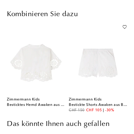
Kombinieren Sie dazu
Zimmermann Kids
Zimmermann Kids
Besticktes Hemd Awaken aus Baumwolle
Bestickte Shorts Awaken aus Baumwolle
original price
discount price
CHF 150
CHF 105
-30%
Das könnte Ihnen auch gefallen