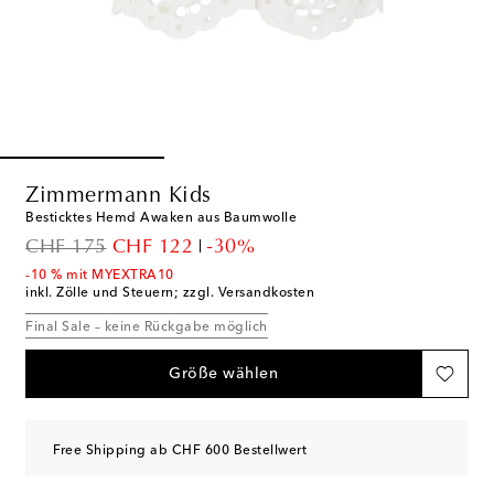
Zimmermann Kids
Besticktes Hemd Awaken aus Baumwolle
original price
discount price
CHF 175
CHF 122
-30%
-10 % mit MYEXTRA10
inkl. Zölle und Steuern; zzgl. Versandkosten
Final Sale – keine Rückgabe möglich
Größe wählen
Free Shipping ab CHF 600 Bestellwert