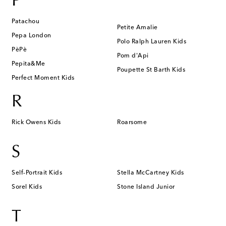
P
Patachou
Petite Amalie
Pepa London
Polo Ralph Lauren Kids
PèPè
Pom d'Api
Pepita&Me
Poupette St Barth Kids
Perfect Moment Kids
R
Rick Owens Kids
Roarsome
S
Self-Portrait Kids
Stella McCartney Kids
Sorel Kids
Stone Island Junior
T