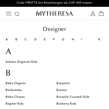
Code FIRST10 bei Bestellungen ab CHF 450 nutzen
Designer
A
B
C
D
E
F
G
H
I
J
K
A
Adidas Originals Kids
B
Bebe Organic
Bonpoint
Binibamba
Bonton
Bobo Choses
Brunello Cucinelli Kids
Bogner Kids
Burberry Kids