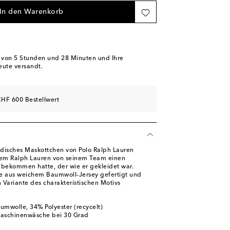
nschliste
In den Warenkorb
b von
5 Stunden und 28 Minuten
und Ihre
eute versandt.
HF 600 Bestellwert
disches Maskottchen von Polo Ralph Lauren
hdem Ralph Lauren von seinem Team einen
bekommen hatte, der wie er gekleidet war.
de aus weichem Baumwoll-Jersey gefertigt und
 Variante des charakteristischen Motivs
umwolle, 34% Polyester (recycelt)
Maschinenwäsche bei 30 Grad