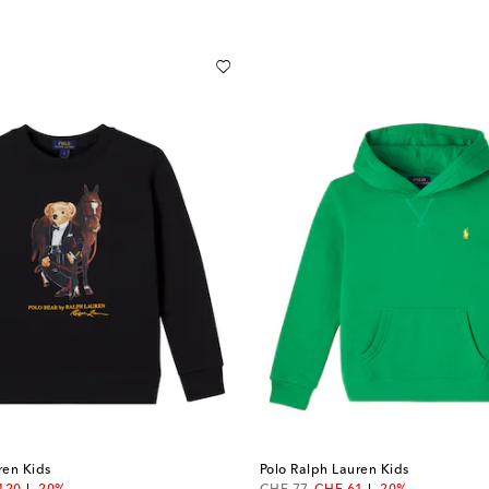
ren Kids
Polo Ralph Lauren Kids
unt price
original price
discount price