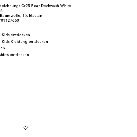
zeichnung: Cr25 Bear Deckwash White
iß
 Baumwolle, 1% Elastan
 P01127660
n Kids entdecken
n Kids Kleidung entdecken
ken
hirts entdecken