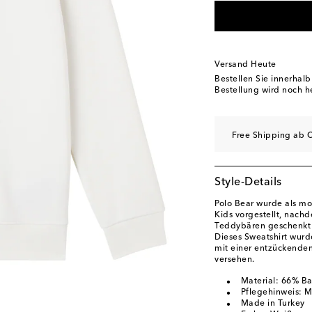
XL / 164
Auf die Wu
Versand Heute
Bestellen Sie innerhal
Bestellung wird noch h
Free Shipping ab C
Style-Details
Polo Bear wurde als mo
Kids vorgestellt, nac
Teddybären geschenkt 
Dieses Sweatshirt wur
mit einer entzückenden
versehen.
Material: 66% Ba
Pflegehinweis: 
Made in Turkey