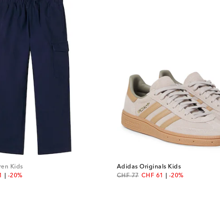
ren Kids
Adidas Originals Kids
nt price
original price
discount price
1
-20%
CHF 77
CHF 61
-20%