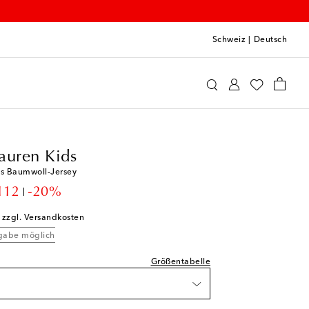
Schweiz
|
Deutsch
alph Lauren Kids
Kleidung
prechend normal aus
schliste
auren Kids
schliste
us Baumwoll-Jersey
nschliste
unt price
112
-20%
r Artikel
; zzgl. Versandkosten
nschliste
kgabe möglich
erfügbarkeit
Größentabelle
e Wunschliste
 Wunschliste