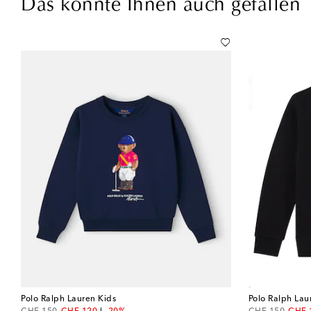
Das könnte Ihnen auch gefallen
Polo Ralph Lauren Kids
Polo Ralph Lau
original price
discount price
original price
disco