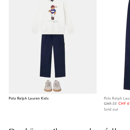
Polo Ralph Lauren Kids
Polo Ralph Lau
original price
discou
CHF 77
CHF 6
Sold out